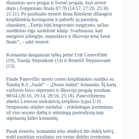
išnaudojo savo progas ir šventė pergalę, kuri atvėrė
duris į čempionato finalą 87:78 (14:17, 27:20, 25:30,
21:11). Po pusfinalio trenerė Ilona Rimšienė džiaugėsi
krepšininkių kovingumu ir pabrėžė jų parodytą
charakterį. „Turėjo būti lengvesnės rungtynės, tačiau
susitikimo eiga susiklostė kitaip. Svarbiausia, kad
merginos įsibėgėjo, nepasidavė ir iškovojo teisę žaisti
finale“, – sakė trenerė.
Komandai daugiausiai taškų pelnė Urtė Gurevičiūtė
(19), Taurija Steponkutė (14) ir Beatričė Stepanovaitė
(13).
Finale Panevėžio sporto centro krepšininkės susitiko su
Šiaulių KA „Saulė“ – „Domo baldai“ komanda. Šį kartą
varžovės buvo stipresnės ir iškovojo pergalę rezultatu
98:64 (26:16, 19:14, 28:16, 25:18). Panevėžietėms
atiteko Lietuvos moksleivių krepšinio lygos U16
čempionato sidabro medaliai – reikšmingas įvertinimas
už viso sezono darbą ir sėkmingą pasirodymą tarp
stipriausių šalies komandų.
Pasak trenerės, komandai teko atlaikyti itin didelį krūvį,
todėl pasiektas rezultatas yra vertas didelio įvertinimo.