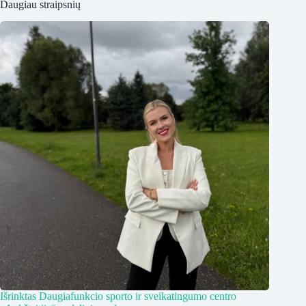
Daugiau straipsnių
Išrinktas Daugiafunkcio sporto ir sveikatingumo centro