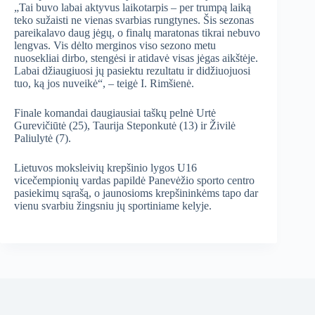
„Tai buvo labai aktyvus laikotarpis – per trumpą laiką
teko sužaisti ne vienas svarbias rungtynes. Šis sezonas
pareikalavo daug jėgų, o finalų maratonas tikrai nebuvo
lengvas. Vis dėlto merginos viso sezono metu
nuosekliai dirbo, stengėsi ir atidavė visas jėgas aikštėje.
Labai džiaugiuosi jų pasiektu rezultatu ir didžiuojuosi
tuo, ką jos nuveikė“, – teigė I. Rimšienė.
Finale komandai daugiausiai taškų pelnė Urtė
Gurevičiūtė (25), Taurija Steponkutė (13) ir Živilė
Paliulytė (7).
Lietuvos moksleivių krepšinio lygos U16
vicečempionių vardas papildė Panevėžio sporto centro
pasiekimų sąrašą, o jaunosioms krepšininkėms tapo dar
vienu svarbiu žingsniu jų sportiniame kelyje.