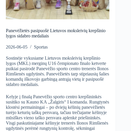
Panevėžietės pasipuošė Lietuvos moksleivių krepšinio
lygos sidabro medaliais
2026-06-05
Sportas
Sostinėje vykusiame Lietuvos moksleivių krepšinio
lygos (MKL) merginų U16 čempionato finalo ketverte
puikiai pasirodė Panevėžio sporto centro trenerės Ilonos
Rimšienės ugdytinės. Panevėžietės tarp stipriausių šalies
komandų iškovojo garbingą antrąją vietą ir pasipuošė
sidabro medaliais.
Kelyje į finalą Panevėžio sporto centro krepšininkės
susitiko su Kauno KA „Žalgiris“ I komanda. Rungtynės
klostėsi permainingai – po dviejų kėlinių panevėžietės
turėjo keturių taškų persvarą, tačiau trečiajame kėlinyje
mūsiškes vieno taško persvara aplenkė priešininkės.
Visgi paskutiniajame kėlinyje trenerės Ilonos Rimšienės
ugdytinės perėmė rungtynių kontrolę, sėkmingai