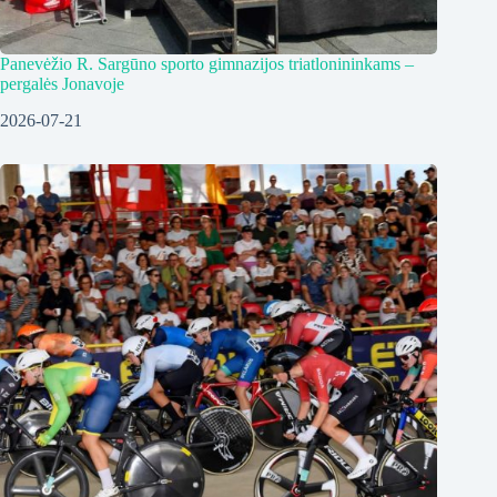
Panevėžio R. Sargūno sporto gimnazijos triatlonininkams –
pergalės Jonavoje
2026-07-21