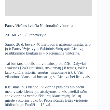
Panevėžiečius kviečia Nacionalinė viktorina
2019-01-21
Panevėžyje
Sausio 26 d. beveik 40 Lietuvos ir užsienio miestų, tarp
jų ir Panevėžyje, vyks išskirtinis žinių apie Lietuvą
pasitikrinimo konkursas – Nacionalinė viktorina.
Tai bus tarsi didelis individualus protmūšis. Dalyviai
atsakinės į 240 klausimų, suskirstytų į 8 temas, tokias
kaip kultūra, istorija, sportas, visuomenė ir t. t. Visi
viktorinos klausimai bus susiję su Lietuva bei lietuviais.
Klausimai bus vienodi, viktorina prasidės tuo pačiu
metu visoje Lietuvoje, atsakymus reikės pateikti raštu –
ant viktorinos vedėjo išdalintų klausimynų. Mūsų
mieste viktorina vyks G. Petkevičaitės-Bitės viešojoje
bibliotekoje. Pradžia – 13 val.