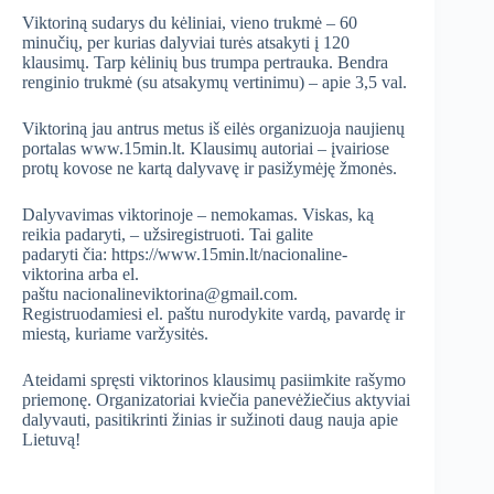
Viktoriną sudarys du kėliniai, vieno trukmė – 60
minučių, per kurias dalyviai turės atsakyti į 120
klausimų. Tarp kėlinių bus trumpa pertrauka. Bendra
renginio trukmė (su atsakymų vertinimu) – apie 3,5 val.
Viktoriną jau antrus metus iš eilės organizuoja naujienų
portalas www.15min.lt. Klausimų autoriai – įvairiose
protų kovose ne kartą dalyvavę ir pasižymėję žmonės.
Dalyvavimas viktorinoje – nemokamas. Viskas, ką
reikia padaryti, – užsiregistruoti. Tai galite
padaryti čia: https://www.15min.lt/nacionaline-
viktorina arba el.
paštu nacionalineviktorina@gmail.com.
Registruodamiesi el. paštu nurodykite vardą, pavardę ir
miestą, kuriame varžysitės.
Ateidami spręsti viktorinos klausimų pasiimkite rašymo
priemonę. Organizatoriai kviečia panevėžiečius aktyviai
dalyvauti, pasitikrinti žinias ir sužinoti daug nauja apie
Lietuvą!