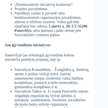
„Bendruomenės iniciatyvų konkursui“.
Projekto pavadinimas.
Pareiškėjo vardas ir pavardė arba
bendruomeninės organizacijos pavadinimas,
adresas ir telefono numeris. Vokai gali būti
siunčiami šiuo adresu:
Laisvės a. 20, LT-35200
Panevėžys
, arba įmetami į pašto dėžutę prie
Savivaldybės centrinio įėjimo.
Jau įgyvendintos iniciatyvos
Panevėžyje jau sėkmingai įgyvendinta keletas
miestiečių pasiūlytų projektų, tarp jų:
Sutvarkyta Kniaudiškių – Žvaigždžių g. žaidimų,
sporto ir poilsio viešoji erdvė, kurioje
sumontuotas naujas, modernus vaikų žaidimų
kompleksas, pastatyti įvairūs treniruokliai,
gimnastikos komplektai ir kt.
Sutvarkyta Taikos al. 11 esanti Panevėžio miesto
neįgaliųjų organizacijų viešoji aplinka, ji
pritaikyta susitikimams, šventėms, socialinėms
akcijoms lauko erdvėje organizuoti.