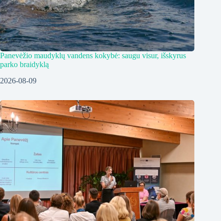
Panevėžio maudyklų vandens kokybė: saugu visur, išskyrus
parko braidyklą
2026-08-09