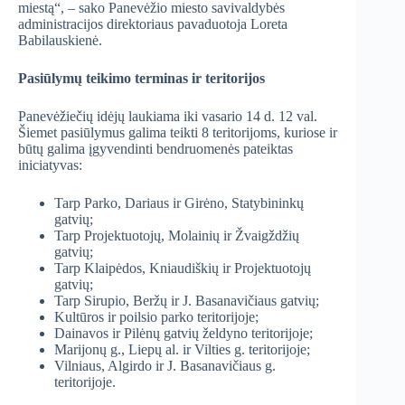
miestą“, – sako Panevėžio miesto savivaldybės
administracijos direktoriaus pavaduotoja Loreta
Babilauskienė.
Pasiūlymų teikimo terminas ir teritorijos
Panevėžiečių idėjų laukiama iki vasario 14 d. 12 val.
Šiemet pasiūlymus galima teikti 8 teritorijoms, kuriose ir
būtų galima įgyvendinti bendruomenės pateiktas
iniciatyvas:
Tarp Parko, Dariaus ir Girėno, Statybininkų
gatvių;
Tarp Projektuotojų, Molainių ir Žvaigždžių
gatvių;
Tarp Klaipėdos, Kniaudiškių ir Projektuotojų
gatvių;
Tarp Sirupio, Beržų ir J. Basanavičiaus gatvių;
Kultūros ir poilsio parko teritorijoje;
Dainavos ir Pilėnų gatvių želdyno teritorijoje;
Marijonų g., Liepų al. ir Vilties g. teritorijoje;
Vilniaus, Algirdo ir J. Basanavičiaus g.
teritorijoje.