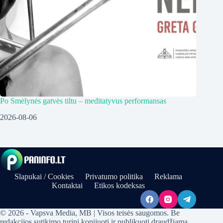
Po Smėlynės gatvės tiltu – meditatyvus performansas
2026-08-06
Slapukai / Cookies
Privatumo politika
Reklama
Kontaktai
Etikos kodeksas
© 2026 - Vapsva Media, MB | Visos teisės saugomos. Be
redakcijos sutikimo turinį kopijuoti ir publikuoti draudžiama.