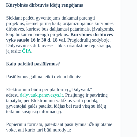
Kūrybinės dirbtuvės idėjų rengėjams
Siekiant padėti gyventojams tinkamai parengti
projektus, šiemet pirmą kartą organizuojamos kūrybinės
dirbtuvės, kuriose bus dalijamasi patarimais, įžvalgomis,
kaip tinkamai parengti projektus.
Kūrybinės dirbtuvės
vyks sausio 16 ir 30 d. 18 val.
Pragiedrulių sodyboje.
Dalyvavimas dirbtuvėse – tik su išankstine registracija,
ją rasite
ČIA
.
Kaip pateikti pasiūlymus?
Pasiūlymus galima teikti dviem būdais:
Elektroniniu būdu per platformą „Dalyvauk“
adresu
dalyvauk.panevezys.lt
. Prisijungę ir patvirtinę
tapatybę per Elektroninių valdžios vartų portalą,
gyventojai galės pateikti idėjas bei rasti visą su idėjų
teikimu susijusią informaciją.
Popieriniu formatu, pateikiant pasiūlymus užklijuotame
voke, ant kurio turi būti nurodyta: