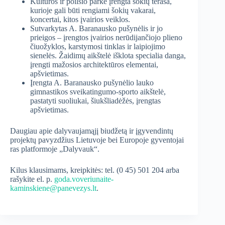
Kultūros ir poilsio parke įrengta šokių terasa,
kurioje gali būti rengiami šokių vakarai,
koncertai, kitos įvairios veiklos.
Sutvarkytas A. Baranausko pušynėlis ir jo
prieigos – įrengtos įvairios nerūdijančiojo plieno
čiuožyklos, karstymosi tinklas ir laipiojimo
sienelės. Žaidimų aikštelė išklota specialia danga,
įrengti mažosios architektūros elementai,
apšvietimas.
Įrengta A. Baranausko pušynėlio lauko
gimnastikos sveikatingumo-sporto aikštelė,
pastatyti suoliukai, šiukšliadėžės, įrengtas
apšvietimas.
Daugiau apie dalyvaujamąjį biudžetą ir įgyvendintų
projektų pavyzdžius Lietuvoje bei Europoje gyventojai
ras platformoje „Dalyvauk“.
Kilus klausimams, kreipkitės: tel. (0 45) 501 204 arba
rašykite el. p.
goda.voveriunaite-
kaminskiene@panevezys.lt
.