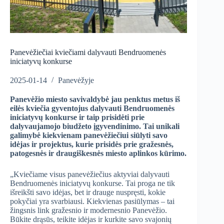
Panevėžiečiai kviečiami dalyvauti Bendruomenės
iniciatyvų konkurse
2025-01-14
Panevėžyje
Panevėžio miesto savivaldybė jau penktus metus iš
eilės kviečia gyventojus dalyvauti Bendruomenės
iniciatyvų konkurse ir taip prisidėti prie
dalyvaujamojo biudžeto įgyvendinimo. Tai unikali
galimybė kiekvienam panevėžiečiui siūlyti savo
idėjas ir projektus, kurie prisidės prie gražesnės,
patogesnės ir draugiškesnės miesto aplinkos kūrimo.
„Kviečiame visus panevėžiečius aktyviai dalyvauti
Bendruomenės iniciatyvų konkurse. Tai proga ne tik
išreikšti savo idėjas, bet ir drauge nuspręsti, kokie
pokyčiai yra svarbiausi. Kiekvienas pasiūlymas – tai
žingsnis link gražesnio ir modernesnio Panevėžio.
Būkite drąsūs, teikite idėjas ir kurkite savo svajonių