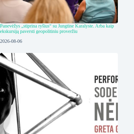
Panevėžys „stiprina ryšius“ su Jungtine Karalyste. Arba kaip
ekskursiją paversti geopolitiniu proveržiu
2026-08-06