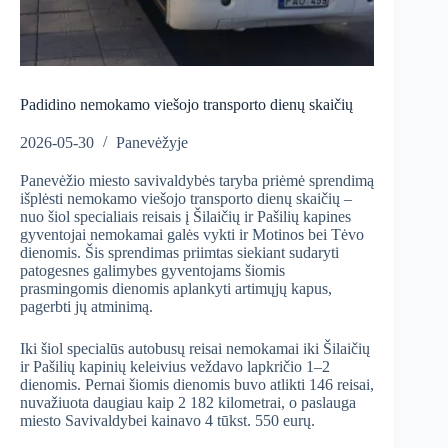
Padidino nemokamo viešojo transporto dienų skaičių
2026-05-30
Panevėžyje
Panevėžio miesto savivaldybės taryba priėmė sprendimą
išplėsti nemokamo viešojo transporto dienų skaičių –
nuo šiol specialiais reisais į Šilaičių ir Pašilių kapines
gyventojai nemokamai galės vykti ir Motinos bei Tėvo
dienomis. Šis sprendimas priimtas siekiant sudaryti
patogesnes galimybes gyventojams šiomis
prasmingomis dienomis aplankyti artimųjų kapus,
pagerbti jų atminimą.
Iki šiol specialūs autobusų reisai nemokamai iki Šilaičių
ir Pašilių kapinių keleivius veždavo lapkričio 1–2
dienomis. Pernai šiomis dienomis buvo atlikti 146 reisai,
nuvažiuota daugiau kaip 2 182 kilometrai, o paslauga
miesto Savivaldybei kainavo 4 tūkst. 550 eurų.