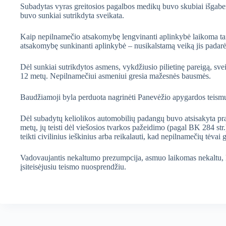
Subadytas vyras greitosios pagalbos medikų buvo skubiai išgabent
buvo sunkiai sutrikdyta sveikata.
Kaip nepilnamečio atsakomybę lengvinanti aplinkybė laikoma tai, k
atsakomybę sunkinanti aplinkybė – nusikalstamą veiką jis padar
Dėl sunkiai sutrikdytos asmens, vykdžiusio pilietinę pareigą, s
12 metų. Nepilnamečiui asmeniui gresia mažesnės bausmės.
Baudžiamoji byla perduota nagrinėti Panevėžio apygardos teismu
Dėl subadytų keliolikos automobilių padangų buvo atsisakyta pradė
metų, jų teisti dėl viešosios tvarkos pažeidimo (pagal BK 284 st
teikti civilinius ieškinius arba reikalauti, kad nepilnamečių tėvai 
Vadovaujantis nekaltumo prezumpcija, asmuo laikomas nekaltu, kol
įsiteisėjusiu teismo nuosprendžiu.