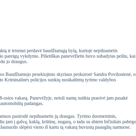
ktą ir teismui perdavė baudžiamąją bylą, kurioje nepilnametis
io pareigų vykdymo. Pilietiškas panevėžietis buvo subadytas peiliu, kai
 du jo draugus.
os Baudžiamojo pesekiojimo skyriaus prokurorė Sandra Povilonienė, o
ato Kriminalinės policijos sunkių nusikaltimų tyrimo valdybos
 8-osios vakarą. Panevėžyje, netoli namų sutikta praeivė jam pasakė
ų automobilių padangas.
š tamsos pasirodė nepilnametis jų draugas. Tyrimo duomenimis,
iliu jam į galvą, kaklą, krūtinę, nugarą, o tada su abiem bičiuliais pabėgo
ė. Jaunuolis slėpėsi vieno iš kartu tą vakarą buvusių paauglių namuose.