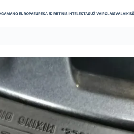
YGA
MANO EUROPA
EUREKA !
DIRBTINIS INTELEKTAS
UŽ VAIRO
LAISVALAIKIS