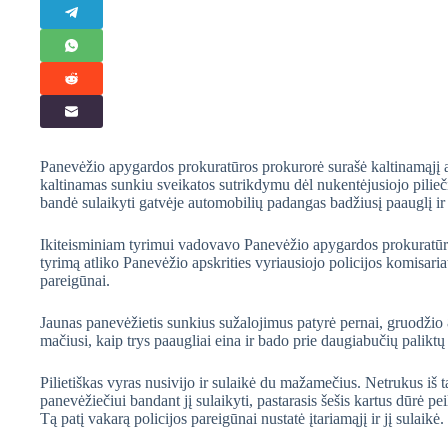
Panevėžio apygardos prokuratūros prokurorė surašė kaltinamąjį a
kaltinamas sunkiu sveikatos sutrikdymu dėl nukentėjusiojo pilieč
bandė sulaikyti gatvėje automobilių padangas badžiusį paauglį ir
Ikiteisminiam tyrimui vadovavo Panevėžio apygardos prokuratūr
tyrimą atliko Panevėžio apskrities vyriausiojo policijos komisari
pareigūnai.
Jaunas panevėžietis sunkius sužalojimus patyrė pernai, gruodžio
mačiusi, kaip trys paaugliai eina ir bado prie daugiabučių palikt
Pilietiškas vyras nusivijo ir sulaikė du mažamečius. Netrukus i
panevėžiečiui bandant jį sulaikyti, pastarasis šešis kartus dūrė pe
Tą patį vakarą policijos pareigūnai nustatė įtariamąjį ir jį sulaik