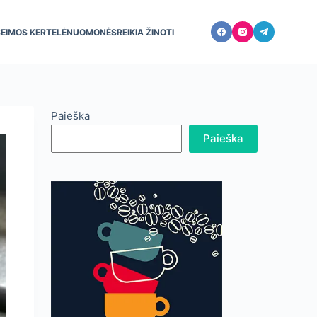
ŠEIMOS KERTELĖ
NUOMONĖS
REIKIA ŽINOTI
Paieška
Paieška