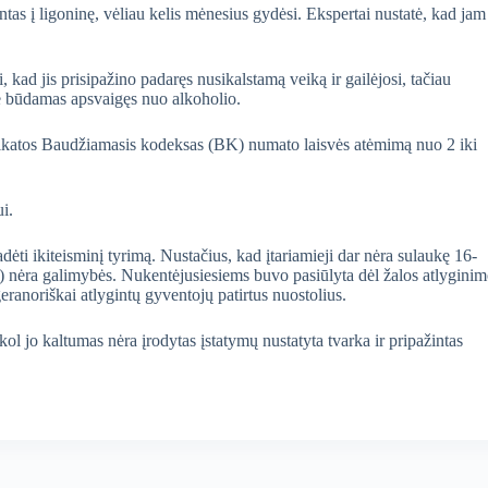
as į ligoninę, vėliau kelis mėnesius gydėsi. Ekspertai nustatė, kad jam
ad jis prisipažino padaręs nusikalstamą veiką ir gailėjosi, tačiau
ė būdamas apsvaigęs nuo alkoholio.
veikatos Baudžiamasis kodeksas (BK) numato laisvės atėmimą nuo 2 iki
i.
ti ikiteisminį tyrimą. Nustačius, kad įtariamieji dar nėra sulaukę 16-
r.) nėra galimybės. Nukentėjusiesiems buvo pasiūlyta dėl žalos atlygini
geranoriškai atlygintų gyventojų patirtus nuostolius.
 jo kaltumas nėra įrodytas įstatymų nustatyta tvarka ir pripažintas