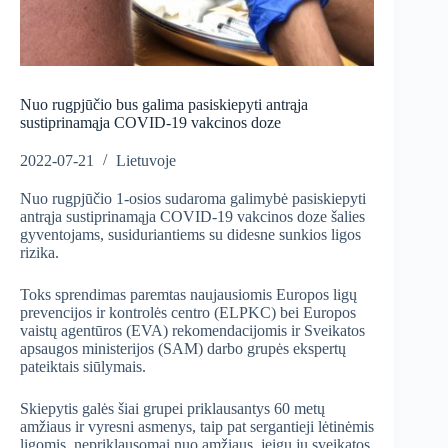
Nuo rugpjūčio bus galima pasiskiepyti antrąja
sustiprinamąja COVID-19 vakcinos doze
2022-07-21
Lietuvoje
Nuo rugpjūčio 1-osios sudaroma galimybė pasiskiepyti
antrąja sustiprinamąja COVID-19 vakcinos doze šalies
gyventojams, susiduriantiems su didesne sunkios ligos
rizika.
Toks sprendimas paremtas naujausiomis Europos ligų
prevencijos ir kontrolės centro (ELPKC) bei Europos
vaistų agentūros (EVA) rekomendacijomis ir Sveikatos
apsaugos ministerijos (SAM) darbo grupės ekspertų
pateiktais siūlymais.
Skiepytis galės šiai grupei priklausantys 60 metų
amžiaus ir vyresni asmenys, taip pat sergantieji lėtinėmis
ligomis, nepriklausomai nuo amžiaus, jeigu jų sveikatos