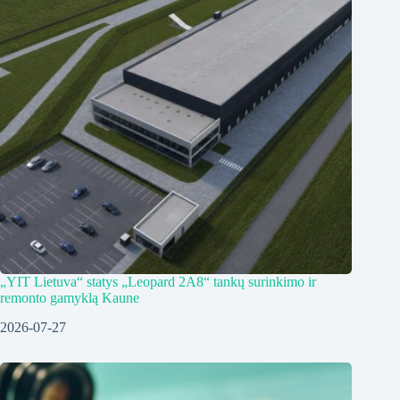
„YIT Lietuva“ statys „Leopard 2A8“ tankų surinkimo ir
remonto gamyklą Kaune
2026-07-27