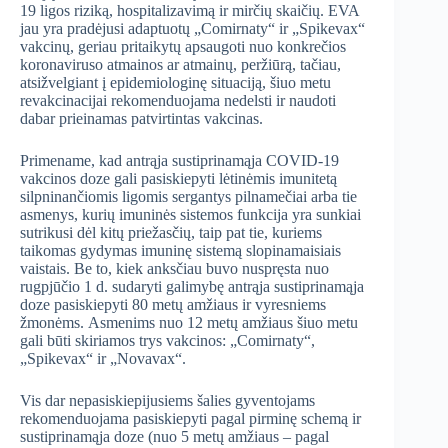
19 ligos riziką, hospitalizavimą ir mirčių skaičių. EVA
jau yra pradėjusi adaptuotų „Comirnaty“ ir „Spikevax“
vakcinų, geriau pritaikytų apsaugoti nuo konkrečios
koronaviruso atmainos ar atmainų, peržiūrą, tačiau,
atsižvelgiant į epidemiologinę situaciją, šiuo metu
revakcinacijai rekomenduojama nedelsti ir naudoti
dabar prieinamas patvirtintas vakcinas.
Primename, kad antrąja sustiprinamąja COVID-19
vakcinos doze gali pasiskiepyti lėtinėmis imunitetą
silpninančiomis ligomis sergantys pilnamečiai arba tie
asmenys, kurių imuninės sistemos funkcija yra sunkiai
sutrikusi dėl kitų priežasčių, taip pat tie, kuriems
taikomas gydymas imuninę sistemą slopinamaisiais
vaistais. Be to, kiek anksčiau buvo nuspręsta nuo
rugpjūčio 1 d. sudaryti galimybę antrąja sustiprinamąja
doze pasiskiepyti 80 metų amžiaus ir vyresniems
žmonėms. Asmenims nuo 12 metų amžiaus šiuo metu
gali būti skiriamos trys vakcinos: „Comirnaty“,
„Spikevax“ ir „Novavax“.
Vis dar nepasiskiepijusiems šalies gyventojams
rekomenduojama pasiskiepyti pagal pirminę schemą ir
sustiprinamąja doze (nuo 5 metų amžiaus – pagal