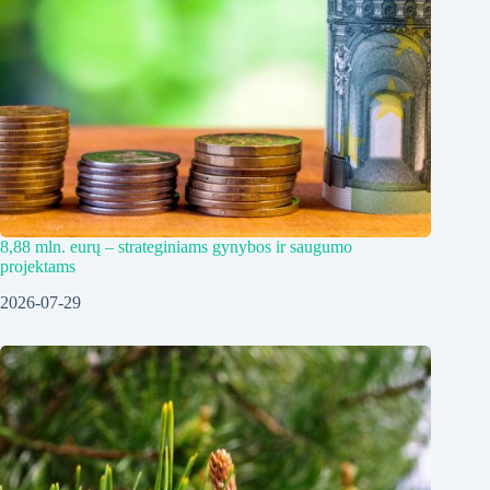
8,88 mln. eurų – strateginiams gynybos ir saugumo
projektams
2026-07-29