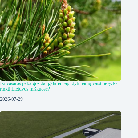
Iki vasaros pabaigos dar galima papildyti namų vaistinėlę: ką
rinkti Lietuvos miškuose?
2026-07-29