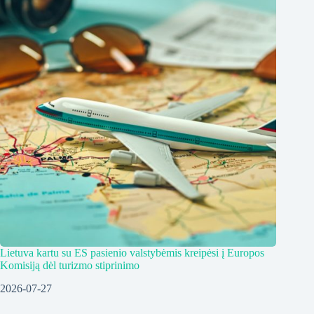
Lietuva kartu su ES pasienio valstybėmis kreipėsi į Europos
Komisiją dėl turizmo stiprinimo
2026-07-27