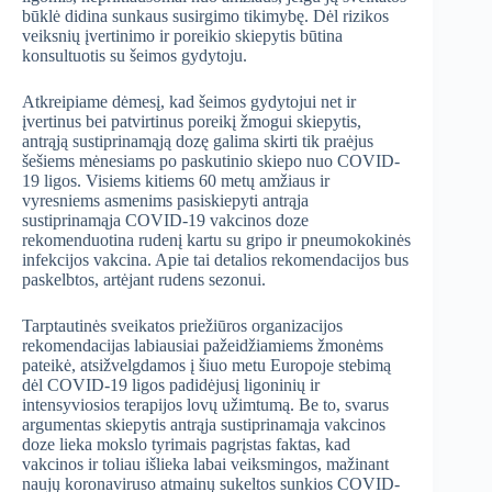
būklė didina sunkaus susirgimo tikimybę. Dėl rizikos
veiksnių įvertinimo ir poreikio skiepytis būtina
konsultuotis su šeimos gydytoju.
Atkreipiame dėmesį, kad šeimos gydytojui net ir
įvertinus bei patvirtinus poreikį žmogui skiepytis,
antrąją sustiprinamąją dozę galima skirti tik praėjus
šešiems mėnesiams po paskutinio skiepo nuo COVID-
19 ligos. Visiems kitiems 60 metų amžiaus ir
vyresniems asmenims pasiskiepyti antrąja
sustiprinamąja COVID-19 vakcinos doze
rekomenduotina rudenį kartu su gripo ir pneumokokinės
infekcijos vakcina. Apie tai detalios rekomendacijos bus
paskelbtos, artėjant rudens sezonui.
Tarptautinės sveikatos priežiūros organizacijos
rekomendacijas labiausiai pažeidžiamiems žmonėms
pateikė, atsižvelgdamos į šiuo metu Europoje stebimą
dėl COVID-19 ligos padidėjusį ligoninių ir
intensyviosios terapijos lovų užimtumą. Be to, svarus
argumentas skiepytis antrąja sustiprinamąja vakcinos
doze lieka mokslo tyrimais pagrįstas faktas, kad
vakcinos ir toliau išlieka labai veiksmingos, mažinant
naujų koronaviruso atmainų sukeltos sunkios COVID-