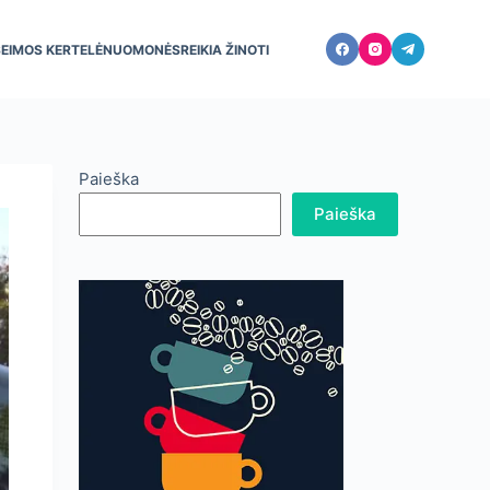
ŠEIMOS KERTELĖ
NUOMONĖS
REIKIA ŽINOTI
Paieška
Paieška