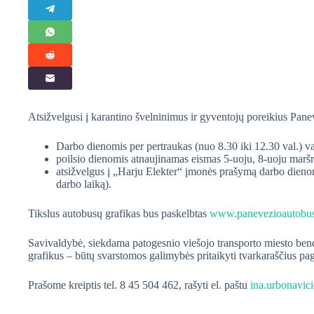
Atsižvelgusi į karantino švelninimus ir gyventojų poreikius Pane
Darbo dienomis per pertraukas (nuo 8.30 iki 12.30 val.) v
poilsio dienomis atnaujinamas eismas 5-uoju, 8-uoju maršr
atsižvelgus į „Harju Elekter“ įmonės prašymą darbo dienom
darbo laiką).
Tikslus autobusų grafikas bus paskelbtas
www.panevezioautobusa
Savivaldybė, siekdama patogesnio viešojo transporto miesto bend
grafikus – būtų svarstomos galimybės pritaikyti tvarkaraščius pag
Prašome kreiptis tel. 8 45 504 462, rašyti el. paštu
ina.urbonavic