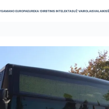
YGA
MANO EUROPA
EUREKA !
DIRBTINIS INTELEKTAS
UŽ VAIRO
LAISVALAIKIS