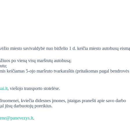
vėžio miesto savivaldybė nuo birželio 1 d. keičia miesto autobusų eismą
ažiuos po vieną visų maršrutų autobusą;
utu;
is keičiamas 5-ojo maršruto tvarkaraštis (pritaikomas pagal bendrovės
i.lt
, viešojo transporto stotelėse.
ruomenei, kviečia didesnes įmones, įstaigas pranešti apie savo darbo
al jūsų darbuotojų poreikius.
iene@panevezys.lt
.