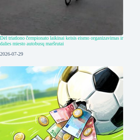
Dėl triatlono čempionato laikinai keisis eismo organizavimas ir
dalies miesto autobusų maršrutai
2026-07-29