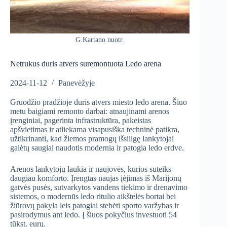
G.Kartano nuotr.
Netrukus duris atvers suremontuota Ledo arena
2024-11-12
Panevėžyje
Gruodžio pradžioje duris atvers miesto ledo arena. Šiuo
metu baigiami remonto darbai: atnaujinami arenos
įrenginiai, pagerinta infrastruktūra, pakeistas
apšvietimas ir atliekama visapusiška techninė patikra,
užtikrinanti, kad žiemos pramogų išsiilgę lankytojai
galėtų saugiai naudotis modernia ir patogia ledo erdve.
Arenos lankytojų laukia ir naujovės, kurios suteiks
daugiau komforto. Įrengtas naujas įėjimas iš Marijonų
gatvės pusės, sutvarkytos vandens tiekimo ir drenavimo
sistemos, o modernūs ledo ritulio aikštelės bortai bei
žiūrovų pakyla leis patogiai stebėti sporto varžybas ir
pasirodymus ant ledo. Į šiuos pokyčius investuoti 54
tūkst. eurų.