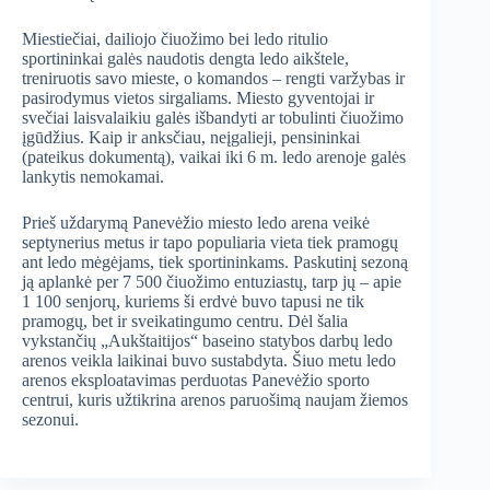
Miestiečiai, dailiojo čiuožimo bei ledo ritulio
sportininkai galės naudotis dengta ledo aikštele,
treniruotis savo mieste, o komandos – rengti varžybas ir
pasirodymus vietos sirgaliams. Miesto gyventojai ir
svečiai laisvalaikiu galės išbandyti ar tobulinti čiuožimo
įgūdžius. Kaip ir anksčiau, neįgalieji, pensininkai
(pateikus dokumentą), vaikai iki 6 m. ledo arenoje galės
lankytis nemokamai.
Prieš uždarymą Panevėžio miesto ledo arena veikė
septynerius metus ir tapo populiaria vieta tiek pramogų
ant ledo mėgėjams, tiek sportininkams. Paskutinį sezoną
ją aplankė per 7 500 čiuožimo entuziastų, tarp jų – apie
1 100 senjorų, kuriems ši erdvė buvo tapusi ne tik
pramogų, bet ir sveikatingumo centru. Dėl šalia
vykstančių „Aukštaitijos“ baseino statybos darbų ledo
arenos veikla laikinai buvo sustabdyta. Šiuo metu ledo
arenos eksploatavimas perduotas Panevėžio sporto
centrui, kuris užtikrina arenos paruošimą naujam žiemos
sezonui.