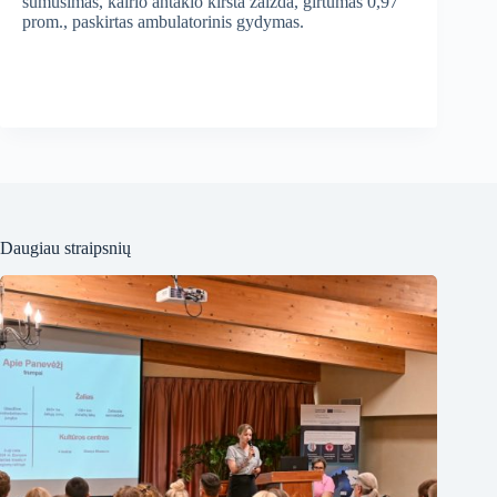
sumušimas, kairio antakio kirsta žaizda, girtumas 0,97
prom., paskirtas ambulatorinis gydymas.
Daugiau straipsnių