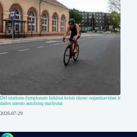
Dėl triatlono čempionato laikinai keisis eismo organizavimas ir
dalies miesto autobusų maršrutai
2026-07-29