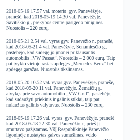
2018-05-19 17.57 val. moteris gyv. Panevėžyje,
pranešė, kad 2018-05-19 14.30 val. Panevėžyje,
Savitiškio g., prekybos centre pasigedo piniginės.
Nuostolis – 220 eurų.
2018-05-21 2.54 val. vyras gyv. Panevėžio r., pranešė,
kad 2018-05-21 4 val. Panevėžyje, Senamiesčio g.,
pastebėjo, kad sudegę jo įmonei priklausantis
automobilis „VW Passat“. Nuostolis – 2 000 eurų. Taip
pat įvykio vietoje rastas apdegęs „Mercedes Benz“ bei
apdegęs garažas. Nuostolis tikslinamas.
2018-05-20 10.52 val. vyras gyv. Panevėžyje, pranešė,
kad 2018-05-20 11 val. Panevėžyje, Žemaičių g.
atvykęs prie savo automobilio „VW Golf“, pastebėjo,
kad sudaužyti priekinis ir galinis stiklai, taip pat
nulaužtas galinis valytuvas. Nuostolis – 230 eurų.
2018-05-19 17.26 val. vyras gyv. Panevėžyje, pranešė,
kad 2018-05-18 22.30 val. Panevėžio r., prieš jį
smurtavo pažįstamas. VšĮ Respublikinėje Panevėžio
ligoninėje nustatytas galvos sumušimas, veido