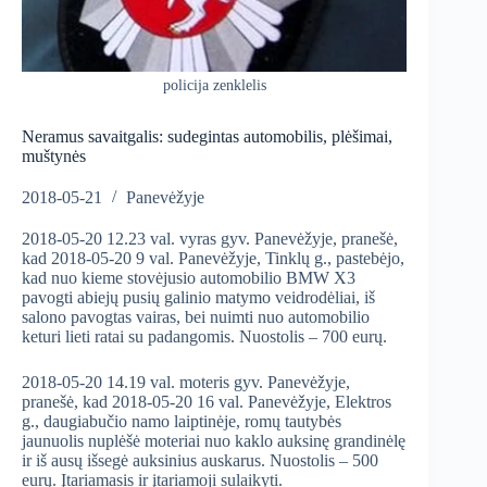
policija zenklelis
Neramus savaitgalis: sudegintas automobilis, plėšimai,
muštynės
2018-05-21
Panevėžyje
2018-05-20 12.23 val. vyras gyv. Panevėžyje, pranešė,
kad 2018-05-20 9 val. Panevėžyje, Tinklų g., pastebėjo,
kad nuo kieme stovėjusio automobilio BMW X3
pavogti abiejų pusių galinio matymo veidrodėliai, iš
salono pavogtas vairas, bei nuimti nuo automobilio
keturi lieti ratai su padangomis. Nuostolis – 700 eurų.
2018-05-20 14.19 val. moteris gyv. Panevėžyje,
pranešė, kad 2018-05-20 16 val. Panevėžyje, Elektros
g., daugiabučio namo laiptinėje, romų tautybės
jaunuolis nuplėšė moteriai nuo kaklo auksinę grandinėlę
ir iš ausų išsegė auksinius auskarus. Nuostolis – 500
eurų. Įtariamasis ir įtariamoji sulaikyti.