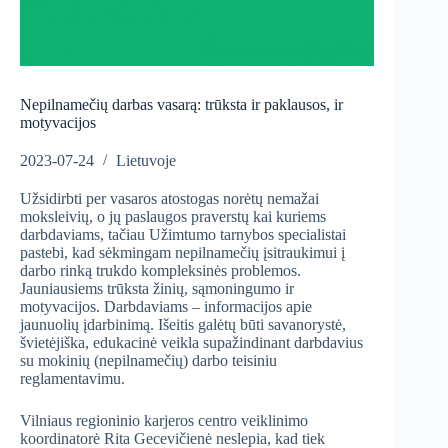
Nepilnamečių darbas vasarą: trūksta ir paklausos, ir
motyvacijos
2023-07-24
Lietuvoje
Užsidirbti per vasaros atostogas norėtų nemažai
moksleivių, o jų paslaugos praverstų kai kuriems
darbdaviams, tačiau Užimtumo tarnybos specialistai
pastebi, kad sėkmingam nepilnamečių įsitraukimui į
darbo rinką trukdo kompleksinės problemos.
Jauniausiems trūksta žinių, sąmoningumo ir
motyvacijos. Darbdaviams – informacijos apie
jaunuolių įdarbinimą. Išeitis galėtų būti savanorystė,
švietėjiška, edukacinė veikla supažindinant darbdavius
su mokinių (nepilnamečių) darbo teisiniu
reglamentavimu.
Vilniaus regioninio karjeros centro veiklinimo
koordinatorė Rita Gecevičienė neslepia, kad tiek