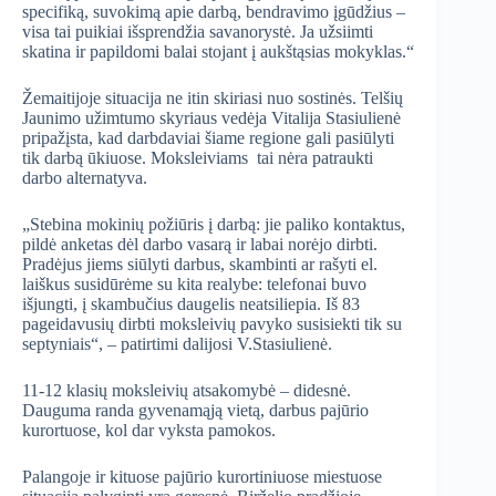
specifiką, suvokimą apie darbą, bendravimo įgūdžius –
visa tai puikiai išsprendžia savanorystė. Ja užsiimti
skatina ir papildomi balai stojant į aukštąsias mokyklas.“
Žemaitijoje situacija ne itin skiriasi nuo sostinės. Telšių
Jaunimo užimtumo skyriaus vedėja Vitalija Stasiulienė
pripažįsta, kad darbdaviai šiame regione gali pasiūlyti
tik darbą ūkiuose. Moksleiviams tai nėra patraukti
darbo alternatyva.
„Stebina mokinių požiūris į darbą: jie paliko kontaktus,
pildė anketas dėl darbo vasarą ir labai norėjo dirbti.
Pradėjus jiems siūlyti darbus, skambinti ar rašyti el.
laiškus susidūrėme su kita realybe: telefonai buvo
išjungti, į skambučius daugelis neatsiliepia. Iš 83
pageidavusių dirbti moksleivių pavyko susisiekti tik su
septyniais“, – patirtimi dalijosi V.Stasiulienė.
11-12 klasių moksleivių atsakomybė – didesnė.
Dauguma randa gyvenamąją vietą, darbus pajūrio
kurortuose, kol dar vyksta pamokos.
Palangoje ir kituose pajūrio kurortiniuose miestuose