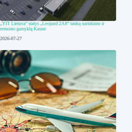
„YIT Lietuva“ statys „Leopard 2A8“ tankų surinkimo ir
remonto gamyklą Kaune
2026-07-27