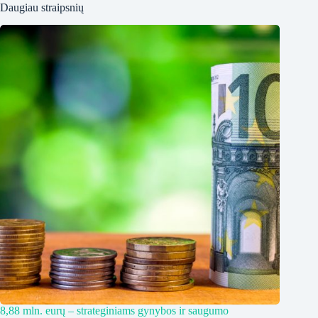
Daugiau straipsnių
8,88 mln. eurų – strateginiams gynybos ir saugumo