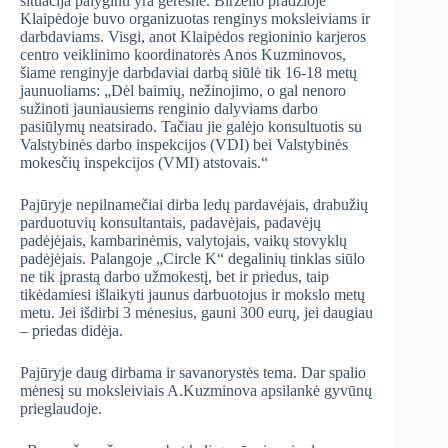
situacija palyginti yra geresnė. Birželio pradžioje
Klaipėdoje buvo organizuotas renginys moksleiviams ir
darbdaviams. Visgi, anot Klaipėdos regioninio karjeros
centro veiklinimo koordinatorės Anos Kuzminovos,
šiame renginyje darbdaviai darbą siūlė tik 16-18 metų
jaunuoliams: „Dėl baimių, nežinojimo, o gal nenoro
sužinoti jauniausiems renginio dalyviams darbo
pasiūlymų neatsirado. Tačiau jie galėjo konsultuotis su
Valstybinės darbo inspekcijos (VDI) bei Valstybinės
mokesčių inspekcijos (VMI) atstovais.“
Pajūryje nepilnamečiai dirba ledų pardavėjais, drabužių
parduotuvių konsultantais, padavėjais, padavėjų
padėjėjais, kambarinėmis, valytojais, vaikų stovyklų
padėjėjais. Palangoje „Circle K“ degalinių tinklas siūlo
ne tik įprastą darbo užmokestį, bet ir priedus, taip
tikėdamiesi išlaikyti jaunus darbuotojus ir mokslo metų
metu. Jei išdirbi 3 mėnesius, gauni 300 eurų, jei daugiau
– priedas didėja.
Pajūryje daug dirbama ir savanorystės tema. Dar spalio
mėnesį su moksleiviais A.Kuzminova apsilankė gyvūnų
prieglaudoje.