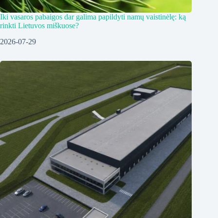
Iki vasaros pabaigos dar galima papildyti namų vaistinėlę: ką
rinkti Lietuvos miškuose?
2026-07-29