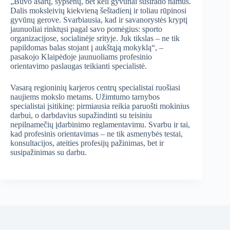
„Buvo ašarų, šypsenų, bet keli gyvūnai susirado namus.
Dalis moksleivių kiekvieną šeštadienį ir toliau rūpinosi
gyvūnų gerove. Svarbiausia, kad ir savanorystės kryptį
jaunuoliai rinktųsi pagal savo pomėgius: sporto
organizacijose, socialinėje srityje. Juk tikslas – ne tik
papildomas balas stojant į aukštąją mokyklą“, –
pasakojo Klaipėdoje jaunuoliams profesinio
orientavimo paslaugas teikianti specialistė.
Vasarą regioninių karjeros centrų specialistai ruošiasi
naujiems mokslo metams. Užimtumo tarnybos
specialistai įsitikinę: pirmiausia reikia paruošti mokinius
darbui, o darbdavius supažindinti su teisiniu
nepilnamečių įdarbinimo reglamentavimu. Svarbu ir tai,
kad profesinis orientavimas – ne tik asmenybės testai,
konsultacijos, ateities profesijų pažinimas, bet ir
susipažinimas su darbu.