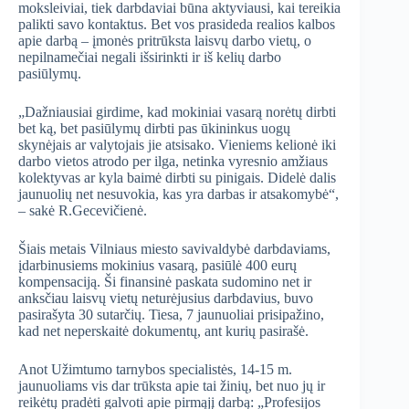
moksleiviai, tiek darbdaviai būna aktyviausi, kai tereikia
palikti savo kontaktus. Bet vos prasideda realios kalbos
apie darbą – įmonės pritrūksta laisvų darbo vietų, o
nepilnamečiai negali išsirinkti ir iš kelių darbo
pasiūlymų.
„Dažniausiai girdime, kad mokiniai vasarą norėtų dirbti
bet ką, bet pasiūlymų dirbti pas ūkininkus uogų
skynėjais ar valytojais jie atsisako. Vieniems kelionė iki
darbo vietos atrodo per ilga, netinka vyresnio amžiaus
kolektyvas ar kyla baimė dirbti su pinigais. Didelė dalis
jaunuolių net nesuvokia, kas yra darbas ir atsakomybė“,
– sakė R.Gecevičienė.
Šiais metais Vilniaus miesto savivaldybė darbdaviams,
įdarbinusiems mokinius vasarą, pasiūlė 400 eurų
kompensaciją. Ši finansinė paskata sudomino net ir
anksčiau laisvų vietų neturėjusius darbdavius, buvo
pasirašyta 30 sutarčių. Tiesa, 7 jaunuoliai prisipažino,
kad net neperskaitė dokumentų, ant kurių pasirašė.
Anot Užimtumo tarnybos specialistės, 14-15 m.
jaunuoliams vis dar trūksta apie tai žinių, bet nuo jų ir
reikėtų pradėti galvoti apie pirmąjį darbą: „Profesijos