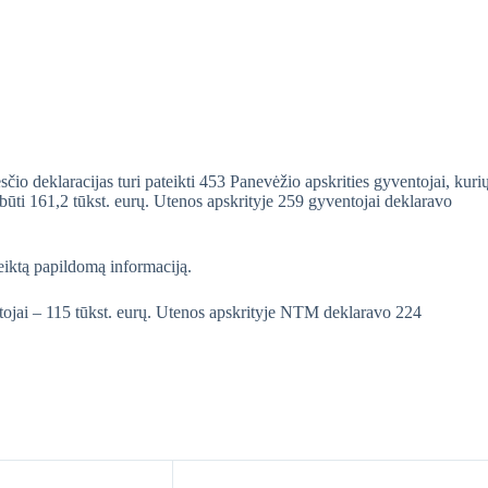
 deklaracijas turi pateikti 453 Panevėžio apskrities gyventojai, kuri
būti 161,2 tūkst. eurų. Utenos apskrityje 259 gyventojai deklaravo
teiktą papildomą informaciją.
jai – 115 tūkst. eurų. Utenos apskrityje NTM deklaravo 224