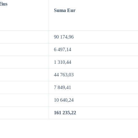
čius
Suma Eur
90 174,96
6 497,14
1 310,44
44 763,03
7 849,41
10 640,24
161 235,22