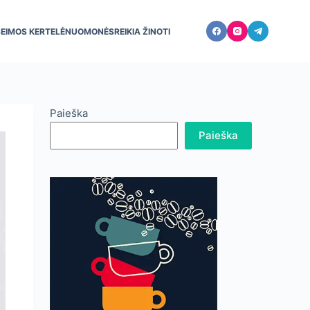
ŠEIMOS KERTELĖ
NUOMONĖS
REIKIA ŽINOTI
Paieška
Paieška