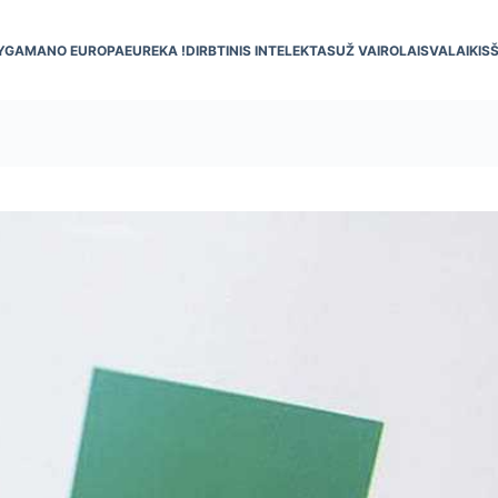
YGA
MANO EUROPA
EUREKA !
DIRBTINIS INTELEKTAS
UŽ VAIRO
LAISVALAIKIS