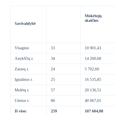
Mokėtojų
skaičius
Savivaldybė
Visagino
33
10 901,43
Anykščių r.
34
14 260,68
Zarasų r.
24
5 702,60
Ignalinos r.
25
16 535,85
Molėtų r.
57
20 136,51
Utenos r.
86
40 067,01
Iš viso:
259
107 604,08