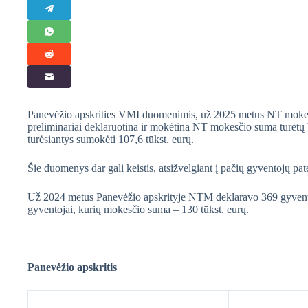
Panevėžio apskrities VMI duomenimis, už 2025 metus NT mokesčio
preliminariai deklaruotina ir mokėtina NT mokesčio suma turėtų 
turėsiantys sumokėti 107,6 tūkst. eurų.
Šie duomenys dar gali keistis, atsižvelgiant į pačių gyventojų pa
Už 2024 metus Panevėžio apskrityje NTM deklaravo 369 gyvento
gyventojai, kurių mokesčio suma – 130 tūkst. eurų.
Panevėžio apskritis