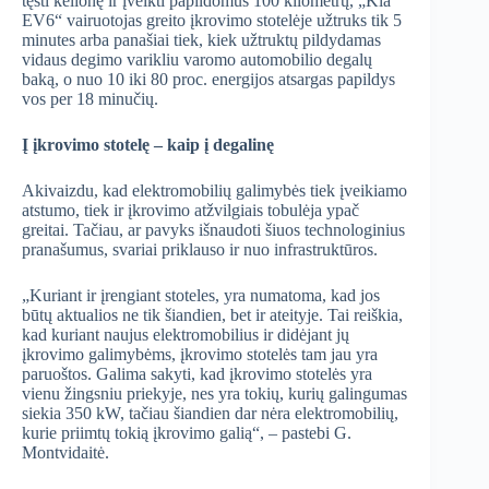
tęsti kelionę ir įveikti papildomus 100 kilometrų, „Kia
EV6“ vairuotojas greito įkrovimo stotelėje užtruks tik 5
minutes arba panašiai tiek, kiek užtruktų pildydamas
vidaus degimo varikliu varomo automobilio degalų
baką, o nuo 10 iki 80 proc. energijos atsargas papildys
vos per 18 minučių.
Į įkrovimo stotelę – kaip į degalinę
Akivaizdu, kad elektromobilių galimybės tiek įveikiamo
atstumo, tiek ir įkrovimo atžvilgiais tobulėja ypač
greitai. Tačiau, ar pavyks išnaudoti šiuos technologinius
pranašumus, svariai priklauso ir nuo infrastruktūros.
„Kuriant ir įrengiant stoteles, yra numatoma, kad jos
būtų aktualios ne tik šiandien, bet ir ateityje. Tai reiškia,
kad kuriant naujus elektromobilius ir didėjant jų
įkrovimo galimybėms, įkrovimo stotelės tam jau yra
paruoštos. Galima sakyti, kad įkrovimo stotelės yra
vienu žingsniu priekyje, nes yra tokių, kurių galingumas
siekia 350 kW, tačiau šiandien dar nėra elektromobilių,
kurie priimtų tokią įkrovimo galią“, – pastebi G.
Montvidaitė.