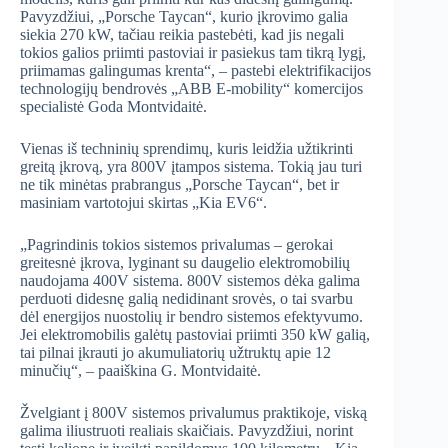
Pavyzdžiui, „Porsche Taycan“, kurio įkrovimo galia
siekia 270 kW, tačiau reikia pastebėti, kad jis negali
tokios galios priimti pastoviai ir pasiekus tam tikrą lygį,
priimamas galingumas krenta“, – pastebi elektrifikacijos
technologijų bendrovės „ABB E-mobility“ komercijos
specialistė Goda Montvidaitė.
Vienas iš techninių sprendimų, kuris leidžia užtikrinti
greitą įkrovą, yra 800V įtampos sistema. Tokią jau turi
ne tik minėtas prabrangus „Porsche Taycan“, bet ir
masiniam vartotojui skirtas „Kia EV6“.
„Pagrindinis tokios sistemos privalumas – gerokai
greitesnė įkrova, lyginant su daugelio elektromobilių
naudojama 400V sistema. 800V sistemos dėka galima
perduoti didesnę galią nedidinant srovės, o tai svarbu
dėl energijos nuostolių ir bendro sistemos efektyvumo.
Jei elektromobilis galėtų pastoviai priimti 350 kW galią,
tai pilnai įkrauti jo akumuliatorių užtruktų apie 12
minučių“, – paaiškina G. Montvidaitė.
Žvelgiant į 800V sistemos privalumus praktikoje, viską
galima iliustruoti realiais skaičiais. Pavyzdžiui, norint