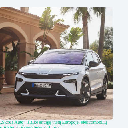
„Škoda Auto“ išlaikė antrąją vietą Europoje, elektromobilių
pristatymai išaugo beveik 50 proc.