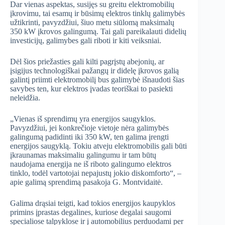
Dar vienas aspektas, susijęs su greitu elektromobilių
įkrovimu, tai esamų ir būsimų elektros tinklų galimybės
užtikrinti, pavyzdžiui, šiuo metu siūlomą maksimalų
350 kW įkrovos galingumą. Tai gali pareikalauti didelių
investicijų, galimybes gali riboti ir kiti veiksniai.
Dėl šios priežasties gali kilti pagrįstų abejonių, ar
įsigijus technologiškai pažangų ir didelę įkrovos galią
galintį priimti elektromobilį bus galimybė išnaudoti šias
savybes ten, kur elektros įvadas teoriškai to pasiekti
neleidžia.
„Vienas iš sprendimų yra energijos saugyklos.
Pavyzdžiui, jei konkrečioje vietoje nėra galimybės
galingumą padidinti iki 350 kW, ten galima įrengti
energijos saugyklą. Tokiu atveju elektromobilis gali būti
įkraunamas maksimaliu galingumu ir tam būtų
naudojama energija ne iš riboto galingumo elektros
tinklo, todėl vartotojai nepajustų jokio diskomforto“, –
apie galimą sprendimą pasakoja G. Montvidaitė.
Galima drąsiai teigti, kad tokios energijos kaupyklos
primins įprastas degalines, kuriose degalai saugomi
specialiose talpyklose ir į automobilius perduodami per