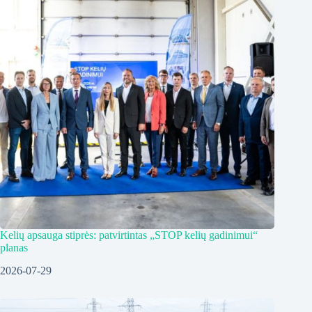
Kelių apsauga stiprės: patvirtintas „STOP kelių gadinimui“
planas
2026-07-29