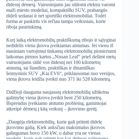
didesnį dėmesį. Vairuotojams jau siūlomi elektra varomi
maži miesto modeliai, kompaktiški SUV, prabangūs
dideli sedanai ir net sportiški elektromobiliai. Todėl
forma ar paskirtis vis rečiau tampa veiksniais, kurie
riboja pasirinkimą.
Kurį laiką elektromobilių praktiškumą ribojo ir sąlyginai
nedidelis viena įkrova įveikiamas atstumas. Jei vienu iš
masiniam vartojimui tinkamų elektromobilių pionieriumi
laikomas pirmos kartos „Nissan Leaf“ prieš dešimt metų
vairuotojams siūlė vos didesnį nei 100 kilometrų
atstumą, tai šiandien, praktiškas ir dinamiškas
šeimyninis SUV „Kia EV6“, priklausomai nuo versijos,
viena įkrova leidžia įveikti nuo 371 iki 528 kilometrų.
Didžioji dauguma naujausių elektromobilių užtikrina
galimybę viena įkrova įveikti bent 250 kilometrų.
Išsprendus įveikiamo atstumo problemą, gamintojai
atkreipė dėmesį į kitą veiksnį – įkrovimo greitį.
„Daugėja elektromobilių, kurie gali priimti didelę
įkrovimo galią. Kiek anksčiau maksimalus įkrovos
galingumas buvo 150 kW, o dabar yra ne vienas
modelis, kuris gali priimti kur kas didesnį galingumą.