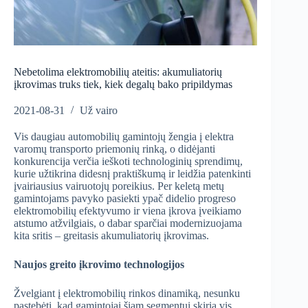
Nebetolima elektromobilių ateitis: akumuliatorių
įkrovimas truks tiek, kiek degalų bako pripildymas
2021-08-31
Už vairo
Vis daugiau automobilių gamintojų žengia į elektra
varomų transporto priemonių rinką, o didėjanti
konkurencija verčia ieškoti technologinių sprendimų,
kurie užtikrina didesnį praktiškumą ir leidžia patenkinti
įvairiausius vairuotojų poreikius. Per keletą metų
gamintojams pavyko pasiekti ypač didelio progreso
elektromobilių efektyvumo ir viena įkrova įveikiamo
atstumo atžvilgiais, o dabar sparčiai modernizuojama
kita sritis – greitasis akumuliatorių įkrovimas.
Naujos greito įkrovimo technologijos
Žvelgiant į elektromobilių rinkos dinamiką, nesunku
pastebėti, kad gamintojai šiam segmentui skiria vis