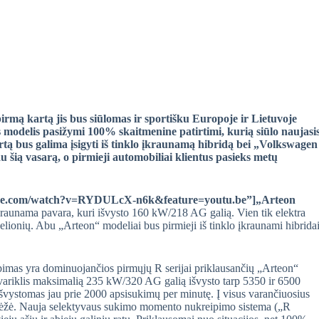
rmą kartą jis bus siūlomas ir sportišku Europoje ir Lietuvoje
 modelis pasižymi 100% skaitmenine patirtimi, kurią siūlo naujasi
rtą bus galima įsigyti iš tinklo įkraunamą hibridą bei „Volkswagen
u šią vasarą, o pirmieji automobiliai klientus pasieks metų
utube.com/watch?v=RYDULcX-n6k&feature=youtu.be”]„Arteon
įkraunama pavara, kuri išvysto 160 kW/218 AG galią. Vien tik elektra
lionių. Abu „Arteon“ modeliai bus pirmieji iš tinklo įkraunami hibrida
imas yra dominuojančios pirmųjų R serijai priklausančių „Arteon“
variklis maksimalią 235 kW/320 AG galią išvysto tarp 5350 ir 6500
ystomas jau prie 2000 apsisukimų per minutę. Į visus varančiuosius
dėžė. Nauja selektyvaus sukimo momento nukreipimo sistema („R