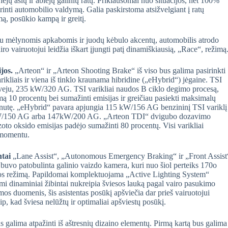
ejų ašių ir abiejų galinių ratų. Priklausomai nuo situacijos, net 100%
erinti automobilio valdymą. Galia paskirstoma atsižvelgiant į ratų
ą, posūkio kampą ir greitį.
ų su mėlynomis apkabomis ir juodų kėbulo akcentų, automobilis atrodo
o vairuotojui leidžia iškart įjungti patį dinamiškiausią, „Race“, režimą
ijos.
„Arteon“ ir „Arteon Shooting Brake“ iš viso bus galima pasirinkti
arikliais ir viena iš tinklo kraunama hibridine („eHybrid“) jėgaine. TSI
veju, 235 kW/320 AG. TSI varikliai naudos B ciklo degimo procesą,
mą 10 procentų bei sumažinti emisijas ir greičiau pasiekti maksimalų
utę. „eHybrid“ pavara apjungia 115 kW/156 AG benzininį TSI variklį
0 kW/150 AG arba 147kW/200 AG. „Arteon TDI“ dvigubo dozavimo
oto oksido emisijas padėjo sumažinti 80 procentų. Visi varikliai
 momentu.
ntai
„Lane Assist“, „Autonomous Emergency Braking“ ir „Front Assist
buvo patobulinta galinio vaizdo kamera, kuri nuo šiol perteiks 170o
iekabos režimą. Papildomai komplektuojama „Active Lighting System“
mi dinaminiai žibintai nukreipia šviesos lauką pagal vairo pasukimo
os duomenis, šis asistentas posūkį apšviečia dar prieš vairuotojui
p, kad šviesa nelūžtų ir optimaliai apšviestų posūkį.
 galima atpažinti iš aštresnių dizaino elementų. Pirmą kartą bus galima