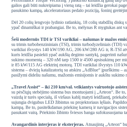
Performance Torque Vectoring“) paskirsto kintančią galią tarp dvi
galios gali būti nukreipiama į vieną ratą – tai leidžia gerokai pag
pasukimo kampą, akceleratoriaus pedalo poziciją, šoninį greitėjim
Dėl 20 colių lengvojo lydinio ratlankių, 18 colių stabdžių disk
ypač dinamiškai ir prabangiai. Be to, mėlynas R mygtukas ant vair
Šeši modernūs TDI ir TSI varikliai – našumas ir mažos emis
su trimis turbobenzininiais (TSI), trimis turbodyzeliniais (TDI) v
varikliai išvystys 140 kW/190 AG, 206 kW/280 AG ir, R-TSI at
kuris leidžia pasiekti ypač aukštą degimo santykį, pagerinti našu
sukimo momentą – 320 nM tarp 1500 ir 4500 apsisukimų per min
ir 85 kW/115 AG elektrinį motorą. TDI varikliai išvystys 11
sistema – dviejų katalizatorių su atskiru „AdBlue“ įpurškimu – az
pasižymi dideliu našumu, mažomis emisijomis ir aukštu sukimo
„Travel Assist“ – iki 210 km/val. veikiantys vairuotojo asiste
su pėsčiųjų stebėjimo sistema bus montuojami į „Arteon“. Be to, 
vaizdą ir turės specialų, iš viršaus kablį matyti leidžiantį, pr
sujungia dvigubus LED žibintus su projektoriaus lęšiais. Papildo
kampą. Be to, pasitelkdamas priekinę kamerą ir navigacijos sistem
pasukant vairą. Priekinio žibinto šviesos banga sufokusuojama tai
Avangardinis interjeras ir eksterjeras.
Atnaujintą „Arteon“ bus