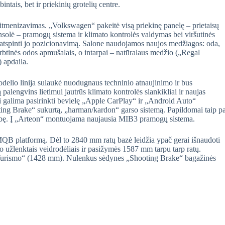
ntais, bet ir priekinių grotelių centre.
itmenizavimas. „Volkswagen“ pakeitė visą priekinę panelę – prietaisų
onsolė – pramogų sistema ir klimato kontrolės valdymas bei viršutinės
au atspinti jo pozicionavimą. Salone naudojamos naujos medžiagos: oda,
dirbtinės odos apmušalais, o intarpai – natūralaus medžio („Regal
 apdaila.
odelio linija sulaukė nuodugnaus techninio atnaujinimo ir bus
alengvins lietimui jautrūs klimato kontrolės slankikliai ir naujas
mai galima pasirinkti bevielę „Apple CarPlay“ ir „Android Auto“
oting Brake“ sukurtą, „harman/kardon“ garso sistemą. Papildomai taip pa
imybę. Į „Arteon“ montuojama naujausia MIB3 pramogų sistema.
B platformą. Dėl to 2840 mm ratų bazė leidžia ypač gerai išnaudoti
 užlenktais veidrodėliais ir pasižymės 1587 mm tarpu tarp ratų.
Turismo“ (1428 mm). Nulenkus sėdynes „Shooting Brake“ bagažinės