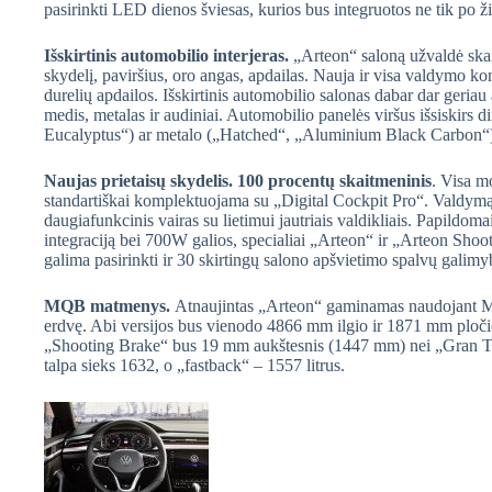
pasirinkti LED dienos šviesas, kurios bus integruotos ne tik po žibi
Išskirtinis automobilio interjeras.
„Arteon“ saloną užvaldė ska
skydelį, paviršius, oro angas, apdailas. Nauja ir visa valdymo k
durelių apdailos. Išskirtinis automobilio salonas dabar dar geri
medis, metalas ir audiniai. Automobilio panelės viršus išsiskirs 
Eucalyptus“) ar metalo („Hatched“, „Aluminium Black Carbon“)
Naujas prietaisų skydelis. 100 procentų skaitmeninis
. Visa m
standartiškai komplektuojama su „Digital Cockpit Pro“. Valdymą p
daugiafunkcinis vairas su lietimui jautriais valdikliais. Papildo
integraciją bei 700W galios, specialiai „Arteon“ ir „Arteon Sho
galima pasirinkti ir 30 skirtingų salono apšvietimo spalvų gal
MQB matmenys.
Atnaujintas „Arteon“ gaminamas naudojant MQ
erdvę. Abi versijos bus vienodo 4866 mm ilgio ir 1871 mm pločio
„Shooting Brake“ bus 19 mm aukštesnis (1447 mm) nei „Gran 
talpa sieks 1632, o „fastback“ – 1557 litrus.