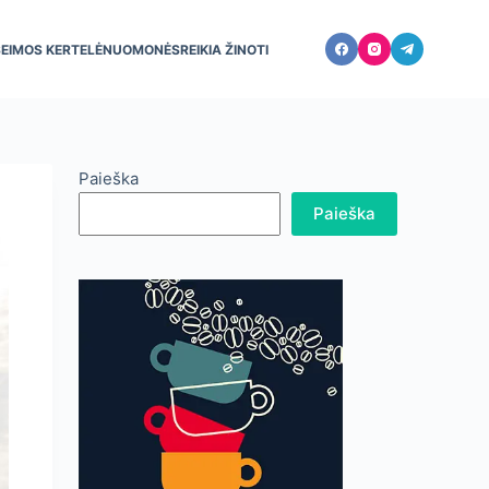
ŠEIMOS KERTELĖ
NUOMONĖS
REIKIA ŽINOTI
Paieška
Paieška