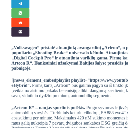
„Volkswagen“ pristatė atnaujintą avangardinį „Arteon“, o pi
populiariu „Shooting Brake“ universalo kėbulu. Atnaujintas
„Digital Cockpit Pro“ ir atnaujinta variklių gama. Pirmą ka
Arteon R“. Išankstiniai užsakymai Baltijos šalyse prasidės ja
pabaigoje.
[jnews_element_embedplaylist playlist=”https://www.yo
eHybrid“.
Pirmą kartą „Arteon“ bus galima įsigyti su iš tinklo 
įveikiamo atstumo pakaks be emisijų atlikti daugumą kasdienių ke
savo, vidutinio dydžio premium, automobilių segmente.
„Arteon R“ – naujas sportinis polėkis.
Progresyvumas ir įkvėp
automobilių savybės. Turbininis keturių cilindrų „EA888 evo4“ 
apsisukimų per minutę. Maksimalus 420 nM sukimo momentas išv
ratus galią nukreipia 7 pavarų dvigubos sankabos DSG greičių 