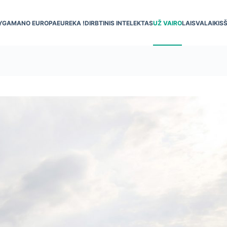
YGA
MANO EUROPA
EUREKA !
DIRBTINIS INTELEKTAS
UŽ VAIRO
LAISVALAIKIS