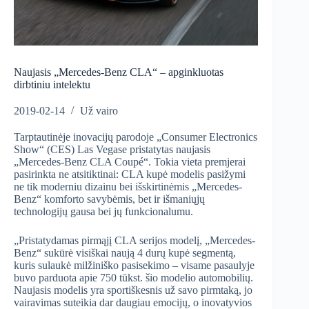
Naujasis „Mercedes-Benz CLA“ – apginkluotas
dirbtiniu intelektu
2019-02-14
Už vairo
Tarptautinėje inovacijų parodoje „Consumer Electronics
Show“ (CES) Las Vegase pristatytas naujasis
„Mercedes-Benz CLA Coupé“. Tokia vieta premjerai
pasirinkta ne atsitiktinai: CLA kupė modelis pasižymi
ne tik moderniu dizainu bei išskirtinėmis „Mercedes-
Benz“ komforto savybėmis, bet ir išmaniųjų
technologijų gausa bei jų funkcionalumu.
„Pristatydamas pirmąjį CLA serijos modelį, „Mercedes-
Benz“ sukūrė visiškai naują 4 durų kupė segmentą,
kuris sulaukė milžiniško pasisekimo – visame pasaulyje
buvo parduota apie 750 tūkst. šio modelio automobilių.
Naujasis modelis yra sportiškesnis už savo pirmtaką, jo
vairavimas suteikia dar daugiau emocijų, o inovatyvios