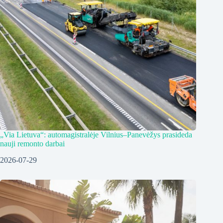
„Via Lietuva“: automagistralėje Vilnius–Panevėžys prasideda
nauji remonto darbai
2026-07-29