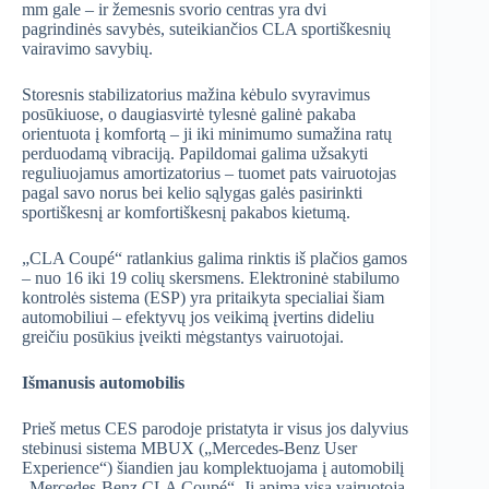
mm gale – ir žemesnis svorio centras yra dvi
pagrindinės savybės, suteikiančios CLA sportiškesnių
vairavimo savybių.
Storesnis stabilizatorius mažina kėbulo svyravimus
posūkiuose, o daugiasvirtė tylesnė galinė pakaba
orientuota į komfortą – ji iki minimumo sumažina ratų
perduodamą vibraciją. Papildomai galima užsakyti
reguliuojamus amortizatorius – tuomet pats vairuotojas
pagal savo norus bei kelio sąlygas galės pasirinkti
sportiškesnį ar komfortiškesnį pakabos kietumą.
„CLA Coupé“ ratlankius galima rinktis iš plačios gamos
– nuo 16 iki 19 colių skersmens. Elektroninė stabilumo
kontrolės sistema (ESP) yra pritaikyta specialiai šiam
automobiliui – efektyvų jos veikimą įvertins dideliu
greičiu posūkius įveikti mėgstantys vairuotojai.
Išmanusis automobilis
Prieš metus CES parodoje pristatyta ir visus jos dalyvius
stebinusi sistema MBUX („Mercedes-Benz User
Experience“) šiandien jau komplektuojama į automobilį
„Mercedes-Benz CLA Coupé“. Ji apima visą vairuotoją