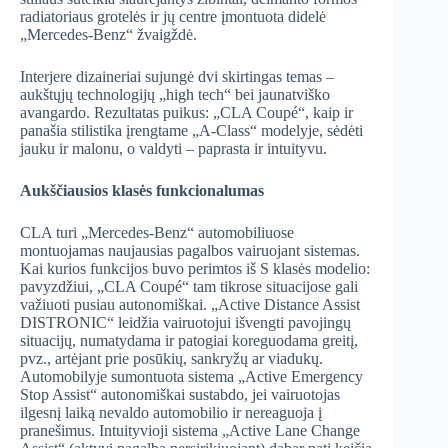
radiatoriaus grotelės ir jų centre įmontuota didelė
„Mercedes-Benz“ žvaigždė.
Interjere dizaineriai sujungė dvi skirtingas temas –
aukštųjų technologijų „high tech“ bei jaunatviško
avangardo. Rezultatas puikus: „CLA Coupé“, kaip ir
panašia stilistika įrengtame „A-Class“ modelyje, sėdėti
jauku ir malonu, o valdyti – paprasta ir intuityvu.
Aukščiausios klasės funkcionalumas
CLA turi „Mercedes-Benz“ automobiliuose
montuojamas naujausias pagalbos vairuojant sistemas.
Kai kurios funkcijos buvo perimtos iš S klasės modelio:
pavyzdžiui, „CLA Coupé“ tam tikrose situacijose gali
važiuoti pusiau autonomiškai. „Active Distance Assist
DISTRONIC“ leidžia vairuotojui išvengti pavojingų
situacijų, numatydama ir patogiai koreguodama greitį,
pvz., artėjant prie posūkių, sankryžų ar viadukų.
Automobilyje sumontuota sistema „Active Emergency
Stop Assist“ autonomiškai sustabdo, jei vairuotojas
ilgesnį laiką nevaldo automobilio ir nereaguoja į
pranešimus. Intuityvioji sistema „Active Lane Change