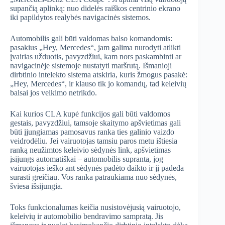
supančią aplinką: nuo didelės raiškos centrinio ekrano
iki papildytos realybės navigacinės sistemos.
Automobilis gali būti valdomas balso komandomis:
pasakius „Hey, Mercedes“, jam galima nurodyti atlikti
įvairias užduotis, pavyzdžiui, kam nors paskambinti ar
navigacinėje sistemoje nustatyti maršrutą. Išmanioji
dirbtinio intelekto sistema atskiria, kuris žmogus pasakė:
„Hey, Mercedes“, ir klauso tik jo komandų, tad keleivių
balsai jos veikimo netrikdo.
Kai kurios CLA kupė funkcijos gali būti valdomos
gestais, pavyzdžiui, tamsoje skaitymo apšvietimas gali
būti įjungiamas pamosavus ranka ties galinio vaizdo
veidrodėliu. Jei vairuotojas tamsiu paros metu ištiesia
ranką neužimtos keleivio sėdynės link, apšvietimas
įsijungs automatiškai – automobilis supranta, jog
vairuotojas ieško ant sėdynės padėto daikto ir jį padeda
surasti greičiau. Vos ranka patraukiama nuo sėdynės,
šviesa išsijungia.
Toks funkcionalumas keičia nusistovėjusią vairuotojo,
keleivių ir automobilio bendravimo sampratą. Jis