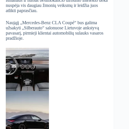
išmanaus ir nuolat besimokančio dirbtinio intelekto dėka
nuspėja vis daugiau žmonių veiksmų ir leidžia juos
atlikti paprasčiau.
Naująjį „Mercedes-Benz CLA Coupé“ bus galima
užsakyti „Silberauto“ salonuose Lietuvoje ankstyvą
pavasarį, pirmieji klientai automobilių sulauks vasaros
pradžioje.