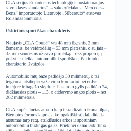
CLA serijos išmaniosios technologijos nustato naujus
savo klasės standartus“, – sako oficialaus „Mercedes-
Benz“ importuotojo Lietuvoje „Silberauto“ atstovas
Rolandas Samuolis.
Išskirtinis sportiškas charakteris
Naujasis „CLA Coupé“ yra 48 mm ilgesnis, 2 mm
žemesnis, be veidrodėlių – 53 mm platesnis, o su jais –
33 mm siauresnis už savo pirmtaką. Toks proporcijų
pokytis suteikia automobiliui sportiškos, išskirtinio
charakterio išvaizdos.
Automobilio ratų bazė padidėjo 30 milimetrų, o tai
teigiamai atsiliepia važiavimo komfortui bei erdvei
interjere ir bagažo skyriuje. Pastarojo gylis padidėjo 24,
didžiausias plotis – 113, o atidarymo angos plotis – net
262 milimetrais.
CLA kupė siluetas atrodo kaip tikra dizaino ikona: ilgas,
ištemptos formos kapotas, kompaktiški stiklai, didelis
atstumas tarp ratų, atsikišusios arkos ir sportiniam
automobiliui būdingas galas. Priekinei daliai išskirtinio
stiliaus suteikia siaurėjantys žibintai, deimanto formos