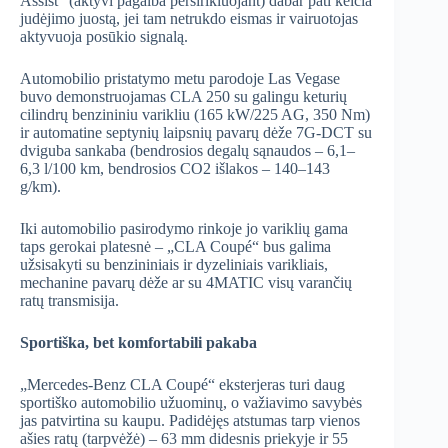
Assist“ (aktyvi pagalba persirikiuojant) dabar pati keičia
judėjimo juostą, jei tam netrukdo eismas ir vairuotojas
aktyvuoja posūkio signalą.
Automobilio pristatymo metu parodoje Las Vegase
buvo demonstruojamas CLA 250 su galingu keturių
cilindrų benzininiu varikliu (165 kW/225 AG, 350 Nm)
ir automatine septynių laipsnių pavarų dėže 7G-DCT su
dviguba sankaba (bendrosios degalų sąnaudos – 6,1–
6,3 l/100 km, bendrosios CO2 išlakos – 140–143
g/km).
Iki automobilio pasirodymo rinkoje jo variklių gama
taps gerokai platesnė – „CLA Coupé“ bus galima
užsisakyti su benzininiais ir dyzeliniais varikliais,
mechanine pavarų dėže ar su 4MATIC visų varančių
ratų transmisija.
Sportiška, bet komfortabili pakaba
„Mercedes-Benz CLA Coupé“ eksterjeras turi daug
sportiško automobilio užuominų, o važiavimo savybės
jas patvirtina su kaupu. Padidėjęs atstumas tarp vienos
ašies ratų (tarpvėžė) – 63 mm didesnis priekyje ir 55