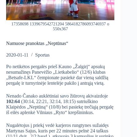
17358698 1339679542721204 5864182786093746937 o
550x367
Namuose pranoktas „Neptūnas“
2020-01-11
Sportas
Po netikėtos pergalės prieš Kauno „Žalgirį“ apsukų
nesumažinęs Panevėžio „Lietkabelio“ (12/6) klubas
„Betsafe-LKL“ čempionate pasiekė dar vieną saldžią
pergalę ir turnyrinėje lentelėje pakilo į antrąją vietą.
Nenado Čanako auklėtiniai savo žiūrovų akivaizdoje
102:64
(30:14, 22:21, 32:14, 18:15) sutriuškino
Klaipėdos „Neptūną“ (10/8) bei pasiekę trečiąją pergalę
iš eilės aplenkė Vilniaus „Ryto“ krepšininkus.
Nugalėtojus į priekį vedė karjeros rungtynes sužaidęs
Martynas Sajus, kuris per 22 minutes pelnė 24 taškus
(11/11 dvit., 2/2 baud.), atkovojo 3 kamuolius ir surinko