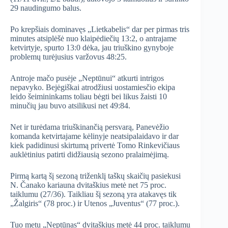
29 naudingumo balus.
Po krepšiais dominavęs „Lietkabelis“ dar per pirmas tris
minutes atsiplėšė nuo klaipėdiečių 13:2, o antrajame
ketvirtyje, spurto 13:0 dėka, jau triuškino gynyboje
problemų turėjusius varžovus 48:25.
Antroje mačo pusėje „Neptūnui“ atkurti intrigos
nepavyko. Bejėgiškai atrodžiusi uostamiesčio ekipa
leido šeimininkams toliau bėgti bei likus žaisti 10
minučių jau buvo atsilikusi net 49:84.
Net ir turėdama triuškinančią persvarą, Panevėžio
komanda ketvirtajame kėlinyje neatsipalaidavo ir dar
kiek padidinusi skirtumą privertė Tomo Rinkevičiaus
auklėtinius patirti didžiausią sezono pralaimėjimą.
Pirmą kartą šį sezoną triženklį taškų skaičių pasiekusi
N. Čanako kariauna dvitaškius metė net 75 proc.
taiklumu (27/36). Taikliau šį sezoną yra atakavęs tik
„Žalgiris“ (78 proc.) ir Utenos „Juventus“ (77 proc.).
Tuo metu „Neptūnas“ dvitaškius metė 44 proc. taiklumu