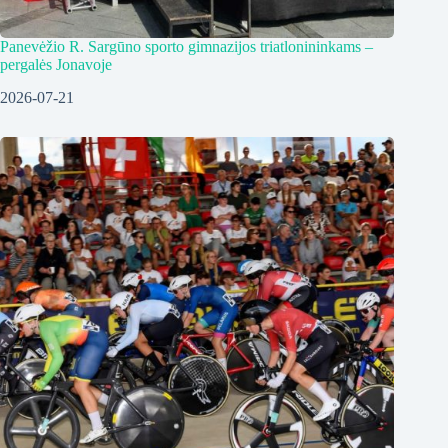
Panevėžio R. Sargūno sporto gimnazijos triatlonininkams –
pergalės Jonavoje
2026-07-21