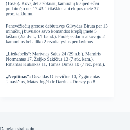
(16/36). Kovą dėl atšokusių kamuolių klaipėdiečiai
pralaimėjo net 17:43. Tritaškius abi ekipos metė 37
proc. taiklumu.
Panevėžiečių gretose debiutavęs Gilvydas Biruta per 13
minučių į buvusios savo komandos krepšį įmetė 5
taškus (2/2 dvit., 1/1 baud.). Puolėjas dar ir atkovojo 2
kamuolius bei atliko 2 rezultatyvius perdavimus.
„Lietkabelis“: Martynas Sajus 24 (29 n.b.), Margiris
Normantas 17, Željko Šakičius 13 (7 atk. kam.),
Rihardas Kuksikas 11, Tomas Dimša 10 (7 rez. perd.).
„Neptūnas“:
Osvaldas Olisevičius 10, Žygimantas
Janavičius, Matas Jogėla ir Darrinas Dorsey po 8.
Daugiau straipsnių