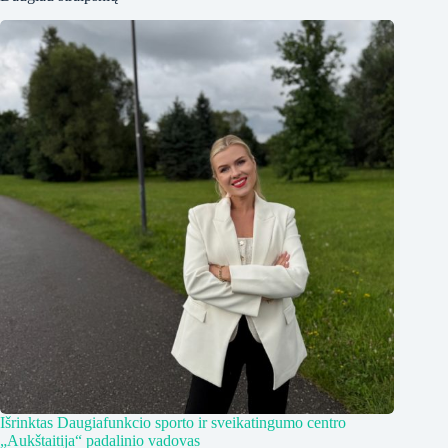
Išrinktas Daugiafunkcio sporto ir sveikatingumo centro
„Aukštaitija“ padalinio vadovas