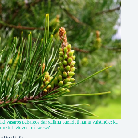
Iki vasaros pabaigos dar galima papildyti namų vaistinėlę: ką
rinkti Lietuvos miškuose?
2026-07-29