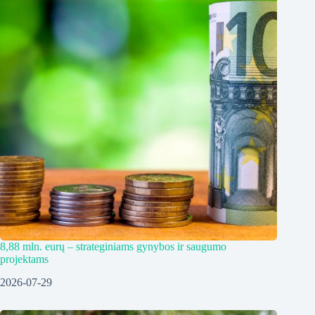
8,88 mln. eurų – strateginiams gynybos ir saugumo
projektams
2026-07-29