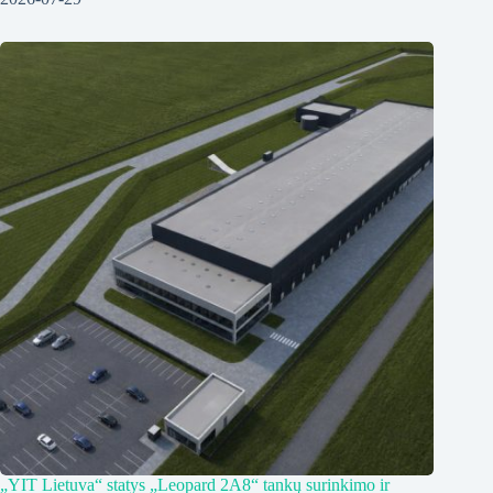
„YIT Lietuva“ statys „Leopard 2A8“ tankų surinkimo ir