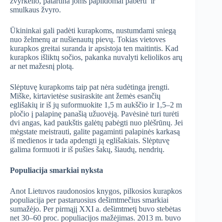
žvyrkelio, patartina joms papildomai paberti ir
smulkaus žvyro.
Ūkininkai gali padėti kurapkoms, nustumdami sniegą
nuo želmenų ar nušienautų pievų. Tokias vietoves
kurapkos greitai suranda ir apsistoja ten maitintis. Kad
kurapkos išliktų sočios, pakanka nuvalyti keliolikos arų
ar net mažesnį plotą.
Slėptuvę kurapkoms taip pat nėra sudėtinga įrengti.
Miške, kirtavietėse susiraskite ant žemės esančių
eglišakių ir iš jų suformuokite 1,5 m aukščio ir 1,5–2 m
pločio į palapinę panašią užuovėją. Pavėsinė turi turėti
dvi angas, kad paukštis galėtų pabėgti nuo plėšrūnų. Jei
mėgstate meistrauti, galite pagaminti palapinės karkasą
iš medienos ir tada apdengti ją eglišakiais. Slėptuvę
galima formuoti ir iš pušies šakų, šiaudų, nendrių.
Populiacija smarkiai nyksta
Anot Lietuvos raudonosios knygos, pilkosios kurapkos
populiacija per pastaruosius dešimtmečius smarkiai
sumažėjo. Per pirmąjį XXI a. dešimtmetį buvo stebėtas
net 30–60 proc. populiacijos mažėjimas. 2013 m. buvo