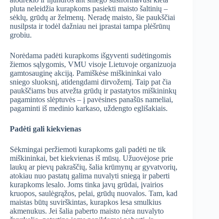
pluta neleidžia kurapkoms pasiekti maisto šaltinių –
sėklų, grūdų ar želmenų. Neradę maisto, šie paukščiai
nusilpsta ir todėl dažniau nei įprastai tampa plėšrūnų
grobiu.
Norėdama padėti kurapkoms išgyventi sudėtingomis
žiemos sąlygomis, VMU visoje Lietuvoje organizuoja
gamtosauginę akciją. Pamiškėse miškininkai valo
sniego sluoksnį, atidengdami dirvožemį. Taip pat čia
paukščiams bus atvežta grūdų ir pastatytos miškininkų
pagamintos slėptuvės – į pavėsines panašūs nameliai,
pagaminti iš medinio karkaso, uždengto eglišakiais.
Padėti gali kiekvienas
Sėkmingai peržiemoti kurapkoms gali padėti ne tik
miškininkai, bet kiekvienas iš mūsų. Užuovėjose prie
laukų ar pievų pakraščių, šalia krūmynų ar gyvatvorių,
atokiau nuo pastatų galima nuvalyti sniegą ir paberti
kurapkoms lesalo. Joms tinka javų grūdai, įvairios
kruopos, saulėgrąžos, pelai, grūdų nuovalos. Tam, kad
maistas būtų suvirškintas, kurapkos lesa smulkius
akmenukus. Jei šalia paberto maisto nėra nuvalyto