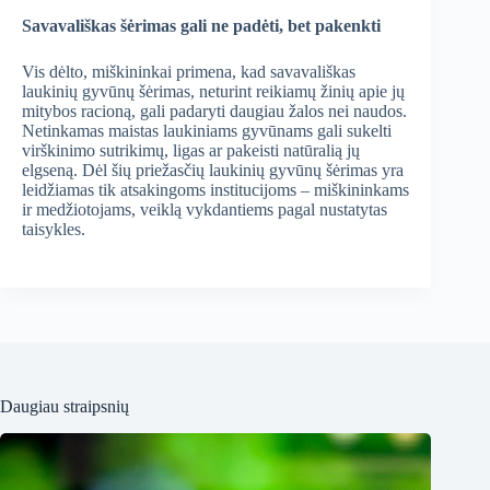
Savavališkas šėrimas gali ne padėti, bet pakenkti
Vis dėlto, miškininkai primena, kad savavališkas
laukinių gyvūnų šėrimas, neturint reikiamų žinių apie jų
mitybos racioną, gali padaryti daugiau žalos nei naudos.
Netinkamas maistas laukiniams gyvūnams gali sukelti
virškinimo sutrikimų, ligas ar pakeisti natūralią jų
elgseną. Dėl šių priežasčių laukinių gyvūnų šėrimas yra
leidžiamas tik atsakingoms institucijoms – miškininkams
ir medžiotojams, veiklą vykdantiems pagal nustatytas
taisykles.
Daugiau straipsnių