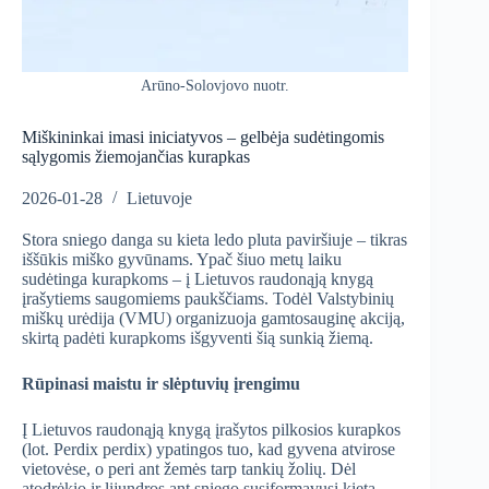
Arūno-Solovjovo nuotr.
Miškininkai imasi iniciatyvos – gelbėja sudėtingomis
sąlygomis žiemojančias kurapkas
2026-01-28
Lietuvoje
Stora sniego danga su kieta ledo pluta paviršiuje – tikras
iššūkis miško gyvūnams. Ypač šiuo metų laiku
sudėtinga kurapkoms – į Lietuvos raudonąją knygą
įrašytiems saugomiems paukščiams. Todėl Valstybinių
miškų urėdija (VMU) organizuoja gamtosauginę akciją,
skirtą padėti kurapkoms išgyventi šią sunkią žiemą.
Rūpinasi maistu ir slėptuvių įrengimu
Į Lietuvos raudonąją knygą įrašytos pilkosios kurapkos
(lot. Perdix perdix) ypatingos tuo, kad gyvena atvirose
vietovėse, o peri ant žemės tarp tankių žolių. Dėl
atodrėkio ir lijundros ant sniego susiformavusi kieta