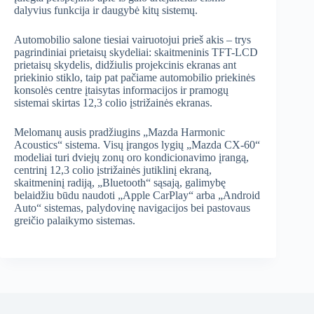
dalyvius funkcija ir daugybė kitų sistemų.
Automobilio salone tiesiai vairuotojui prieš akis – trys
pagrindiniai prietaisų skydeliai: skaitmeninis TFT-LCD
prietaisų skydelis, didžiulis projekcinis ekranas ant
priekinio stiklo, taip pat pačiame automobilio priekinės
konsolės centre įtaisytas informacijos ir pramogų
sistemai skirtas 12,3 colio įstrižainės ekranas.
Melomanų ausis pradžiugins „Mazda Harmonic
Acoustics“ sistema. Visų įrangos lygių „Mazda CX-60“
modeliai turi dviejų zonų oro kondicionavimo įrangą,
centrinį 12,3 colio įstrižainės jutiklinį ekraną,
skaitmeninį radiją, „Bluetooth“ sąsają, galimybę
belaidžiu būdu naudoti „Apple CarPlay“ arba „Android
Auto“ sistemas, palydovinę navigacijos bei pastovaus
greičio palaikymo sistemas.