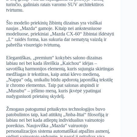
turinčio, galiniais ratais varomo SUV architektūros
tvirtumu.
Šio modelio priekinių žibintų dizainas yra visiškai
naujas „Mazda“ gamoje. Kitaip nei ankstesniuose
modeliuose, priekiniai „Mazda CX-60“ žibintai išdėstyti
„L“ raidės forma, kas sukuria dar nematytą vaizdą ir
pabrėžia visureigio tvirtumą.
Elegantiškas, „premium“ kokybės salono dizainas
labiau nei bet kada išreiškia „Kaichou“ idėjas –
savotišką harmonijos elementą, kuris sujungia skirtingas
medžiagas ir tekstūras, kaip antai klevo medieną,
„Nappa“ odą, unikaliu būdu apdorotą japonišką tekstilę
ir chromo elementus. Taip pat salonas atspindi ir
„Musubu“ – įrišimo meną, kuris įkvėpė ypatingai
nudygsniuoti prietaisų skydelį.
Žmogaus patogumui pritaikytos technologijos buvo
patobulintos taip, kad atitiktų „Jinba-Ittai“ filosofiją ir
labiau nei bet kada atlieptų individualius vairuotojo
poreikius. Naujoviška „Mazda“ vairuotojo
personalizacijos sistema automatiškai atpažins asmenį,
sėdintį vairuotojo sėdynėje, ir pagal jį pritaikys visą