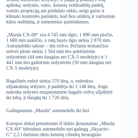
aplinką: sėdynės, vairo, šoninių veidrodėlių padėtį,
vaizdo projekciją ant priekinio stiklo, netgi garso ir
klimato kontrolės parinktis, kad šios atitiktų ir vairuotojo
kūno sudėjimą, ir asmeninius pasirinkimus.
„Mazda CX-60“ yra 4 745 mm ilgio, 1 890 mm pločio,
1 680 mm aukščio, o ratų bazės ilgis siekia 2 870 mm.
Automobilio salone – itin erdvu. Pečiams tenkančios
erdvės plotis siekia 1 504 mm ties priekinėmis
sėdynėmis (44 mm daugiau nei CX-5 modelyje) ir 1
441 mm ties galinėmis sėdynėmis (50 mm daugiau nei
CX-5 modelyje).
Bagažinės erdvė siekia 570 litrų, o, nulenkus
užpakalinių sėdynes, ji padidėja iki 1 148 litrų. Jeigu
nulenkę sėdynes nuspręstumėte bagažo erdvę užpildyti
iki lubų, ji išaugtų iki 1 726 litrų.
Galingiausias „Mazda“ automobilis iki šiol
Europos rinkai pristatomas iš tinklo įkraunamas „Mazda
CX-60“ hibridinis automobilis turi galingą „Skyactiv-
G“ 2,5 l darbinio tūrio keturių cilindrų tiesioginio