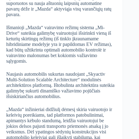
suporuotos su nauja aštuonių laipsnių automatine
pavarų dėže ir „Mazda“ aktyviąja visų varančiųjų ratų
pavara.
Išmanioji „Mazda“ vairavimo režimų sistema „Mi-
Drive“ suteikia galimybę vairuotojui išsirinkti vieną iš
keturių skirtingų režimų (iš tinklo įkraunamame
hibridiniame modelyje yra ir papildomas EV režimas),
kad būtų užtikrinta optimali automobilio kontrolė ir
vairavimo malonumas bet kokiomis važiavimo
sąlygomis.
Naujasis automobilis sukurtas naudojant „Skyactiv
Multi-Solution Scalable Architecture“ modulinės
architektūros platformą. Ištobulinta architektūra suteikia
galimybę sukurti dinamiško važiavimo pojūčiais
išsiskiriančius automobilius.
„Mazda“ inžinieriai didžiulį dėmesį skiria vairuotojo ir
keleivių poreikiams, tad platformos patobulinimai,
apimantys kėbulo standumą, leidžia vairuotojui be
jokios delsos pajusti transporto priemonės atsaką į jo
veiksmus. Dėl ypatingos sėdynių konstrukcijos visi
automobilio keleiviai gali išlaikyti stabilumą, kai