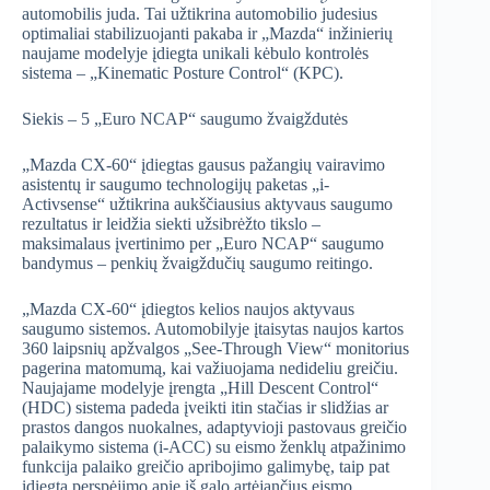
automobilis juda. Tai užtikrina automobilio judesius
optimaliai stabilizuojanti pakaba ir „Mazda“ inžinierių
naujame modelyje įdiegta unikali kėbulo kontrolės
sistema – „Kinematic Posture Control“ (KPC).
Siekis – 5 „Euro NCAP“ saugumo žvaigždutės
„Mazda CX-60“ įdiegtas gausus pažangių vairavimo
asistentų ir saugumo technologijų paketas „i-
Activsense“ užtikrina aukščiausius aktyvaus saugumo
rezultatus ir leidžia siekti užsibrėžto tikslo –
maksimalaus įvertinimo per „Euro NCAP“ saugumo
bandymus – penkių žvaigždučių saugumo reitingo.
„Mazda CX-60“ įdiegtos kelios naujos aktyvaus
saugumo sistemos. Automobilyje įtaisytas naujos kartos
360 laipsnių apžvalgos „See-Through View“ monitorius
pagerina matomumą, kai važiuojama nedideliu greičiu.
Naujajame modelyje įrengta „Hill Descent Control“
(HDC) sistema padeda įveikti itin stačias ir slidžias ar
prastos dangos nuokalnes, adaptyvioji pastovaus greičio
palaikymo sistema (i-ACC) su eismo ženklų atpažinimo
funkcija palaiko greičio apribojimo galimybę, taip pat
įdiegta perspėjimo apie iš galo artėjančius eismo