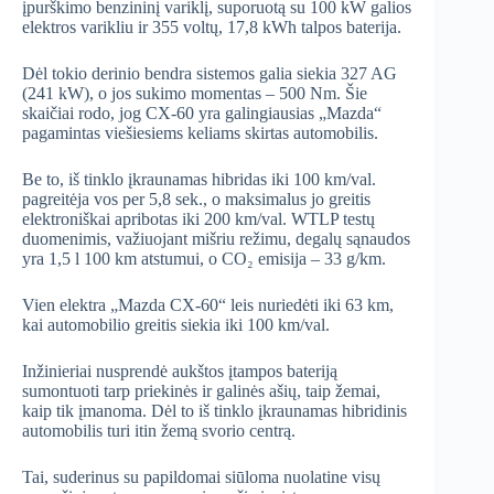
įpurškimo benzininį variklį, suporuotą su 100 kW galios
elektros varikliu ir 355 voltų, 17,8 kWh talpos baterija.
Dėl tokio derinio bendra sistemos galia siekia 327 AG
(241 kW), o jos sukimo momentas – 500 Nm. Šie
skaičiai rodo, jog CX-60 yra galingiausias „Mazda“
pagamintas viešiesiems keliams skirtas automobilis.
Be to, iš tinklo įkraunamas hibridas iki 100 km/val.
pagreitėja vos per 5,8 sek., o maksimalus jo greitis
elektroniškai apribotas iki 200 km/val. WTLP testų
duomenimis, važiuojant mišriu režimu, degalų sąnaudos
yra 1,5 l 100 km atstumui, o CO₂ emisija – 33 g/km.
Vien elektra „Mazda CX-60“ leis nuriedėti iki 63 km,
kai automobilio greitis siekia iki 100 km/val.
Inžinieriai nusprendė aukštos įtampos bateriją
sumontuoti tarp priekinės ir galinės ašių, taip žemai,
kaip tik įmanoma. Dėl to iš tinklo įkraunamas hibridinis
automobilis turi itin žemą svorio centrą.
Tai, suderinus su papildomai siūloma nuolatine visų