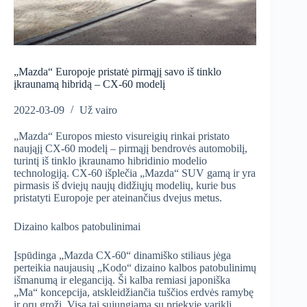
„Mazda“ Europoje pristatė pirmąjį savo iš tinklo
įkraunamą hibridą – CX-60 modelį
2022-03-09
Už vairo
„Mazda“ Europos miesto visureigių rinkai pristato
naująjį CX-60 modelį – pirmąjį bendrovės automobilį,
turintį iš tinklo įkraunamo hibridinio modelio
technologiją. CX-60 išplečia „Mazda“ SUV gamą ir yra
pirmasis iš dviejų naujų didžiųjų modelių, kurie bus
pristatyti Europoje per ateinančius dvejus metus.
Dizaino kalbos patobulinimai
Įspūdinga „Mazda CX-60“ dinamiško stiliaus jėga
perteikia naujausių „Kodo“ dizaino kalbos patobulinimų
išmanumą ir eleganciją. Ši kalba remiasi japoniška
„Ma“ koncepcija, atskleidžiančia tuščios erdvės ramybę
ir orų grožį. Visa tai sujungiama su priekyje variklį