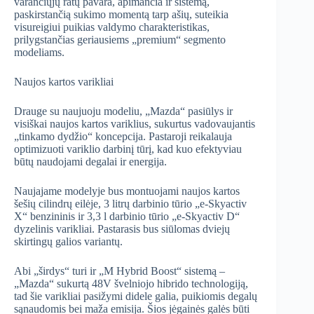
varančiųjų ratų pavara, apimančia ir sistemą,
paskirstančią sukimo momentą tarp ašių, suteikia
visureigiui puikias valdymo charakteristikas,
prilygstančias geriausiems „premium“ segmento
modeliams.
Naujos kartos varikliai
Drauge su naujuoju modeliu, „Mazda“ pasiūlys ir
visiškai naujos kartos variklius, sukurtus vadovaujantis
„tinkamo dydžio“ koncepcija. Pastaroji reikalauja
optimizuoti variklio darbinį tūrį, kad kuo efektyviau
būtų naudojami degalai ir energija.
Naujajame modelyje bus montuojami naujos kartos
šešių cilindrų eilėje, 3 litrų darbinio tūrio „e-Skyactiv
X“ benzininis ir 3,3 l darbinio tūrio „e-Skyactiv D“
dyzelinis varikliai. Pastarasis bus siūlomas dviejų
skirtingų galios variantų.
Abi „širdys“ turi ir „M Hybrid Boost“ sistemą –
„Mazda“ sukurtą 48V švelniojo hibrido technologiją,
tad šie varikliai pasižymi didele galia, puikiomis degalų
sąnaudomis bei maža emisija. Šios jėgainės galės būti