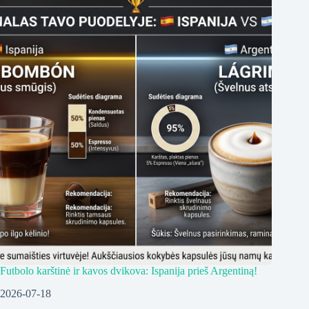
Futbolo karštinė ir kavos dvikova: Ispanija prieš Argentiną!
2026-07-18