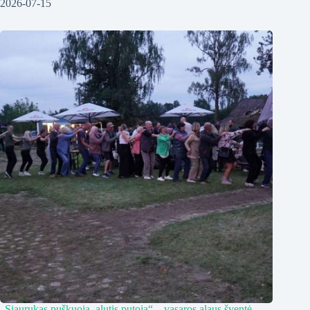
2026-07-15
„Siaurukas puškuoja, alutis putoja“ – vasaros alaus šventė