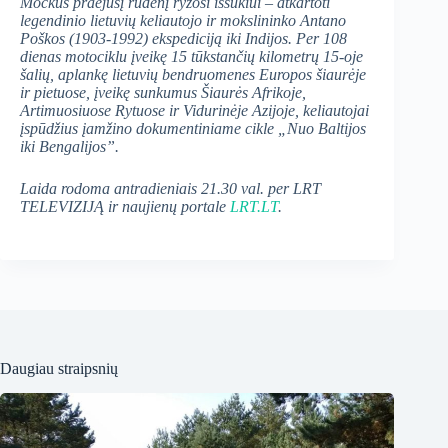
Mockus praėjusį rudenį ryžosi iššūkiui – atkartoti
legendinio lietuvių
keliautojo ir mokslininko Antano
Poškos (
1903-1992) ekspediciją iki Indijos. Per
108
dienas motociklu įveikę 15 tūkstančių kilometrų 15-oje
šalių, aplankę lietuvių bendruomenes Europos šiaurėje
ir pietuose, įveikę sunkumus Šiaurės Afrikoje,
Artimuosiuose Rytuose ir Vidurinėje Azijoje, keliautojai
įspūdžius įamžino dokumentiniame cikle „Nuo Baltijos
iki Bengalijos”.
Laida rodoma antradieniais
21.30 val. per LRT
TELEVIZIJĄ ir naujienų portale
LRT.LT
.
Daugiau straipsnių