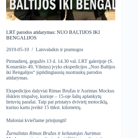
LRT parodos atidarymas: NUO BALTIJOS IKI
BENGALIJOS
2019-05-10
Laisvalaikis ir pramogos
Pirmadienį, gegužės 13 d. 14.30 val. LRT galerijoje (S.
Konarskio 49, Vilnius) įvyks ekspedicijos „Nuo Baltijos
iki Bengalijos“ įspūdingiausių nuotraukų parodos
atidarymas.
Ekspedicijos dalyviai Rimas Bružas ir Aurimas Mockus
išskleis trispalvę, kurioje – 15-oje šalių aplankytų
lietuvių parašai. Taip pat pristatys dvivietį motociklą,
kuriuo kartu įveikė 15 tūkst. kilometrų.
Maloniai kviečiame prisijungti!
Žurnalistas Rimas Bružas ir keliautojas Aurimas