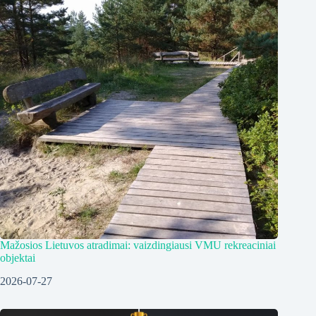
Mažosios Lietuvos atradimai: vaizdingiausi VMU rekreaciniai
objektai
2026-07-27