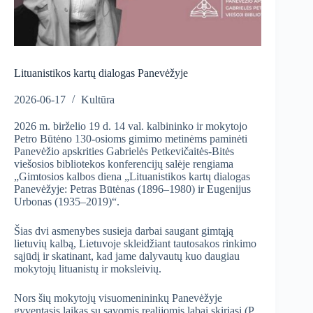
Lituanistikos kartų dialogas Panevėžyje
2026-06-17
Kultūra
2026 m. birželio 19 d. 14 val. kalbininko ir mokytojo
Petro Būtėno 130-osioms gimimo metinėms paminėti
Panevėžio apskrities Gabrielės Petkevičaitės-Bitės
viešosios bibliotekos konferencijų salėje rengiama
„Gimtosios kalbos diena „Lituanistikos kartų dialogas
Panevėžyje: Petras Būtėnas (1896–1980) ir Eugenijus
Urbonas (1935–2019)“.
Šias dvi asmenybes susieja darbai saugant gimtąją
lietuvių kalbą, Lietuvoje skleidžiant tautosakos rinkimo
sąjūdį ir skatinant, kad jame dalyvautų kuo daugiau
mokytojų lituanistų ir moksleivių.
Nors šių mokytojų visuomenininkų Panevėžyje
gyventasis laikas su savomis realijomis labai skiriasi (P.