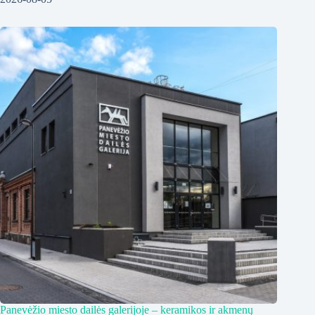
Panevėžio miesto dailės galerijoje – keramikos ir akmenų