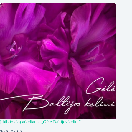
Į biblioteką atkeliauja „Gėlė Baltijos keliui”
2026-08-05