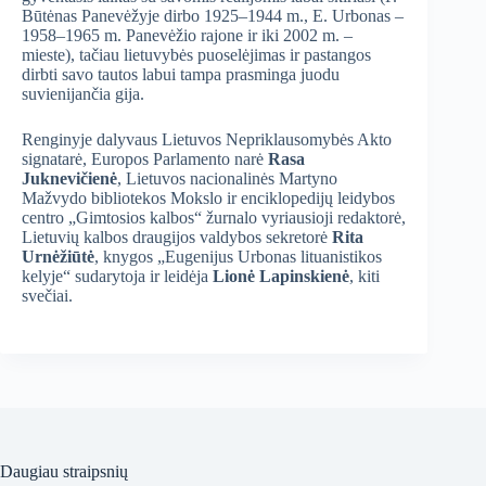
Būtėnas Panevėžyje dirbo 1925–1944 m., E. Urbonas –
1958–1965 m. Panevėžio rajone ir iki 2002 m. –
mieste), tačiau lietuvybės puoselėjimas ir pastangos
dirbti savo tautos labui tampa prasminga juodu
suvienijančia gija.
Renginyje dalyvaus Lietuvos Nepriklausomybės Akto
signatarė, Europos Parlamento narė
Rasa
Juknevičienė
, Lietuvos nacionalinės Martyno
Mažvydo bibliotekos Mokslo ir enciklopedijų leidybos
centro „Gimtosios kalbos“ žurnalo vyriausioji redaktorė,
Lietuvių kalbos draugijos valdybos sekretorė
Rita
Urnėžiūtė
, knygos „Eugenijus Urbonas lituanistikos
kelyje“ sudarytoja ir leidėja
Lionė Lapinskienė
, kiti
svečiai.
Daugiau straipsnių