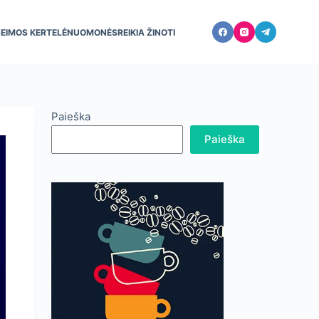
ŠEIMOS KERTELĖ
NUOMONĖS
REIKIA ŽINOTI
Paieška
Paieška