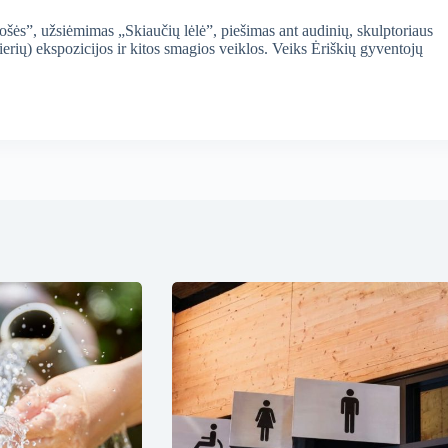
ės”, užsiėmimas „Skiaučių lėlė”, piešimas ant audinių, skulptoriaus
rių) ekspozicijos ir kitos smagios veiklos. Veiks Ėriškių gyventojų