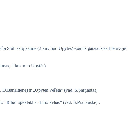
čia Stultiškių kaime (2 km. nuo Upytės) esantis garsiausias Lietuvoje
aimas, 2 km. nuo Upytės).
. D.Banaitienė) ir „Upytės Vešeta” (vad. S.Sargautas)
o „Riba” spektaklis „Lino kelias” (vad. S.Pranauskė) .