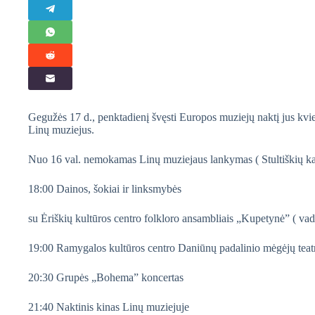
Gegužės 17 d., penktadienį švęsti Europos muziejų naktį jus kvie
Linų muziejus.
Nuo 16 val. nemokamas Linų muziejaus lankymas ( Stultiškių k
18:00 Dainos, šokiai ir linksmybės
su Ėriškių kultūros centro folkloro ansambliais „Kupetynė” ( vad
19:00 Ramygalos kultūros centro Daniūnų padalinio mėgėjų teatr
20:30 Grupės „Bohema” koncertas
21:40 Naktinis kinas Linų muziejuje