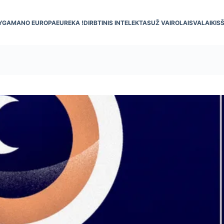
YGA
MANO EUROPA
EUREKA !
DIRBTINIS INTELEKTAS
UŽ VAIRO
LAISVALAIKIS