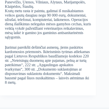
Panevėžio, Utenos, Vilniaus, Alytaus, Marijampolės,
Klaipėdos, Šiaulių.
Kratų metu rasta ir paimta, galimai iš nusikalstamos
veikos gautų daugiau negu 90 000 eurų, dokumentai,
užrašai, telefonai, kompiuteriai, laikmenos. Operacijos
dieną išaiškintas nelegalus mėsos gamybos cechas, kuris
veiklą vykdė pažeidžiant veterinarijos reikalavimus,
mėsą laikė ir gamino jos gaminius antisanitarinėmis
sąlygomis.
Įtarimai pareikšti dešimčiai asmenų, jiems paskirtos
kardomosios priemonės. Ikiteisminis tyrimas atliekamas
pagal Lietuvos Respublikos baudžiamojo kodekso 220
str. „Neteisingų duomenų apie pajamas, pelną ar turtą
pateikimas“, 222 str. „Apgaulingas apskaitos
tvarkymas“, 300 str. „Dokumento suklastojimas ar
disponavimas suklastotu dokumentu“. Maksimali
bausmė pagal šiuos nusikaltimus – laisvės atėmimas iki
8 metų.