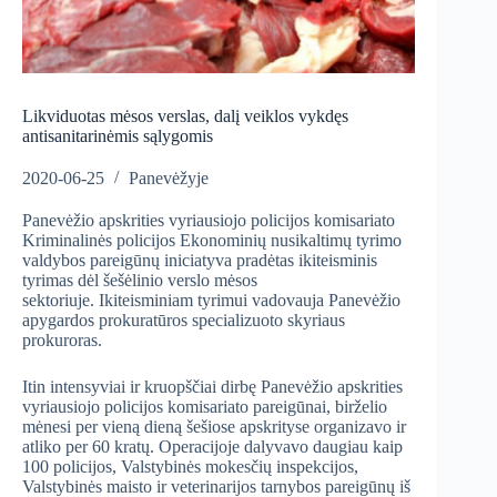
Likviduotas mėsos verslas, dalį veiklos vykdęs
antisanitarinėmis sąlygomis
2020-06-25
Panevėžyje
Panevėžio apskrities vyriausiojo policijos komisariato
Kriminalinės policijos Ekonominių nusikaltimų tyrimo
valdybos pareigūnų iniciatyva pradėtas ikiteisminis
tyrimas dėl šešėlinio verslo mėsos
sektoriuje. Ikiteisminiam tyrimui vadovauja Panevėžio
apygardos prokuratūros specializuoto skyriaus
prokuroras.
Itin intensyviai ir kruopščiai dirbę Panevėžio apskrities
vyriausiojo policijos komisariato pareigūnai, birželio
mėnesi per vieną dieną šešiose apskrityse organizavo ir
atliko per 60 kratų. Operacijoje dalyvavo daugiau kaip
100 policijos, Valstybinės mokesčių inspekcijos,
Valstybinės maisto ir veterinarijos tarnybos pareigūnų iš