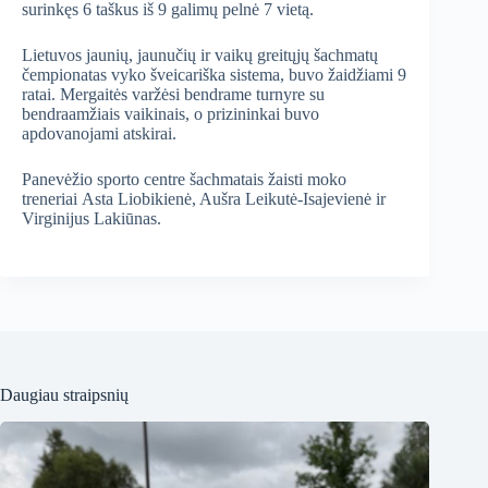
surinkęs 6 taškus iš 9 galimų pelnė 7 vietą.
Lietuvos jaunių, jaunučių ir vaikų greitųjų šachmatų
čempionatas vyko šveicariška sistema, buvo žaidžiami 9
ratai. Mergaitės varžėsi bendrame turnyre su
bendraamžiais vaikinais, o prizininkai buvo
apdovanojami atskirai.
Panevėžio sporto centre šachmatais žaisti moko
treneriai Asta Liobikienė, Aušra Leikutė-Isajevienė ir
Virginijus Lakiūnas.
Daugiau straipsnių