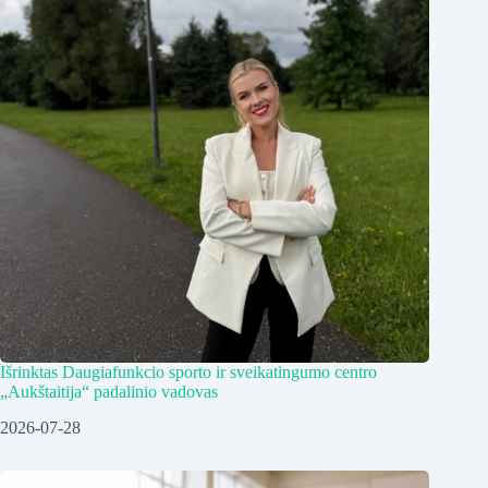
Išrinktas Daugiafunkcio sporto ir sveikatingumo centro
„Aukštaitija“ padalinio vadovas
2026-07-28