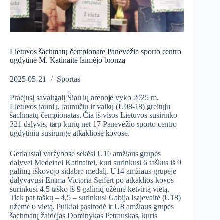
Lietuvos šachmatų čempionate Panevėžio sporto centro
ugdytinė M. Katinaitė laimėjo bronzą
2025-05-21
Sportas
Praėjusį savaitgalį Šiaulių arenoje vyko 2025 m.
Lietuvos jaunių, jaunučių ir vaikų (U08-18) greitųjų
šachmatų čempionatas. Čia iš visos Lietuvos susirinko
321 dalyvis, tarp kurių net 17 Panevėžio sporto centro
ugdytinių susirungė atkakliose kovose.
Geriausiai varžybose sekėsi U10 amžiaus grupės
dalyvei Medeinei Katinaitei, kuri surinkusi 6 taškus iš 9
galimų iškovojo sidabro medalį. U14 amžiaus grupėje
dalyvavusi Emma Victoria Seifert po atkaklios kovos
surinkusi 4,5 taško iš 9 galimų užėmė ketvirtą vietą.
Tiek pat taškų – 4,5 – surinkusi Gabija Isajevaitė (U18)
užėmė 6 vietą. Puikiai pasirodė ir U8 amžiaus grupės
šachmatų žaidėjas Dominykas Petrauskas, kuris