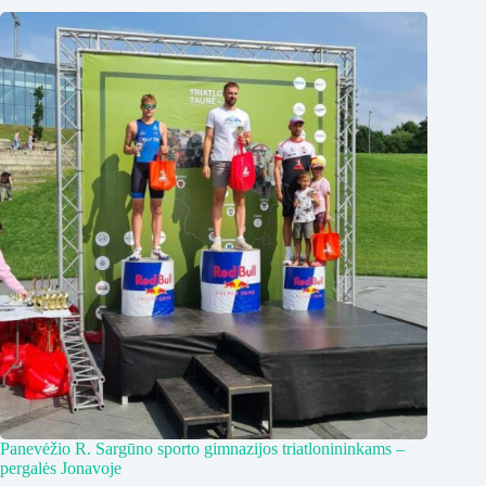
Panevėžio R. Sargūno sporto gimnazijos triatlonininkams –
pergalės Jonavoje