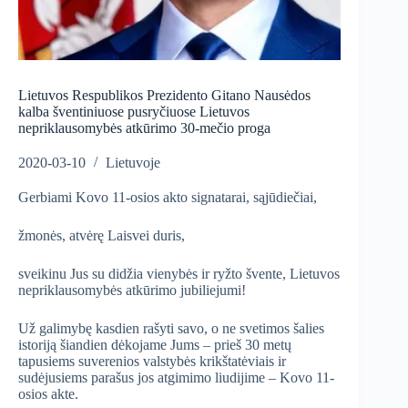
Lietuvos Respublikos Prezidento Gitano Nausėdos
kalba šventiniuose pusryčiuose Lietuvos
nepriklausomybės atkūrimo 30-mečio proga
2020-03-10
Lietuvoje
Gerbiami Kovo 11-osios akto signatarai, sąjūdiečiai,
žmonės, atvėrę Laisvei duris,
sveikinu Jus su didžia vienybės ir ryžto švente, Lietuvos
nepriklausomybės atkūrimo jubiliejumi!
Už galimybę kasdien rašyti savo, o ne svetimos šalies
istoriją šiandien dėkojame Jums – prieš 30 metų
tapusiems suverenios valstybės krikštatėviais ir
sudėjusiems parašus jos atgimimo liudijime – Kovo 11-
osios akte.