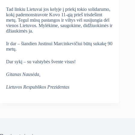
Tad linkiu Lietuvai jos kelyje į priekį tokio solidarumo,
kokį pademonstravote Kovo 11-ąją prieš trisdešimt
metų. Tegul mūsų pastangos ir viltys vėl susijungia dėl
vienos Lietuvos. Mylėkime, saugokime, didžiuokimės ir
džiaukimės ja.
Ir dar – šiandien Justinui Marcinkevičiui būtų sukakę 90
metų.
Dar sykį – su valstybės švente visus!
Gitanas Nausėda,
Lietuvos Respublikos Prezidentas