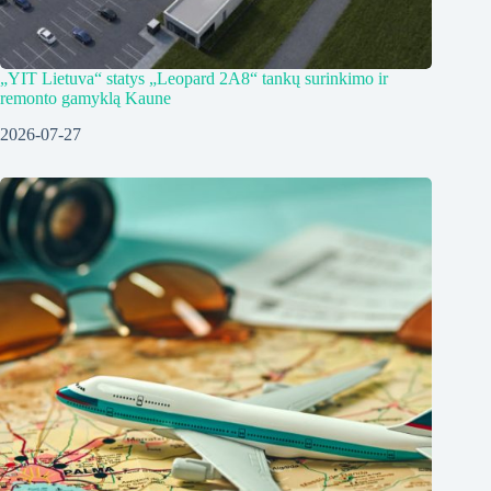
„YIT Lietuva“ statys „Leopard 2A8“ tankų surinkimo ir
remonto gamyklą Kaune
2026-07-27