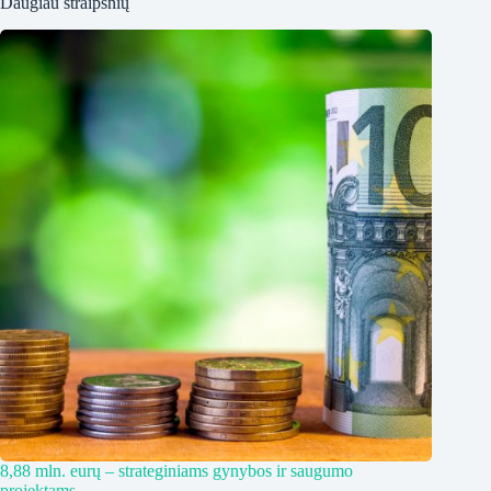
Daugiau straipsnių
8,88 mln. eurų – strateginiams gynybos ir saugumo
projektams