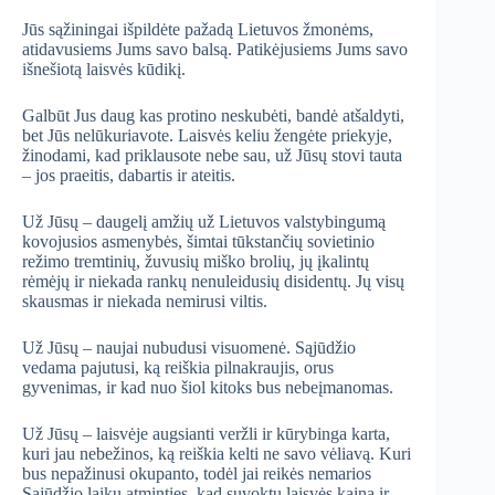
Jūs sąžiningai išpildėte pažadą Lietuvos žmonėms,
atidavusiems Jums savo balsą. Patikėjusiems Jums savo
išnešiotą laisvės kūdikį.
Galbūt Jus daug kas protino neskubėti, bandė atšaldyti,
bet Jūs nelūkuriavote. Laisvės keliu žengėte priekyje,
žinodami, kad priklausote nebe sau, už Jūsų stovi tauta
– jos praeitis, dabartis ir ateitis.
Už Jūsų – daugelį amžių už Lietuvos valstybingumą
kovojusios asmenybės, šimtai tūkstančių sovietinio
režimo tremtinių, žuvusių miško brolių, jų įkalintų
rėmėjų ir niekada rankų nenuleidusių disidentų. Jų visų
skausmas ir niekada nemirusi viltis.
Už Jūsų – naujai nubudusi visuomenė. Sąjūdžio
vedama pajutusi, ką reiškia pilnakraujis, orus
gyvenimas, ir kad nuo šiol kitoks bus nebeįmanomas.
Už Jūsų – laisvėje augsianti veržli ir kūrybinga karta,
kuri jau nebežinos, ką reiškia kelti ne savo vėliavą. Kuri
bus nepažinusi okupanto, todėl jai reikės nemarios
Sąjūdžio laikų atminties, kad suvoktų laisvės kainą ir