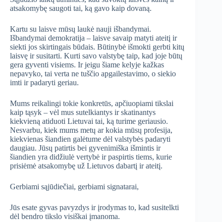
atsakomybę saugoti tai, ką gavo kaip dovaną.
Kartu su laisve mūsų laukė nauji išbandymai.
Išbandymai demokratija – laisve savaip matyti ateitį ir
siekti jos skirtingais būdais. Būtinybė išmokti gerbti kitų
laisvę ir susitarti. Kurti savo valstybę taip, kad joje būtų
gera gyventi visiems. Ir jeigu šiame kelyje kažkas
nepavyko, tai verta ne tuščio apgailestavimo, o siekio
imti ir padaryti geriau.
Mums reikalingi tokie konkretūs, apčiuopiami tikslai
kaip tąsyk – vėl mus sutelkiantys ir skatinantys
kiekvieną atiduoti Lietuvai tai, ką turime geriausio.
Nesvarbu, kiek mums metų ar kokia mūsų profesija,
kiekvienas šiandien galėtume dėl valstybės padaryti
daugiau. Jūsų patirtis bei gyvenimiška išmintis ir
šiandien yra didžiulė vertybė ir paspirtis tiems, kurie
prisiėmė atsakomybę už Lietuvos dabartį ir ateitį.
Gerbiami sąjūdiečiai, gerbiami signatarai,
Jūs esate gyvas pavyzdys ir įrodymas to, kad susitelkti
dėl bendro tikslo visiškai įmanoma.