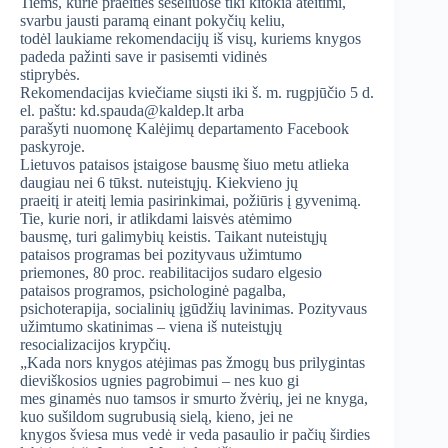
Tiems, kurie praeities šešėliuose tiki kitokia ateitimi,
svarbu jausti paramą einant pokyčių keliu,
todėl laukiame rekomendacijų iš visų, kuriems knygos
padeda pažinti save ir pasisemti vidinės
stiprybės.
Rekomendacijas kviečiame siųsti iki š. m. rugpjūčio 5 d.
el. paštu: kd.spauda@kaldep.lt arba
parašyti nuomonę Kalėjimų departamento Facebook
paskyroje.
Lietuvos pataisos įstaigose bausmę šiuo metu atlieka
daugiau nei 6 tūkst. nuteistųjų. Kiekvieno jų
praeitį ir ateitį lemia pasirinkimai, požiūris į gyvenimą.
Tie, kurie nori, ir atlikdami laisvės atėmimo
bausmę, turi galimybių keistis. Taikant nuteistųjų
pataisos programas bei pozityvaus užimtumo
priemones, 80 proc. reabilitacijos sudaro elgesio
pataisos programos, psichologinė pagalba,
psichoterapija, socialinių įgūdžių lavinimas. Pozityvaus
užimtumo skatinimas – viena iš nuteistųjų
resocializacijos krypčių.
„Kada nors knygos atėjimas pas žmogų bus prilygintas
dieviškosios ugnies pagrobimui – nes kuo gi
mes ginamės nuo tamsos ir smurto žvėrių, jei ne knyga,
kuo sušildom sugrubusią sielą, kieno, jei ne
knygos šviesa mus vedė ir veda pasaulio ir pačių širdies