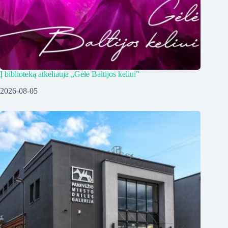
Į biblioteką atkeliauja „Gėlė Baltijos keliui”
2026-08-05