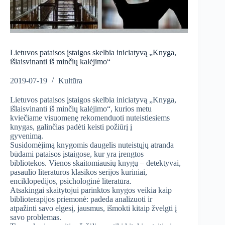
Lietuvos pataisos įstaigos skelbia iniciatyvą „Knyga,
išlaisvinanti iš minčių kalėjimo“
2019-07-19
Kultūra
Lietuvos pataisos įstaigos skelbia iniciatyvą „Knyga,
išlaisvinanti iš minčių kalėjimo“, kurios metu
kviečiame visuomenę rekomenduoti nuteistiesiems
knygas, galinčias padėti keisti požiūrį į
gyvenimą.
Susidomėjimą knygomis daugelis nuteistųjų atranda
būdami pataisos įstaigose, kur yra įrengtos
bibliotekos. Vienos skaitomiausių knygų – detektyvai,
pasaulio literatūros klasikos serijos kūriniai,
enciklopedijos, psichologinė literatūra.
Atsakingai skaitytojui parinktos knygos veikia kaip
biblioterapijos priemonė: padeda analizuoti ir
atpažinti savo elgesį, jausmus, išmokti kitaip žvelgti į
savo problemas.