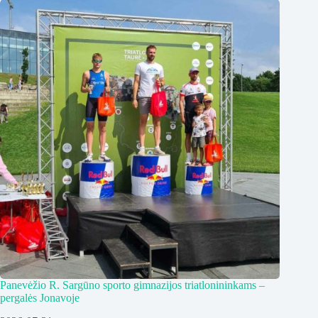
Panevėžio R. Sargūno sporto gimnazijos triatlonininkams –
pergalės Jonavoje