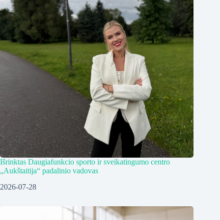
Išrinktas Daugiafunkcio sporto ir sveikatingumo centro
„Aukštaitija“ padalinio vadovas
2026-07-28