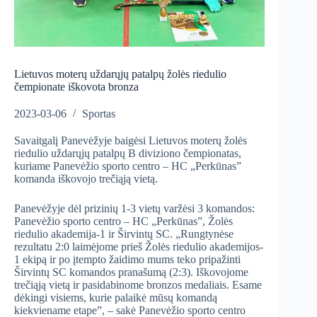
Lietuvos moterų uždarųjų patalpų žolės riedulio
čempionate iškovota bronza
2023-03-06
Sportas
Savaitgalį Panevėžyje baigėsi Lietuvos moterų žolės
riedulio uždarųjų patalpų B diviziono čempionatas,
kuriame Panevėžio sporto centro – HC „Perkūnas”
komanda iškovojo trečiąją vietą.
Panevėžyje dėl prizinių 1-3 vietų varžėsi 3 komandos:
Panevėžio sporto centro – HC „Perkūnas”, Žolės
riedulio akademija-1 ir Širvintų SC. „Rungtynėse
rezultatu 2:0 laimėjome prieš Žolės riedulio akademijos-
1 ekipą ir po įtempto žaidimo mums teko pripažinti
Širvintų SC komandos pranašumą (2:3). Iškovojome
trečiąją vietą ir pasidabinome bronzos medaliais. Esame
dėkingi visiems, kurie palaikė mūsų komandą
kiekviename etape”, – sakė Panevėžio sporto centro