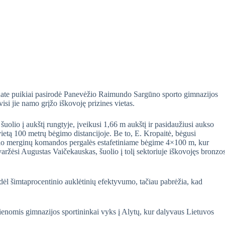
nate puikiai pasirodė Panevėžio Raimundo Sargūno sporto gimnazijos
visi jie namo grįžo iškovoję prizines vietas.
uolio į aukštį rungtyje, įveikusi 1,66 m aukštį ir pasidaužiusi aukso
 vietą 100 metrų bėgimo distancijoje. Be to, E. Kropaitė, bėgusi
vėžio merginų komandos pergalės estafetiniame bėgime 4×100 m, kur
aržėsi Augustas Vaičekauskas, šuolio į tolį sektoriuje iškovojęs bronzo
ėl šimtaprocentinio auklėtinių efektyvumo, tačiau pabrėžia, kad
dienomis gimnazijos sportininkai vyks į Alytų, kur dalyvaus Lietuvos