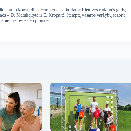
alių jaunių komandinis čempionatas, kuriame Lietuvos rinktinės garbę
ės – D. Matukaitytė ir E. Kropaitė. Įtemptą vasaros varžybų sezoną
čiame Lietuvos čempionate.