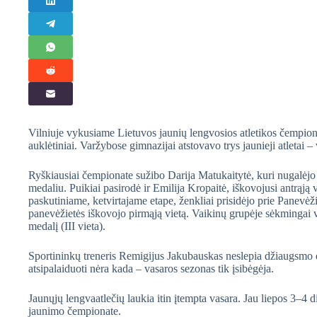
Vilniuje vykusiame Lietuvos jaunių lengvosios atletikos čempio
auklėtiniai. Varžybose gimnazijai atstovavo trys jaunieji atletai – 
Ryškiausiai čempionate sužibo Darija Matukaitytė, kuri nugalėjo š
medaliu. Puikiai pasirodė ir Emilija Kropaitė, iškovojusi antrąją
paskutiniame, ketvirtajame etape, ženkliai prisidėjo prie Pane
panevėžietės iškovojo pirmąją vietą. Vaikinų grupėje sėkmingai v
medalį (III vieta).
Sportininkų treneris Remigijus Jakubauskas neslepia džiaugsmo d
atsipalaiduoti nėra kada – vasaros sezonas tik įsibėgėja.
Jaunųjų lengvaatlečių laukia itin įtempta vasara. Jau liepos 3–4 
jaunimo čempionate.