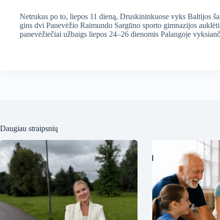
Netrukus po to, liepos 11 dieną, Druskininkuose vyks Baltijos š
gins dvi Panevėžio Raimundo Sargūno sporto gimnazijos auklėtin
panevėžiečiai užbaigs liepos 24–26 dienomis Palangoje vyksian
Daugiau straipsnių