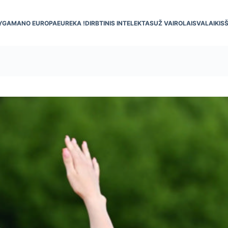
YGA
MANO EUROPA
EUREKA !
DIRBTINIS INTELEKTAS
UŽ VAIRO
LAISVALAIKIS