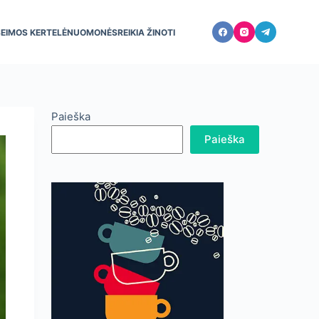
ŠEIMOS KERTELĖ
NUOMONĖS
REIKIA ŽINOTI
Paieška
Paieška