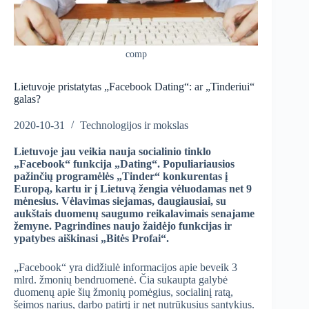
comp
Lietuvoje pristatytas „Facebook Dating“: ar „Tinderiui“
galas?
2020-10-31
Technologijos ir mokslas
Lietuvoje jau veikia nauja socialinio tinklo
„Facebook“ funkcija „Dating“. Populiariausios
pažinčių programėlės „Tinder“ konkurentas į
Europą, kartu ir į Lietuv
ą
žengia vėluodamas net
9
mėnesius. Vėlavimas siejamas, daugiausiai, su
aukštais duomenų saugumo reikalavimais senajame
žemyne. Pagrindines naujo žaidėjo funkcijas ir
ypatybes aiškinasi „Bitės Profai“.
„Facebook“ yra didžiulė informacijos apie beveik 3
mlrd. žmonių bendruomenė. Čia sukaupta galybė
duomenų apie šių žmonių pomėgius, socialinį ratą,
šeimos narius, darbo patirtį ir net nutrūkusius santykius.