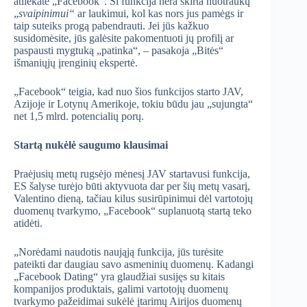
atliekate „Facebook“. Ši funkcija nėra skirta nuotraukų
„
svaipinimui“
ar laukimui, kol kas nors jus pamėgs ir
taip suteiks progą pabendrauti. Jei jūs kažkuo
susidomėsite, jūs galėsite pakomentuoti jų profilį ar
paspausti mygtuką „patinka“, – pasakoja „Bitės“
išmaniųjų įrenginių ekspertė.
„Facebook“ teigia, kad nuo šios funkcijos starto JAV,
Azijoje ir Lotynų Amerikoje, tokiu būdu jau „sujungta“
net 1,5 mlrd. potencialių porų.
Startą nukėlė saugumo klausimai
Praėjusių metų rugsėjo mėnesį JAV startavusi funkcija,
ES šalyse turėjo būti aktyvuota dar per šių metų vasarį,
Valentino dieną, tačiau kilus susirūpinimui dėl vartotojų
duomenų tvarkymo, „Facebook“ suplanuotą startą teko
atidėti.
„Norėdami naudotis naująją funkcija, jūs turėsite
pateikti dar daugiau savo asmeninių duomenų. Kadangi
„Facebook Dating“ yra glaudžiai susijęs su kitais
kompanijos produktais, galimi vartotojų duomenų
tvarkymo pažeidimai sukėlė įtarimų Airijos duomenų