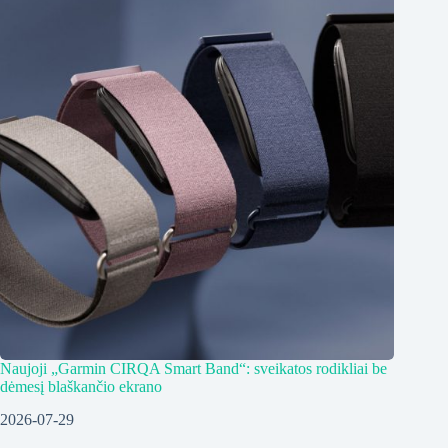
Naujoji „Garmin CIRQA Smart Band“: sveikatos rodikliai be
dėmesį blaškančio ekrano
2026-07-29