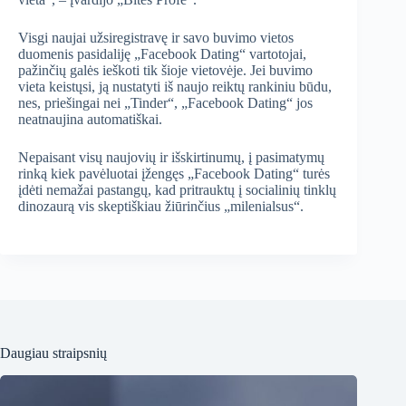
Visgi naujai užsiregistravę ir savo buvimo vietos
duomenis pasidaliję „Facebook Dating“ vartotojai,
pažinčių galės ieškoti tik šioje vietovėje. Jei buvimo
vieta keistųsi, ją nustatyti iš naujo reiktų rankiniu būdu,
nes, priešingai nei „Tinder“, „Facebook Dating“ jos
neatnaujina automatiškai.
Nepaisant visų naujovių ir išskirtinumų, į pasimatymų
rinką kiek pavėluotai įžengęs „Facebook Dating“ turės
įdėti nemažai pastangų, kad pritrauktų į socialinių tinklų
dinozaurą vis skeptiškiau žiūrinčius „milenialsus“.
Daugiau straipsnių