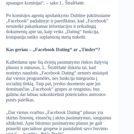
apsaugos komisijai“, – sako L. Štrafėlaitė.
Po komisijos agentų apsilankymo Dubline įsikūrusiame
„Facebook“ padalinyje ir pareiškimo, kad „Facebook“
nesuteikė pakankamai informacijos ir reikalingų
dokumentų apie tai, kaip veiks „Dating“ funkcija,
kompanija sutiko suplanuotą startą nukelti.
Kas geriau – „Facebook Dating“ ar „Tinder“?
Kalbėdama apie šių dviejų pasimatymo rinkos dalyvių
pliusus ir minusus, L. Štrafėlaitė išskiria tai, kad
norintys naudotis „Facebook Dating“ neturės atsisiųsti
dar vienos programėlės, nes funkcija integruota į
socialinį tinklą. Taip pat, įvedus duomenis apie jus
dominančias „Facebook“ grupes ar renginius, bus
galima dar labiau sukonkretinti potencialios antrosios
pusės paieškas.
„Dar vienas svarbus „Facebook Dating“ pliusas yra
skirtas žmonių, einančių į aklus pasimatymus, saugumui
užtikrinti. Apie būsimus pasimatymo planus jie gali
pranešti specialiose grupėse ir pasidalinti savo buvimo
vieta“, – įvardijo „Bitės Profė“.