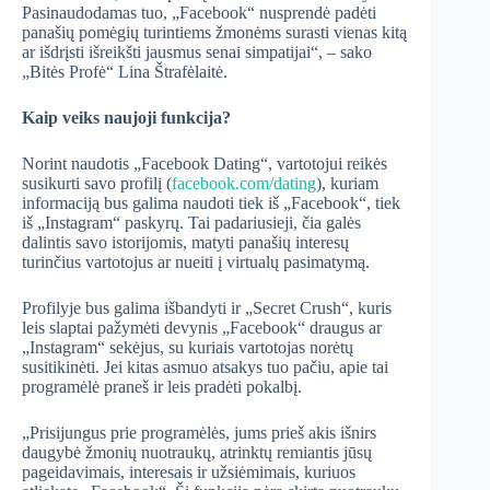
Pasinaudodamas tuo, „Facebook“ nusprendė padėti
panašių pomėgių turintiems žmonėms surasti vienas kitą
ar išdrįsti išreikšti jausmus senai simpatijai“, – sako
„Bitės Profė“ Lina Štrafėlaitė.
Kaip veiks naujoji funkcija?
Norint naudotis „Facebook Dating“, vartotojui reikės
susikurti savo profilį (
facebook.com/dating
), kuriam
informaciją bus galima naudoti tiek iš „Facebook“, tiek
iš „Instagram“ paskyrų. Tai padariusieji, čia galės
dalintis savo istorijomis, matyti panašių interesų
turinčius vartotojus ar nueiti į virtualų pasimatymą.
Profilyje bus galima išbandyti ir „Secret Crush“, kuris
leis slaptai pažymėti devynis „Facebook“ draugus ar
„Instagram“ sekėjus, su kuriais vartotojas norėtų
susitikinėti. Jei kitas asmuo atsakys tuo pačiu, apie tai
programėlė praneš ir leis pradėti pokalbį.
„Prisijungus prie programėlės, jums prieš akis išnirs
daugybė žmonių nuotraukų, atrinktų remiantis jūsų
pageidavimais, interesais ir užsiėmimais, kuriuos