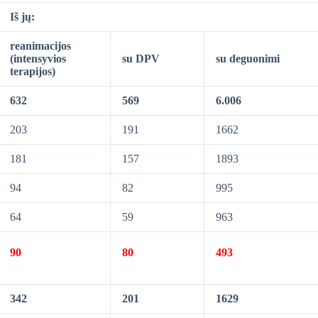
Iš jų:
reanimacijos
(intensyvios
su DPV
su deguonimi
terapijos)
632
569
6.006
203
191
1662
181
157
1893
94
82
995
64
59
963
90
80
493
342
201
1629