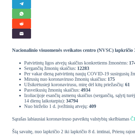
Nacionalinio visuomenės sveikatos centro (NVSC) lapkričio
Patvirtintų ligos atvejų skaičius konkretiems žmonėms:
17
Sergančių žmonių skaičius:
12283
Per vakar dieną patvirtintų naujų COVID-19 susirgusių ž
Mirusių nuo koronaviruso žmonių skaičius:
175
Užsikrėtusieji koronavirusu, mirę dėl kitų priežasčių:
61
Pasveikusių žmonių skaičius:
4934
Izoliacijoje esančių asmenų skaičius (sergančių, sąlytį turė
14 dienų laikotarpiu):
34794
Nuo birželio 1 d. įvežtinių atvejų:
409
Sąrašas labiausiai koronaviruso paveiktų valstybių skelbiamas
Č
Šią savaitę, nuo lapkričio 2 iki lapkričio 8 d. imtinai, Prienų raj