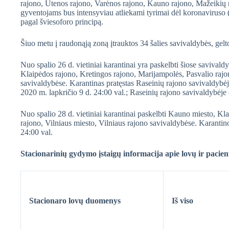
rajono, Utenos rajono, Varėnos rajono, Kauno rajono, Mažeikių 
gyventojams bus intensyviau atliekami tyrimai dėl koronaviruso
pagal šviesoforo principą.
Šiuo metu į raudonąją zoną įtrauktos 34 šalies savivaldybės, gelto
Nuo spalio 26 d. vietiniai karantinai yra paskelbti šiose savival
Klaipėdos rajono, Kretingos rajono, Marijampolės, Pasvalio rajo
savivaldybėse. Karantinas pratęstas Raseinių rajono savivaldybėj
2020 m. lapkričio 9 d. 24:00 val.; Raseinių rajono savivaldybėje 
Nuo spalio 28 d. vietiniai karantinai paskelbti Kauno miesto, Kla
rajono, Vilniaus miesto, Vilniaus rajono savivaldybėse. Karantin
24:00 val.
Stacionarinių gydymo įstaigų informacija apie lovų ir pacientų
Stacionaro lovų duomenys
Iš viso