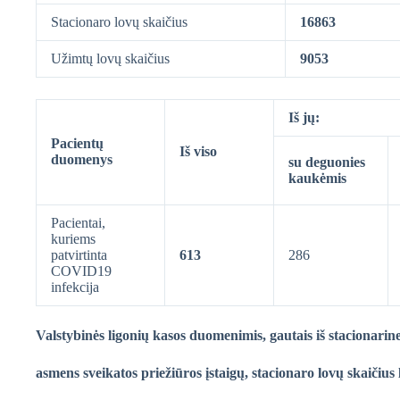
Stacionaro lovų skaičius
16863
Užimtų lovų skaičius
9053
Iš jų:
Pacientų
Iš viso
duomenys
su deguonies
kaukėmis
Pacientai,
kuriems
patvirtinta
613
286
COVID19
infekcija
Valstybinės ligonių kasos duomenimis, gautais iš stacionarin
asmens sveikatos priežiūros įstaigų, stacionaro lovų skaičius 