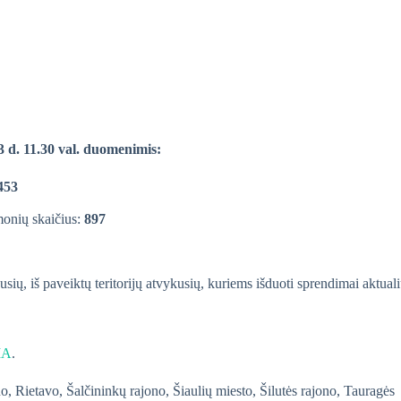
3
d. 11.30 val. duomenimis:
453
monių skaičius:
897
jusių, iš paveiktų teritorijų atvykusių, kuriems išduoti sprendimai aktual
IA
.
ono, Rietavo, Šalčininkų rajono, Šiaulių miesto, Šilutės rajono, Tauragės