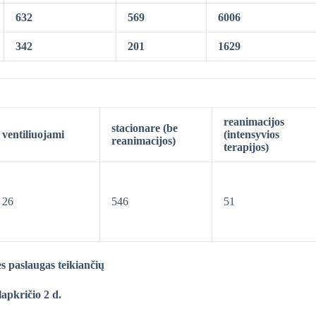
632
569
6006
342
201
1629
reanimacijos
stacionare (be
ventiliuojami
(intensyvios
reanimacijos)
terapijos)
26
546
51
es paslaugas teikiančių
lapkričio 2 d.