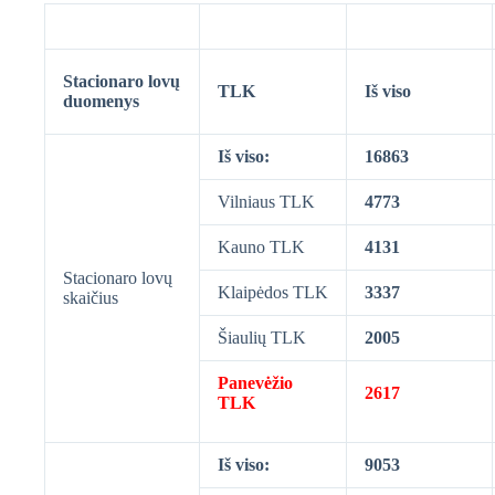
Stacionaro lovų
TLK
Iš viso
duomenys
Iš viso:
16863
Vilniaus TLK
4773
Kauno TLK
4131
Stacionaro lovų
Klaipėdos TLK
3337
skaičius
Šiaulių TLK
2005
Panevėžio
2617
TLK
Iš viso:
9053