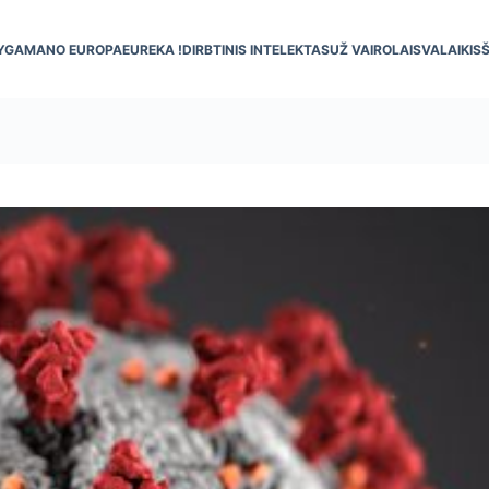
YGA
MANO EUROPA
EUREKA !
DIRBTINIS INTELEKTAS
UŽ VAIRO
LAISVALAIKIS