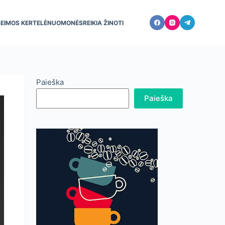
ŠEIMOS KERTELĖ
NUOMONĖS
REIKIA ŽINOTI
Paieška
Paieška