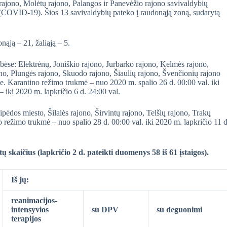
rajono, Molėtų rajono, Palangos ir Panevėžio rajono savivaldybių
 (COVID-19). Šios 13 savivaldybių pateko į raudonąją zoną, sudarytą
nąją – 21, žaliąją – 5.
dybėse: Elektrėnų, Joniškio rajono, Jurbarko rajono, Kelmės rajono,
no, Plungės rajono, Skuodo rajono, Šiaulių rajono, Švenčionių rajono
e. Karantino režimo trukmė – nuo 2020 m. spalio 26 d. 00:00 val. iki
– iki 2020 m. lapkričio 6 d. 24:00 val.
ipėdos miesto, Šilalės rajono, Širvintų rajono, Telšių rajono, Trakų
o režimo trukmė – nuo spalio 28 d. 00:00 val. iki 2020 m. lapkričio 11 d
 skaičius (lapkričio 2 d. pateikti duomenys 58 iš 61 įstaigos).
Iš jų:
reanimacijos-
intensyvios
su DPV
su deguonimi
terapijos