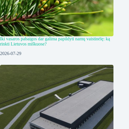
Iki vasaros pabaigos dar galima papildyti namų vaistinėlę: ką
rinkti Lietuvos miškuose?
2026-07-29