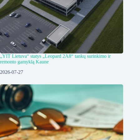
„YIT Lietuva“ statys „Leopard 2A8“ tankų surinkimo ir
remonto gamyklą Kaune
2026-07-27