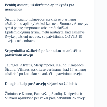
Penkių asmenų užsikrėtimo aplinkybės yra
nežinomos
Šiaulių, Kauno, Klaipėdos apskrityse 5 asmenų
užsikrėtimo aplinkybės kol kas nėra žinomos. Asmenys
tyrėsi pajutę simptomus arba profilaktiškai.
Epidemiologinių tyrimų metu nustatyta, kad asmenys
išvykę į užsienį nebuvo, su patvirtintais COVID-19
atvejais nebendravo.
Septyniolika užsikrėtė po kontakto su anksčiau
patvirtintu atveju
Tauragės, Alytaus, Marijampolės, Kauno, Klaipėdos,
Šiaulių, Vilniaus apskrityse vertinama, kad 17 asmenų
užsikrėtė po kontakto su anksčiau patvirtintu atveju.
Daugiau kaip pusė atvejų siejami su židiniais
Žininiuose Kauno, Panevėžio, Šiaulių, Klaipėdos ir
Vilniaus apskrityse per vakar parą patvirtinti 26 atvejai.