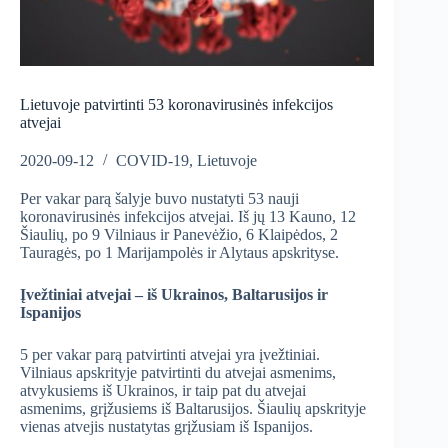
Lietuvoje patvirtinti 53 koronavirusinės infekcijos
atvejai
2020-09-12
COVID-19
,
Lietuvoje
Per vakar parą šalyje buvo nustatyti 53 nauji
koronavirusinės infekcijos atvejai. Iš jų 13 Kauno, 12
Šiaulių, po 9 Vilniaus ir Panevėžio, 6 Klaipėdos, 2
Tauragės, po 1 Marijampolės ir Alytaus apskrityse.
Įvežtiniai atvejai – iš Ukrainos, Baltarusijos ir
Ispanijos
5 per vakar parą patvirtinti atvejai yra įvežtiniai.
Vilniaus apskrityje patvirtinti du atvejai asmenims,
atvykusiems iš Ukrainos, ir taip pat du atvejai
asmenims, grįžusiems iš Baltarusijos. Šiaulių apskrityje
vienas atvejis nustatytas grįžusiam iš Ispanijos.