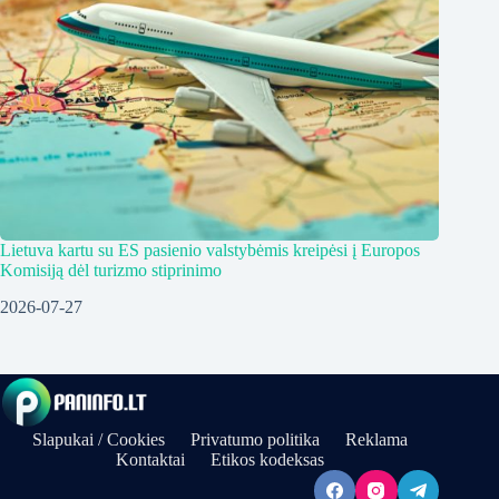
Lietuva kartu su ES pasienio valstybėmis kreipėsi į Europos
Komisiją dėl turizmo stiprinimo
2026-07-27
Slapukai / Cookies
Privatumo politika
Reklama
Kontaktai
Etikos kodeksas