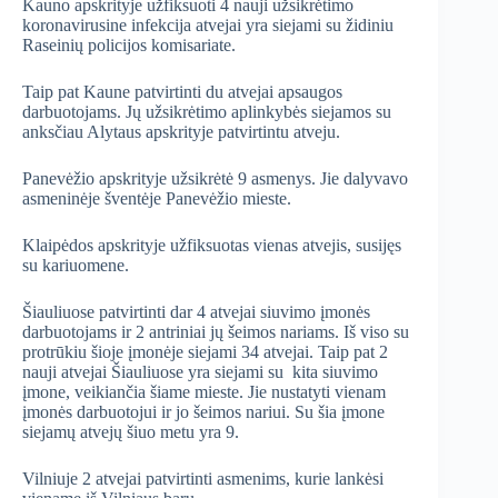
Kauno apskrityje užfiksuoti 4 nauji užsikrėtimo
koronavirusine infekcija atvejai yra siejami su židiniu
Raseinių policijos komisariate.
Taip pat Kaune patvirtinti du atvejai apsaugos
darbuotojams. Jų užsikrėtimo aplinkybės siejamos su
anksčiau Alytaus apskrityje patvirtintu atveju.
Panevėžio apskrityje užsikrėtė 9 asmenys. Jie dalyvavo
asmeninėje šventėje Panevėžio mieste.
Klaipėdos apskrityje užfiksuotas vienas atvejis, susijęs
su kariuomene.
Šiauliuose patvirtinti dar 4 atvejai siuvimo įmonės
darbuotojams ir 2 antriniai jų šeimos nariams. Iš viso su
protrūkiu šioje įmonėje siejami 34 atvejai. Taip pat 2
nauji atvejai Šiauliuose yra siejami su kita siuvimo
įmone, veikiančia šiame mieste. Jie nustatyti vienam
įmonės darbuotojui ir jo šeimos nariui. Su šia įmone
siejamų atvejų šiuo metu yra 9.
Vilniuje 2 atvejai patvirtinti asmenims, kurie lankėsi