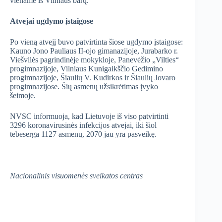
viename iš Vilniaus barų.
Atvejai ugdymo įstaigose
Po vieną atvejį buvo patvirtinta šiose ugdymo įstaigose:
Kauno Jono Pauliaus II-ojo gimanazijoje, Jurabarko r.
Viešvilės pagrindinėje mokykloje, Panevėžio „Vilties“
progimnazijoje, Vilniaus Kunigaikščio Gedimino
progimnazijoje, Šiaulių V. Kudirkos ir Šiaulių Jovaro
progimnazijose. Šių asmenų užsikrėtimas įvyko
šeimoje.
NVSC informuoja, kad Lietuvoje iš viso patvirtinti
3296 koronavirusinės infekcijos atvejai, iki šiol
tebeserga 1127 asmenų, 2070 jau yra pasveikę.
Nacionalinis visuomenės sveikatos centras