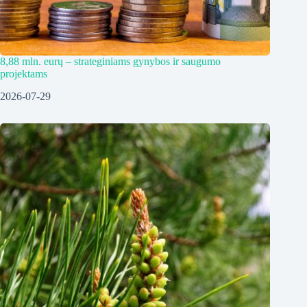
8,88 mln. eurų – strateginiams gynybos ir saugumo
projektams
2026-07-29