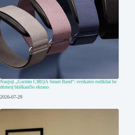
Naujoji „Garmin CIRQA Smart Band“: sveikatos rodikliai be
dėmesį blaškančio ekrano
2026-07-29