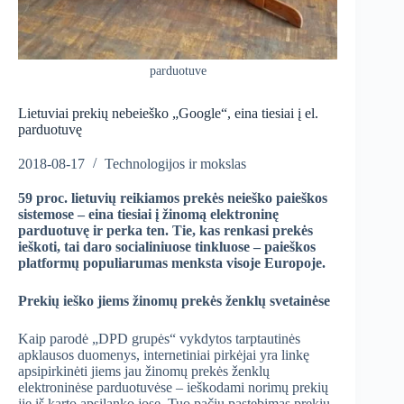
parduotuve
Lietuviai prekių nebeieško „Google“, eina tiesiai į el.
parduotuvę
2018-08-17
Technologijos ir mokslas
59
proc. lietuvių reikiamos prekės neieško paieškos
sistemose – eina tiesiai į žinomą elektroninę
parduotuvę ir perka ten. Tie, kas renkasi prekės
ieškoti, tai daro socialiniuose tinkluose – paieškos
platformų populiarumas menksta visoje Europoje.
Prekių ieško jiems žinomų prekės ženklų svetainėse
Kaip parodė „DPD grupės“ vykdytos tarptautinės
apklausos duomenys, internetiniai pirkėjai yra linkę
apsipirkinėti jiems jau žinomų prekės ženklų
elektroninėse parduotuvėse – ieškodami norimų prekių
jie iš karto apsilanko jose. Tuo pačiu pastebimas prekių