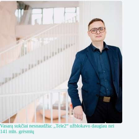
Vasarą sukčiai nesnaudžia: „Tele2“ užblokavo daugiau nei
141 mln. grėsmių