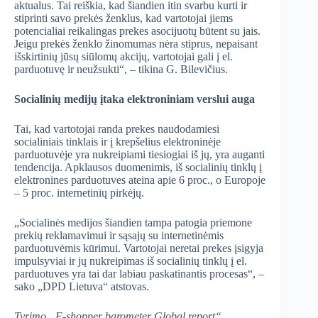
aktualus. Tai reiškia, kad šiandien itin svarbu kurti ir
stiprinti savo prekės ženklus, kad vartotojai jiems
potencialiai reikalingas prekes asocijuotų būtent su jais.
Jeigu prekės ženklo žinomumas nėra stiprus, nepaisant
išskirtinių jūsų siūlomų akcijų, vartotojai gali į el.
parduotuvę ir neužsukti“, – tikina G. Bilevičius.
Socialinių medijų įtaka elektroniniam verslui auga
Tai, kad vartotojai randa prekes naudodamiesi
socialiniais tinklais ir į krepšelius elektroninėje
parduotuvėje yra nukreipiami tiesiogiai iš jų, yra auganti
tendencija. Apklausos duomenimis, iš socialinių tinklų į
elektronines parduotuves ateina apie 6 proc., o Europoje
– 5 proc. internetinių pirkėjų.
„Socialinės medijos šiandien tampa patogia priemone
prekių reklamavimui ir sąsajų su internetinėmis
parduotuvėmis kūrimui. Vartotojai neretai prekes įsigyja
impulsyviai ir jų nukreipimas iš socialinių tinklų į el.
parduotuves yra tai dar labiau paskatinantis procesas“, –
sako „DPD Lietuva“ atstovas.
Tyrimo „E-shopper barometer Global report“