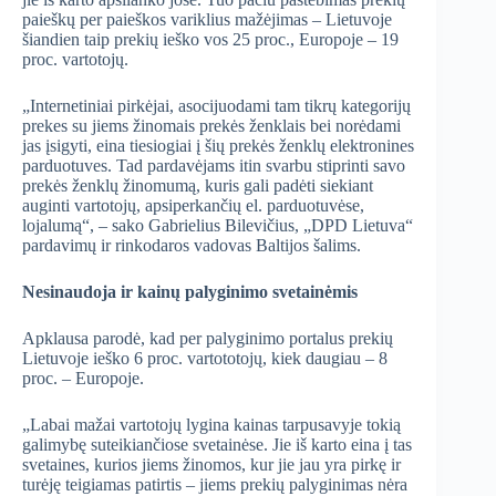
paieškų per paieškos variklius mažėjimas – Lietuvoje
šiandien taip prekių ieško vos 25 proc., Europoje – 19
proc. vartotojų.
„Internetiniai pirkėjai, asocijuodami tam tikrų kategorijų
prekes su jiems žinomais prekės ženklais bei norėdami
jas įsigyti, eina tiesiogiai į šių prekės ženklų elektronines
parduotuves. Tad pardavėjams itin svarbu stiprinti savo
prekės ženklų žinomumą, kuris gali padėti siekiant
auginti vartotojų, apsiperkančių el. parduotuvėse,
lojalumą“, – sako Gabrielius Bilevičius, „DPD Lietuva“
pardavimų ir rinkodaros vadovas Baltijos šalims.
Nesinaudoja ir kainų palyginimo svetainėmis
Apklausa parodė, kad per palyginimo portalus prekių
Lietuvoje ieško 6 proc. vartototojų, kiek daugiau – 8
proc. – Europoje.
„Labai mažai vartotojų lygina kainas tarpusavyje tokią
galimybę suteikiančiose svetainėse. Jie iš karto eina į tas
svetaines, kurios jiems žinomos, kur jie jau yra pirkę ir
turėję teigiamas patirtis – jiems prekių palyginimas nėra