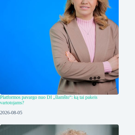
Platformos pavargo nuo DI „šlamšto“: ką tai pakeis
vartotojams?
2026-08-05