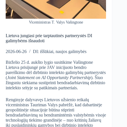
Viceministras T. Valys Vašingtone
Lietuva jungiasi prie tarptautinės partnerystės DI
galimybėms išnaudoti
2026-06-26
DI: iššūkiai, naujos galimybės
Birželio 25 d. aukšto lygio susitikime Vašingtone
Lietuva prisijungė prie JAV inicijuoto bendro
pareiškimo dėl dirbtinio intelekto galimybių partnerystės
(
Joint Statement on AI Opportunity Partnership
). Šiuo
žingsniu siekiama sustiprinti bendradarbiavimą dirbtinio
intelekto srityje su patikimais partneriais.
Renginyje dalyvavęs Lietuvos užsienio reikalų
viceministras Taurimas Valys pabrėžė, kad dabartinėje
geopolitinėje situacijoje būtina stiprinti
bendradarbiavimą su bendramintėmis valstybėmis visoje
technologijų tiekimo grandinėje – nuo kritinių žaliavų
iki puslaidininkių gamybos bei dirbtinio intelekto