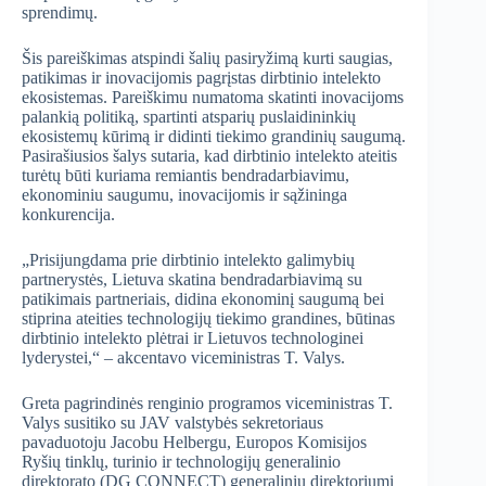
sprendimų.
Šis pareiškimas atspindi šalių pasiryžimą kurti saugias,
patikimas ir inovacijomis pagrįstas dirbtinio intelekto
ekosistemas. Pareiškimu numatoma skatinti inovacijoms
palankią politiką, spartinti atsparių puslaidininkių
ekosistemų kūrimą ir didinti tiekimo grandinių saugumą.
Pasirašiusios šalys sutaria, kad dirbtinio intelekto ateitis
turėtų būti kuriama remiantis bendradarbiavimu,
ekonominiu saugumu, inovacijomis ir sąžininga
konkurencija.
„Prisijungdama prie dirbtinio intelekto galimybių
partnerystės, Lietuva skatina bendradarbiavimą su
patikimais partneriais, didina ekonominį saugumą bei
stiprina ateities technologijų tiekimo grandines, būtinas
dirbtinio intelekto plėtrai ir Lietuvos technologinei
lyderystei,“ – akcentavo viceministras T. Valys.
Greta pagrindinės renginio programos viceministras T.
Valys susitiko su JAV valstybės sekretoriaus
pavaduotoju Jacobu Helbergu, Europos Komisijos
Ryšių tinklų, turinio ir technologijų generalinio
direktorato (DG CONNECT) generaliniu direktoriumi