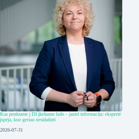
Kas penktame į DI įkeltame faile – jautri informacija: ekspertė
įspėja, kuo geriau nesidalinti
2026-07-31