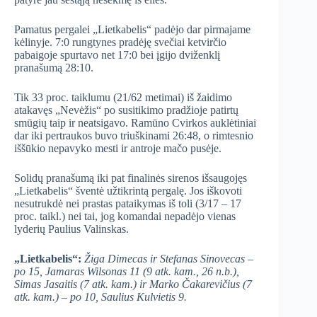
Pamatus pergalei „Lietkabelis“ padėjo dar pirmajame
kėlinyje. 7:0 rungtynes pradėję svečiai ketvirčio
pabaigoje spurtavo net 17:0 bei įgijo dviženklį
pranašumą 28:10.
Tik 33 proc. taiklumu (21/62 metimai) iš žaidimo
atakavęs „Nevėžis“ po susitikimo pradžioje patirtų
smūgių taip ir neatsigavo. Ramūno Cvirkos auklėtiniai
dar iki pertraukos buvo triuškinami 26:48, o rimtesnio
iššūkio nepavyko mesti ir antroje mačo pusėje.
Solidų pranašumą iki pat finalinės sirenos išsaugojęs
„Lietkabelis“ šventė užtikrintą pergalę. Jos iškovoti
nesutrukdė nei prastas pataikymas iš toli (3/17 – 17
proc. taikl.) nei tai, jog komandai nepadėjo vienas
lyderių Paulius Valinskas.
„Lietkabelis“:
Žiga Dimecas ir Stefanas Sinovecas –
po 15, Jamaras Wilsonas 11 (9 atk. kam., 26 n.b.),
Simas Jasaitis (7 atk. kam.) ir Marko Čakarevičius (7
atk. kam.) – po 10, Saulius Kulvietis 9.