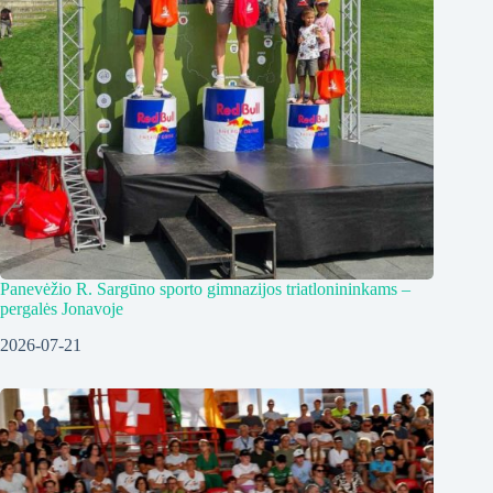
Panevėžio R. Sargūno sporto gimnazijos triatlonininkams –
pergalės Jonavoje
2026-07-21