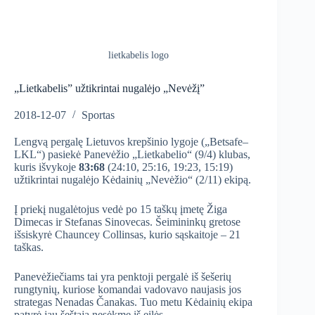
lietkabelis logo
„Lietkabelis” užtikrintai nugalėjo „Nevėžį”
2018-12-07
Sportas
Lengvą pergalę Lietuvos krepšinio lygoje („Betsafe–
LKL“) pasiekė Panevėžio „Lietkabelio“ (9/4) klubas,
kuris išvykoje
83:68
(24:10, 25:16, 19:23, 15:19)
užtikrintai nugalėjo Kėdainių „Nevėžio“ (2/11) ekipą.
Į priekį nugalėtojus vedė po 15 taškų įmetę Žiga
Dimecas ir Stefanas Sinovecas. Šeimininkų gretose
išsiskyrė Chauncey Collinsas, kurio sąskaitoje – 21
taškas.
Panevėžiečiams tai yra penktoji pergalė iš šešerių
rungtynių, kuriose komandai vadovavo naujasis jos
strategas Nenadas Čanakas. Tuo metu Kėdainių ekipa
patyrė jau šeštąją nesėkmę iš eilės.