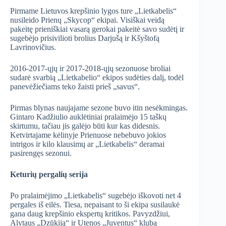
Pirmame Lietuvos krepšinio lygos ture „Lietkabelis“
nusileido Prienų „Skycop“ ekipai. Visiškai veidą
pakeitę prieniškiai vasarą gerokai pakeitė savo sudėtį ir
sugebėjo prisivilioti brolius Darjušą ir Kšyštofą
Lavrinovičius.
2016-2017-ųjų ir 2017-2018-ųjų sezonuose broliai
sudarė svarbią „Lietkabelio“ ekipos sudėties dalį, todėl
panevėžiečiams teko žaisti prieš „savus“.
Pirmas blynas naujajame sezone buvo itin nesėkmingas.
Gintaro Kadžiulio auklėtiniai pralaimėjo 15 taškų
skirtumu, tačiau jis galėjo būti kur kas didesnis.
Ketvirtajame kėlinyje Prienuose nebebuvo jokios
intrigos ir kilo klausimų ar „Lietkabelis“ deramai
pasirengęs sezonui.
Keturių pergalių serija
Po pralaimėjimo „Lietkabelis“ sugebėjo iškovoti net 4
pergales iš eilės. Tiesa, nepaisant to ši ekipa susilaukė
gana daug krepšinio ekspertų kritikos. Pavyzdžiui,
Alytaus „Dzūkiją“ ir Utenos „Juventus“ klubą