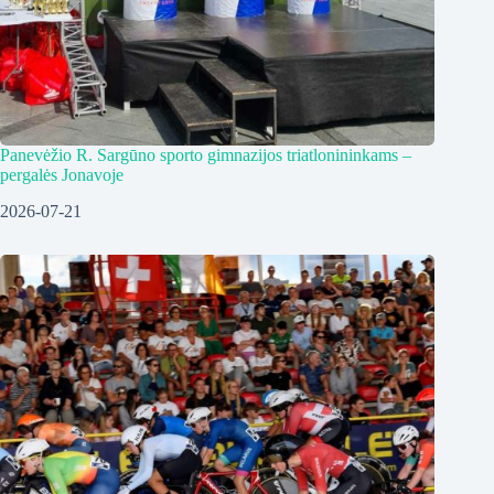
Panevėžio R. Sargūno sporto gimnazijos triatlonininkams –
pergalės Jonavoje
2026-07-21