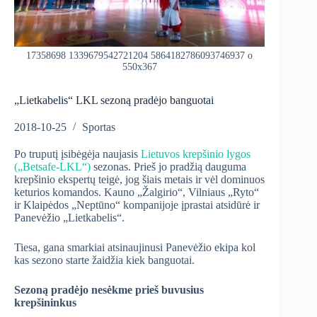
17358698 1339679542721204 5864182786093746937 o
550x367
„Lietkabelis“ LKL sezoną pradėjo banguotai
2018-10-25
Sportas
Po truputį įsibėgėja naujasis
Lietuvos krepšinio lygos
(„Betsafe-LKL“)
sezonas. Prieš jo pradžią dauguma
krepšinio ekspertų teigė, jog šiais metais ir vėl dominuos
keturios komandos. Kauno „Žalgirio“, Vilniaus „Ryto“
ir Klaipėdos „Neptūno“ kompanijoje įprastai atsidūrė ir
Panevėžio „Lietkabelis“.
Tiesa, gana smarkiai atsinaujinusi Panevėžio ekipa kol
kas sezono starte žaidžia kiek banguotai.
Sezoną pradėjo nesėkme prieš buvusius
krepšininkus