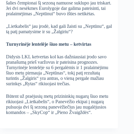
šalies čempionai šį sezoną namuose suklupo jau triskart.
Jei dvi nesėkmes Eurolygoje dar galima pateisinti, tai
pralaimėjimas „Neptūnui“ buvo išties netikėtas.
„Lietkabelis“ jau įrodė, kad gali žaisti su „Neptūnu“, gal
tą patį pamatysime ir su „Žalgiriu“?
Turnyrinėje lentelėje šiuo metu – ketvirtas
Didysis LKL ketvertas kol kas dažniausiai įrodo savo
pranašumą prieš varžovus ir pateisina prognozes.
Turnyrinėje lentelėje su 6 pergalėmis ir 1 pralaimėjimu
šiuo metu pirmauja „Neptūnas“, tokį patį rezultatą
turintis „Žalgiris“ yra antras, o vieną pergale mažiau
surinkęs „Rytas“ rikiuojasi trečias.
Būtent už praėjusių metų prizininkių nugarų šiuo metu
rikiuojasi „Lietkabelis“, o Panevėžio ekipai į nugarą
pulsuoja dvi šį sezoną panevėžiečius jau nugalėjusios
komandos – „SkyCop“ ir „Pieno Žvaigždės“.