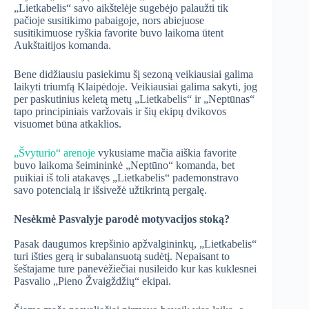
„Lietkabelis“ savo aikštelėje sugebėjo palaužti tik
pačioje susitikimo pabaigoje, nors abiejuose
susitikimuose ryškia favorite buvo laikoma ūtent
Aukštaitijos komanda.
Bene didžiausiu pasiekimu šį sezoną veikiausiai galima
laikyti triumfą Klaipėdoje. Veikiausiai galima sakyti, jog
per paskutinius keletą metų „Lietkabelis“ ir „Neptūnas“
tapo principiniais varžovais ir šių ekipų dvikovos
visuomet būna atkaklios.
„Švyturio“ arenoje
vykusiame mačia aiškia favorite
buvo laikoma šeimininkė „Neptūno“ komanda, bet
puikiai iš toli atakavęs „Lietkabelis“ pademonstravo
savo potencialą ir išsivežė užtikrintą pergalę.
Nesėkmė Pasvalyje parodė motyvacijos stoką?
Pasak daugumos krepšinio apžvalgininkų, „Lietkabelis“
turi išties gerą ir subalansuotą sudėtį. Nepaisant to
šeštajame ture panevėžiečiai nusileido kur kas kuklesnei
Pasvalio „Pieno Žvaigždžių“ ekipai.