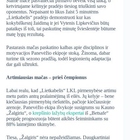
Šiame mače pasvaliečiai pirmavo beveik visą laiką, o
ketvirtajame kėlinyje pradėjo tiesiog triuškinti savo
oponentus. Nepaisant to likus žaist 5 minutėms
„Lietkabelis“ pradėjo demonstruoti kur kas
kokybiškesnį žaidimą ir jei Vytenis Lipkevičius būtų
pataikęs iš toli, tai paskutinę minutę švieslentėje būtume
matę lygų rezultatą.
Pastarasis mačas paskatino kalbas apie disciplinos ir
motyvacijos Panevėžio ekipoje stoką. Žinoma, dabar
turime tik sezono pradžią, todėl legionierių adaptacija
dar gali užtrukti.
Artimiausias mačas – prieš čempionus
Labai realu, kad „Lietkabelis“ LKL pirmenybėse artimu
metu patirs antrą pralaimėjimą iš eilės. Jų kelyje – bene
kiečiausias pirmenybių riešutėlis, pačioje kiečiausioje
arenoje. Panevėžio ekipa išvykoje susigrums su Kauno
„Žalgiriu“, o
krepšinio lažybų ekspertai
iš „Betsafe“
pergalę prognozuoja būtent aikštės šeimininkams su
88% laimėjimo tikimybe.
Tiesa, „Žalgiris“ nėra nepažeidžiamas. Daugkartiniai