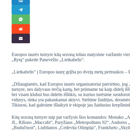
Europos taurės turnyre kitą sezoną toliau matysime varžantis vi
„Rytą“ pakeitė Panevėžio „Lietkabelis“.
„Lietkabelis“ į Europos taurę grįžta po dvejų metų pertraukos –
„Džiaugiamės, kad Europos taurės organizatoriai patvirtino, jog
turnyre, nes dalyvaus trečią kartą, bet priimame tai kaip didelį 
bei visam klubui bus didelis iššūkis, su kuriuo turėsime susidoro
vidurys, rinka yra pakankamai aktyvi. Stebime žaidėjus, deramės
Tikiuosi, kad galėsime išlaikyti ir ekipoje jau žaidusius krepšini
Kitą sezoną turnyre taip pat varžysis šios komandos: Monako 
JL, Rišono „Maccabi“, Paryžiaus „Metropolitans 92“, Andoros 
„Budučnost“, Liublianos „Cedevita Olimpija“, Frankfurto „Sky