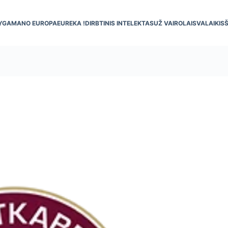
YGA
MANO EUROPA
EUREKA !
DIRBTINIS INTELEKTAS
UŽ VAIRO
LAISVALAIKIS