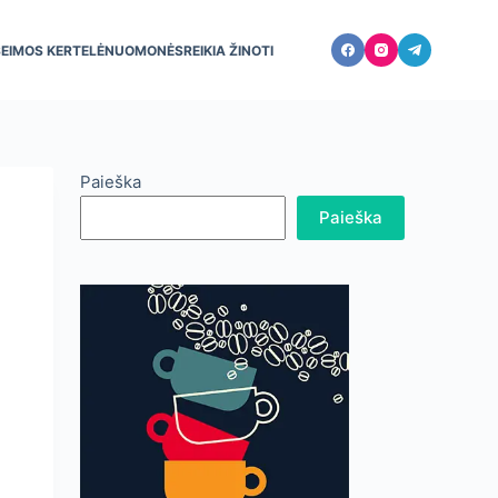
ŠEIMOS KERTELĖ
NUOMONĖS
REIKIA ŽINOTI
Paieška
Paieška