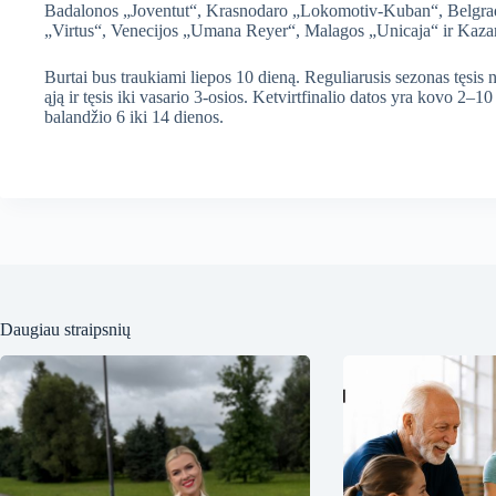
Badalonos „Joventut“, Krasnodaro „Lokomotiv-Kuban“, Belgrad
„Virtus“, Venecijos „Umana Reyer“, Malagos „Unicaja“ ir Kaza
Burtai bus traukiami liepos 10 dieną. Reguliarusis sezonas tęsis
ąją ir tęsis iki vasario 3-osios. Ketvirtfinalio datos yra kovo 2–1
balandžio 6 iki 14 dienos.
Daugiau straipsnių