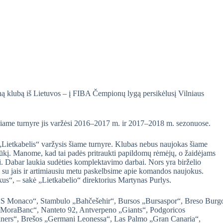
eną klubą iš Lietuvos – į FIBA Čempionų lygą persikėlusį Vilniaus
 šiame turnyre jis varžėsi 2016–2017 m. ir 2017–2018 m. sezonuose.
 „Lietkabelis“ varžysis šiame turnyre. Klubas nebus naujokas šiame
iššūkį. Manome, kad tai padės pritraukti papildomų rėmėjų, o žaidėjams
ti. Dabar laukia sudėties komplektavimo darbai. Nors yra birželio
 su jais ir artimiausiu metu paskelbsime apie komandos naujokus.
nkus“, – sakė „Lietkabelio“ direktorius Martynas Purlys.
„AS Monaco“, Stambulo „Bahčešehir“, Bursos „Bursaspor“, Breso Burg
„MoraBanc“, Nanteto 92, Antverpeno „Giants“, Podgoricos
liners“, Brešos „Germani Leonessa“, Las Palmo „Gran Canaria“,