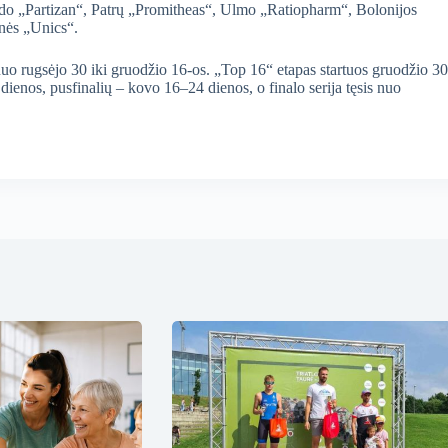
o „Partizan“, Patrų „Promitheas“, Ulmo „Ratiopharm“, Bolonijos
nės „Unics“.
 nuo rugsėjo 30 iki gruodžio 16-os. „Top 16“ etapas startuos gruodžio 30
0 dienos, pusfinalių – kovo 16–24 dienos, o finalo serija tęsis nuo