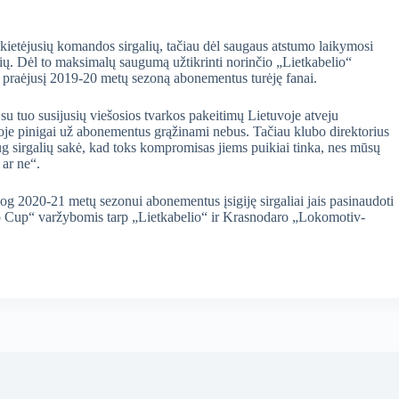
kietėjusių komandos sirgalių, tačiau dėl saugaus atstumo laikymosi
ių. Dėl to maksimalų saugumą užtikrinti norinčio „Lietkabelio“
k praėjusį 2019-20 metų sezoną abonementus turėję fanai.
su tuo susijusių viešosios tvarkos pakeitimų Lietuvoje atveju
oje pinigai už abonementus grąžinami nebus. Tačiau klubo direktorius
g sirgalių sakė, kad toks kompromisas jiems puikiai tinka, nes mūsų
 ar ne“.
jog 2020-21 metų sezonui abonementus įsigiję sirgaliai jais pasinaudoti
o Cup“ varžybomis tarp „Lietkabelio“ ir Krasnodaro „Lokomotiv-