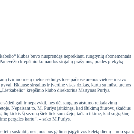
tkabelio“ klubas buvo nusprendęs neprekiauti rungtynių abonementais
ų Panevėžio krepšinio komandos sirgalių prašymus, pradės prekybą
ų tvirtino metų metus sėdintys tose pačiose arenos vietose ir savo
gyvai. Išklausę sirgalius ir įvertinę visas rizikas, kartu su mūsų arenos
Lietkabelio“ krepšinio klubo direktorius Martynas Purlys.
ose sėdėti gali ir nepavykti, nes dėl saugaus atstumo reikalavimų
etoje. Nepaisant to, M. Purlys įsitikinęs, kad ištikimų žiūrovų skaičius
galių kiekis šį sezoną šiek tiek sumažėjo, tačiau tikime, kad sugrąžinę
sime pergales kartu“, – sako M.Purlys.
rtėtų suskubti, nes juos bus galima įsigyti vos keletą dienų – nuo spali