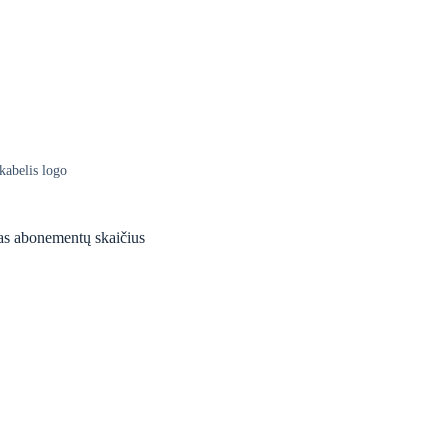
tkabelis logo
otas abonementų skaičius