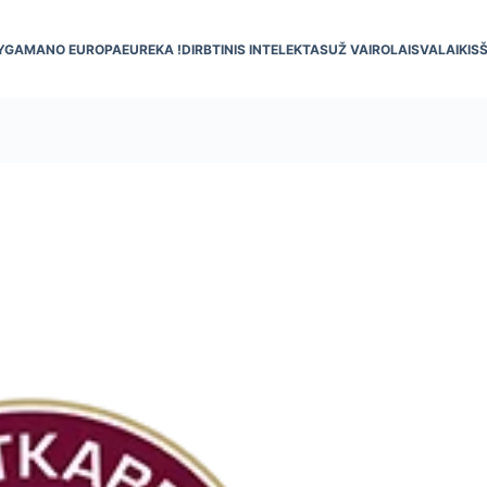
YGA
MANO EUROPA
EUREKA !
DIRBTINIS INTELEKTAS
UŽ VAIRO
LAISVALAIKIS