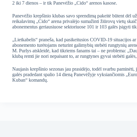
2 iki 7 dienos – ir tik Panevėžio „Cido“ arenos kasose.
Panevėžio krepšinio klubas savo sprendimą pakeitė būtent dėl už
reikalavimų „Cido“ arena privalėjo sumažinti žiūrovų vietų skaič
abonementus geriausiuose sektoriuose 101 ir 103 galės įsigyti ti
„Lietkabelis“ praneša, kad pasikeitusios COVID-19 situacijos ar 
abonemento turėtojams neturint galimybių stebėti rungtynių aren
M. Purlys atskleidė, kad tikriems fanams tai – ne problema: „Dau
klubą remti jie nori nepaisant to, ar rungtynes gyvai stebėti galės,
Naujasis krepšinio sezonas jau prasidėjo, todėl svarbu paminėti, 
galės pradedant spalio 14 dieną Panevėžyje vyksiančiomis „Eur
Kuban“ komandų.