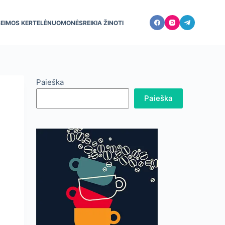
ŠEIMOS KERTELĖ
NUOMONĖS
REIKIA ŽINOTI
Paieška
Paieška