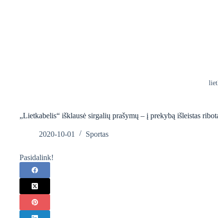
lie
„Lietkabelis“ išklausė sirgalių prašymų – į prekybą išleistas rib
2020-10-01
Sportas
Pasidalink!