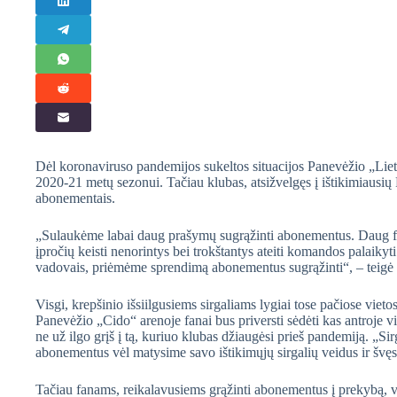
Dėl koronaviruso pandemijos sukeltos situacijos Panevėžio „Lie
2020-21 metų sezonui. Tačiau klubas, atsižvelgęs į ištikimiausi
abonementais.
„Sulaukėme labai daug prašymų sugrąžinti abonementus. Daug fan
įpročių keisti nenorintys bei trokštantys ateiti komandos palaikyti 
vadovais, priėmėme sprendimą abonementus sugrąžinti“, – teigė „
Visgi, krepšinio išsiilgusiems sirgaliams lygiai tose pačiose viet
Panevėžio „Cido“ arenoje fanai bus priversti sėdėti kas antroje vi
ne už ilgo grįš į tą, kuriuo klubas džiaugėsi prieš pandemiją. „Sir
abonementus vėl matysime savo ištikimųjų sirgalių veidus ir švę
Tačiau fanams, reikalavusiems grąžinti abonementus į prekybą, ve