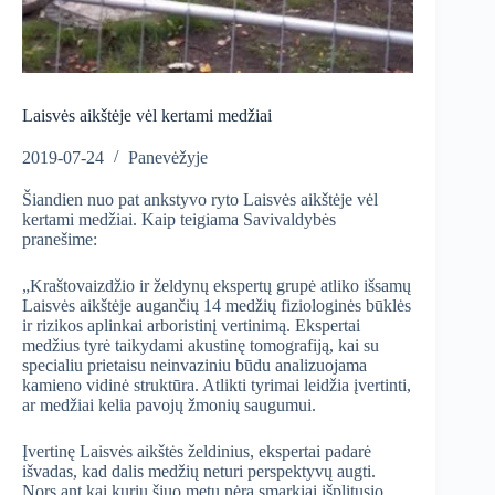
Laisvės aikštėje vėl kertami medžiai
2019-07-24
Panevėžyje
Šiandien nuo pat ankstyvo ryto Laisvės aikštėje vėl
kertami medžiai. Kaip teigiama Savivaldybės
pranešime:
„Kraštovaizdžio ir želdynų ekspertų grupė atliko išsamų
Laisvės aikštėje augančių 14 medžių fiziologinės būklės
ir rizikos aplinkai arboristinį vertinimą. Ekspertai
medžius tyrė taikydami akustinę tomografiją, kai su
specialiu prietaisu neinvaziniu būdu analizuojama
kamieno vidinė struktūra. Atlikti tyrimai leidžia įvertinti,
ar medžiai kelia pavojų žmonių saugumui.
Įvertinę Laisvės aikštės želdinius, ekspertai padarė
išvadas, kad dalis medžių neturi perspektyvų augti.
Nors ant kai kurių šiuo metu nėra smarkiai išplitusio