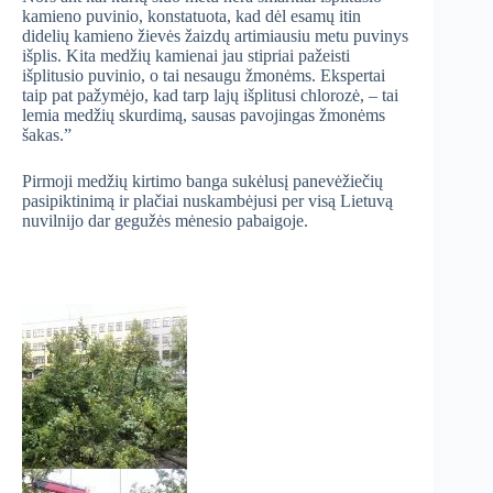
kamieno puvinio, konstatuota, kad dėl esamų itin
didelių kamieno žievės žaizdų artimiausiu metu puvinys
išplis. Kita medžių kamienai jau stipriai pažeisti
išplitusio puvinio, o tai nesaugu žmonėms. Ekspertai
taip pat pažymėjo, kad tarp lajų išplitusi chlorozė, – tai
lemia medžių skurdimą, sausas pavojingas žmonėms
šakas.”
Pirmoji medžių kirtimo banga sukėlusį panevėžiečių
pasipiktinimą ir plačiai nuskambėjusi per visą Lietuvą
nuvilnijo dar gegužės mėnesio pabaigoje.