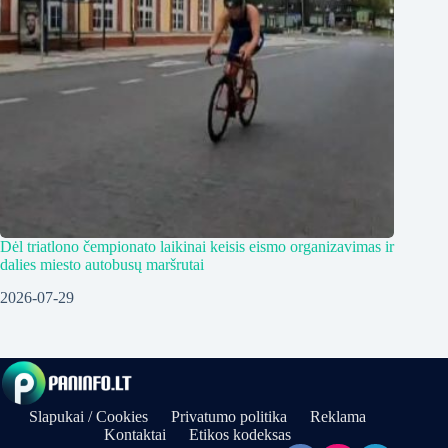
Dėl triatlono čempionato laikinai keisis eismo organizavimas ir
dalies miesto autobusų maršrutai
2026-07-29
Slapukai / Cookies
Privatumo politika
Reklama
Kontaktai
Etikos kodeksas