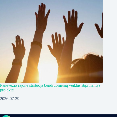
Panevėžio rajone startuoja bendruomenių veiklas stiprinantys
projektai
2026-07-29