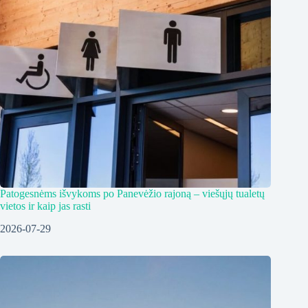
Patogesnėms išvykoms po Panevėžio rajoną – viešųjų tualetų
vietos ir kaip jas rasti
2026-07-29