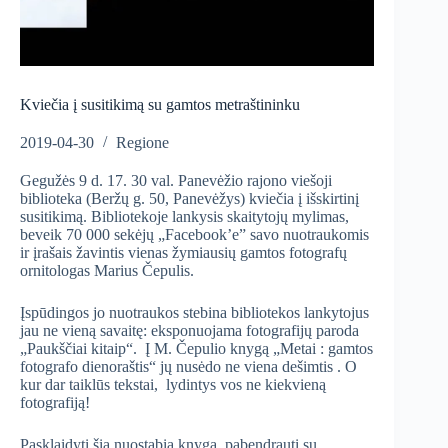
Kviečia į susitikimą su gamtos metraštininku
2019-04-30
Regione
Gegužės 9 d. 17. 30 val. Panevėžio rajono viešoji
biblioteka (Beržų g. 50, Panevėžys) kviečia į išskirtinį
susitikimą. Bibliotekoje lankysis skaitytojų mylimas,
beveik 70 000 sekėjų „Facebook’e” savo nuotraukomis
ir įrašais žavintis vienas žymiausių gamtos fotografų
ornitologas Marius Čepulis.
Įspūdingos jo nuotraukos stebina bibliotekos lankytojus
jau ne vieną savaitę: eksponuojama fotografijų paroda
„Paukščiai kitaip“. Į M. Čepulio knygą „Metai : gamtos
fotografo dienoraštis“ jų nusėdo ne viena dešimtis . O
kur dar taiklūs tekstai, lydintys vos ne kiekvieną
fotografiją!
Pasklaidyti šią nuostabią knygą, pabendrauti su