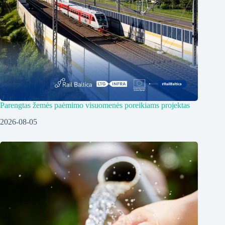
Parengtas žemės paėmimo visuomenės poreikiams projektas
2026-08-05