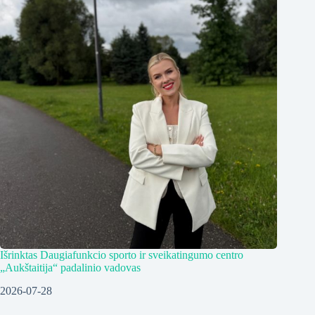
Išrinktas Daugiafunkcio sporto ir sveikatingumo centro
„Aukštaitija“ padalinio vadovas
2026-07-28