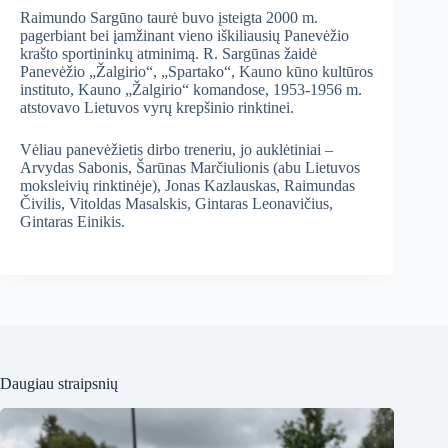
Raimundo Sargūno taurė buvo įsteigta 2000 m.
pagerbiant bei įamžinant vieno iškiliausių Panevėžio
krašto sportininkų atminimą. R. Sargūnas žaidė
Panevėžio „Žalgirio“, „Spartako“, Kauno kūno kultūros
instituto, Kauno „Žalgirio“ komandose, 1953-1956 m.
atstovavo Lietuvos vyrų krepšinio rinktinei.
Vėliau panevėžietis dirbo treneriu, jo auklėtiniai
–
Arvydas Sabonis, Šarūnas Marčiulionis (abu Lietuvos
moksleivių rinktinėje), Jonas Kazlauskas, Raimundas
Čivilis, Vitoldas Masalskis, Gintaras Leonavičius,
Gintaras Einikis.
Daugiau straipsnių