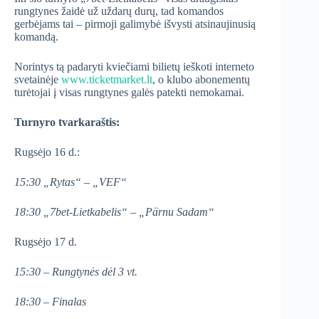
rungtynes žaidė už uždarų durų, tad komandos
gerbėjams tai – pirmoji galimybė išvysti atsinaujinusią
komandą.
Norintys tą padaryti kviečiami bilietų ieškoti interneto
svetainėje
www.ticketmarket.lt
, o klubo abonementų
turėtojai į visas rungtynes galės patekti nemokamai.
Turnyro tvarkaraštis:
Rugsėjo 16 d.:
15:30 „Rytas“ – „VEF“
18:30 „7bet-Lietkabelis“ – „Pärnu
Sadam“
Rugsėjo 17 d.
15:30 – Rungtynės dėl 3 vt.
18:30 – Finalas