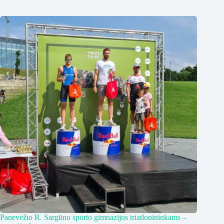
Panevėžio R. Sargūno sporto gimnazijos triatlonininkams –