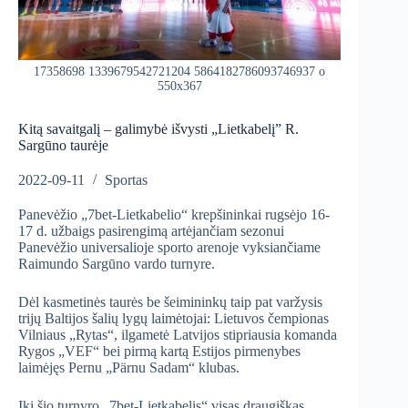
17358698 1339679542721204 5864182786093746937 o
550x367
Kitą savaitgalį – galimybė išvysti „Lietkabelį” R.
Sargūno taurėje
2022-09-11
Sportas
Panevėžio „7bet-Lietkabelio“ krepšininkai rugsėjo 16-
17 d. užbaigs pasirengimą artėjančiam sezonui
Panevėžio universalioje sporto arenoje vyksiančiame
Raimundo Sargūno vardo turnyre.
Dėl kasmetinės taurės be šeimininkų taip pat varžysis
trijų Baltijos šalių lygų laimėtojai: Lietuvos čempionas
Vilniaus „Rytas“, ilgametė Latvijos stipriausia komanda
Rygos „VEF“ bei pirmą kartą Estijos pirmenybes
laimėjęs Pernu „Pärnu Sadam“ klubas.
Iki šio turnyro „7bet-Lietkabelis“ visas draugiškas