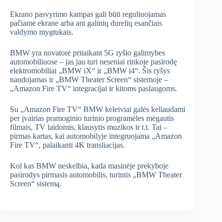
Ekrano pasvyrimo kampas gali būti reguliuojamas
pačiame ekrane arba ant galinių durelių esančiais
valdymo mygtukais.
BMW yra novatorė pritaikant 5G ryšio galimybes
automobiliuose – jas jau turi neseniai rinkoje pasirodę
elektromobiliai „BMW iX“ ir „BMW i4“. Šis ryšys
naudojamas ir „BMW Theater Screen“ sistemoje –
„Amazon Fire TV“ integracijai ir kitoms paslaugoms.
Su „Amazon Fire TV“ BMW keleiviai galės keliaudami
per įvairias pramoginio turinio programėles mėgautis
filmais, TV laidomis, klausytis muzikos ir t.t. Tai –
pirmas kartas, kai automobilyje integruojama „Amazon
Fire TV“, palaikanti 4K transliacijas.
Kol kas BMW neskelbia, kada masinėje prekyboje
pasirodys pirmasis automobilis, turintis „BMW Theater
Screen“ sistemą.