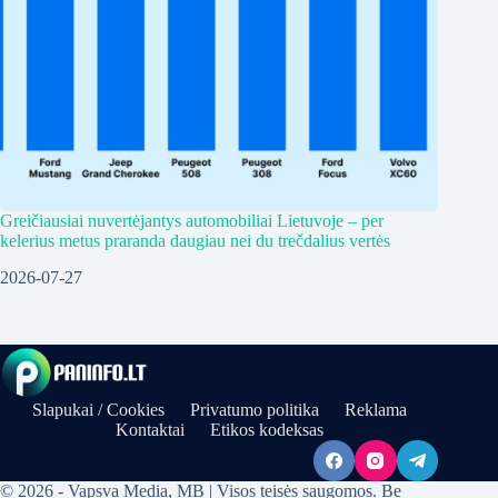
Greičiausiai nuvertėjantys automobiliai Lietuvoje – per
kelerius metus praranda daugiau nei du trečdalius vertės
2026-07-27
Slapukai / Cookies
Privatumo politika
Reklama
Kontaktai
Etikos kodeksas
© 2026 - Vapsva Media, MB | Visos teisės saugomos. Be