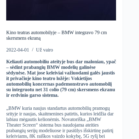
Kino teatras automobilyje – BMW integravo 79 cm
skersmens ekraną
2022-04-01
Už vairo
Keliauti automobiliu ateityje bus dar maloniau, ypač
– sėdint prabangių BMW modelių galinėse
sėdynėse. Mat jose keleiviai važiuodami galės jaustis
it privačioje kino teatro ložėje: Vokietijos
automobilių koncernas pademonstravo automobilį
su integruotu net 31 colio (79 cm) skersmens ekranu
ir erdvinio garso sistema.
„BMW kuria naujus standartus automobilių pramogų
srityje ir naujas, skaitmenines patirtis, kurios leidžia dar
labiau mėgautis kelionėmis. Novatoriška „BMW
Theater Screen“ sistema bus naudojama ateities
prabangių serijų modeliuose ir pasiūlys išskirtinę patirtį
keleiviams, 8K raiškos vaizdo kokybę, 5G ryšį bei