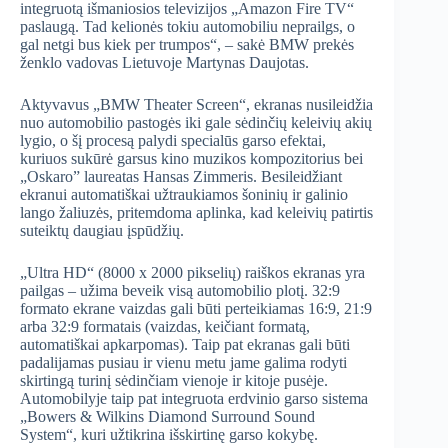
integruotą išmaniosios televizijos „Amazon Fire TV“
paslaugą. Tad kelionės tokiu automobiliu neprailgs, o
gal netgi bus kiek per trumpos“, – sakė BMW prekės
ženklo vadovas Lietuvoje Martynas Daujotas.
Aktyvavus „BMW Theater Screen“, ekranas nusileidžia
nuo automobilio pastogės iki gale sėdinčių keleivių akių
lygio, o šį procesą palydi specialūs garso efektai,
kuriuos sukūrė garsus kino muzikos kompozitorius bei
„Oskaro” laureatas Hansas Zimmeris. Besileidžiant
ekranui automatiškai užtraukiamos šoninių ir galinio
lango žaliuzės, pritemdoma aplinka, kad keleivių patirtis
suteiktų daugiau įspūdžių.
„Ultra HD“ (8000 x 2000 pikselių) raiškos ekranas yra
pailgas – užima beveik visą automobilio plotį. 32:9
formato ekrane vaizdas gali būti perteikiamas 16:9, 21:9
arba 32:9 formatais (vaizdas, keičiant formatą,
automatiškai apkarpomas). Taip pat ekranas gali būti
padalijamas pusiau ir vienu metu jame galima rodyti
skirtingą turinį sėdinčiam vienoje ir kitoje pusėje.
Automobilyje taip pat integruota erdvinio garso sistema
„Bowers & Wilkins Diamond Surround Sound
System“, kuri užtikrina išskirtinę garso kokybę.