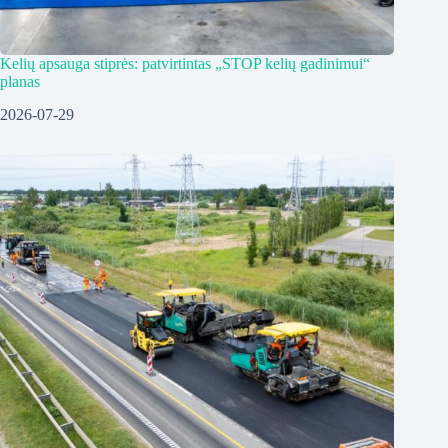
Kelių apsauga stiprės: patvirtintas „STOP kelių gadinimui“
planas
2026-07-29