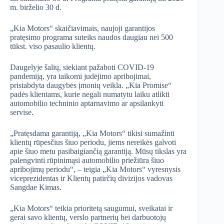
m. birželio 30 d.
„Kia Motors“ skaičiavimais, naujoji garantijos
pratęsimo programa suteiks naudos daugiau nei 500
tūkst. viso pasaulio klientų.
Daugelyje šalių, siekiant pažaboti COVID-19
pandemiją, yra taikomi judėjimo apribojimai,
pristabdyta daugybės įmonių veikla. „Kia Promise“
padės klientams, kurie negali numatytu laiku atlikti
automobilio techninio aptarnavimo ar apsilankyti
servise.
„Pratęsdama garantiją, „Kia Motors“ tikisi sumažinti
klientų rūpesčius šiuo periodu, jiems nereikės galvoti
apie šiuo metu pasibaigiančią garantiją. Mūsų tikslas yra
palengvinti rūpinimąsi automobilio priežiūra šiuo
apribojimų periodu“, – teigia „Kia Motors“ vyresnysis
viceprezidentas ir Klientų patirčių divizijos vadovas
Sangdae Kimas.
„Kia Motors“ teikia prioritetą saugumui, sveikatai ir
gerai savo klientų, verslo partnerių bei darbuotojų