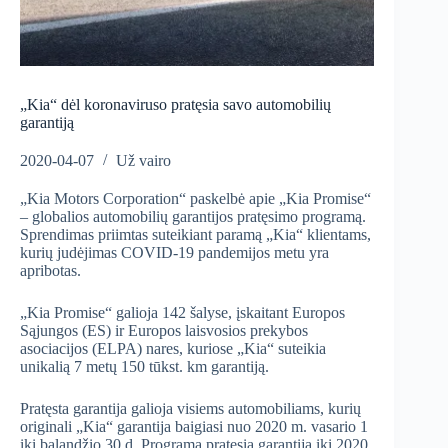
„Kia“ dėl koronaviruso pratęsia savo automobilių
garantiją
2020-04-07
Už vairo
„Kia Motors Corporation“ paskelbė apie „Kia Promise“
– globalios automobilių garantijos pratęsimo programą.
Sprendimas priimtas suteikiant paramą „Kia“ klientams,
kurių judėjimas COVID-19 pandemijos metu yra
apribotas.
„Kia Promise“ galioja 142 šalyse, įskaitant Europos
Sąjungos (ES) ir Europos laisvosios prekybos
asociacijos (ELPA) nares, kuriose „Kia“ suteikia
unikalią 7 metų 150 tūkst. km garantiją.
Pratęsta garantija galioja visiems automobiliams, kurių
originali „Kia“ garantija baigiasi nuo 2020 m. vasario 1
iki balandžio 30 d. Programa pratęsia garantiją iki 2020