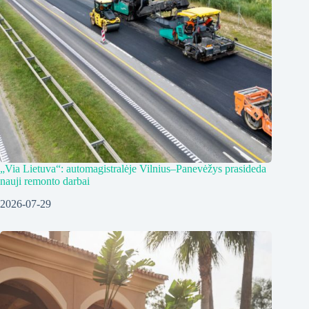
„Via Lietuva“: automagistralėje Vilnius–Panevėžys prasideda
nauji remonto darbai
2026-07-29