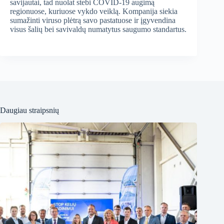
savijautai, tad nuolat stebi COVID-19 augimą
regionuose, kuriuose vykdo veiklą. Kompanija siekia
sumažinti viruso plėtrą savo pastatuose ir įgyvendina
visus šalių bei savivaldų numatytus saugumo standartus.
Daugiau straipsnių