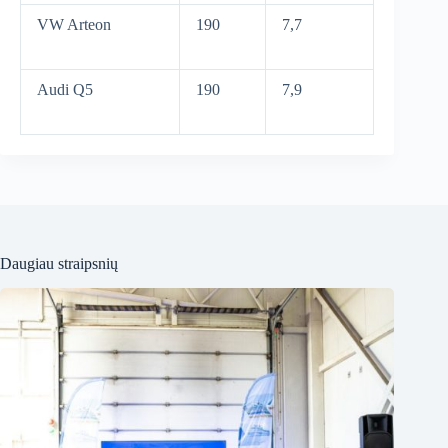
VW Arteon
190
7,7
Audi Q5
190
7,9
Daugiau straipsnių