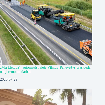
„Via Lietuva“: automagistralėje Vilnius–Panevėžys prasideda
nauji remonto darbai
2026-07-29