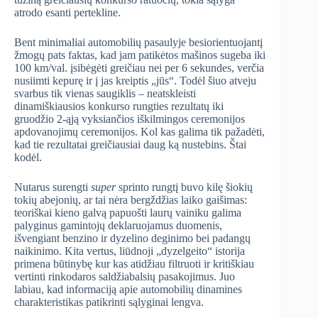
atrodo esanti pertekline.
Bent minimaliai automobilių pasaulyje besiorientuojantį
žmogų pats faktas, kad jam patikėtos mašinos sugeba iki
100 km/val. įsibėgėti greičiau nei per 6 sekundes, verčia
nusiimti kepurę ir į jas kreiptis „jūs“. Todėl šiuo atveju
svarbus tik vienas saugiklis – neatskleisti
dinamiškiausios konkurso rungties rezultatų iki
gruodžio 2-ąją vyksiančios iškilmingos ceremonijos
apdovanojimų ceremonijos. Kol kas galima tik pažadėti,
kad tie rezultatai greičiausiai daug ką nustebins. Štai
kodėl.
Nutarus surengti
super
sprinto rungtį buvo kilę šiokių
tokių abejonių, ar tai nėra bergždžias laiko gaišimas:
teoriškai kieno galvą papuošti laurų vainiku galima
palyginus gamintojų deklaruojamus duomenis,
išvengiant benzino ir dyzelino deginimo bei padangų
naikinimo. Kita vertus, liūdnoji „dyzelgeito“ istorija
primena būtinybę kur kas atidžiau filtruoti ir kritiškiau
vertinti rinkodaros saldžiabalsių pasakojimus. Juo
labiau, kad informaciją apie automobilių dinamines
charakteristikas patikrinti sąlyginai lengva.