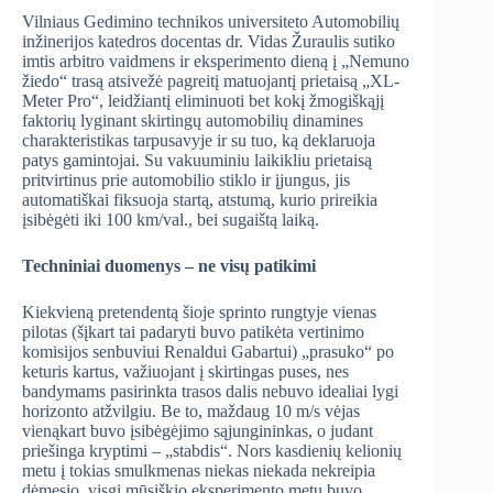
Vilniaus Gedimino technikos universiteto Automobilių
inžinerijos katedros docentas dr. Vidas Žuraulis sutiko
imtis arbitro vaidmens ir eksperimento dieną į „Nemuno
žiedo“ trasą atsivežė pagreitį matuojantį prietaisą „XL-
Meter Pro“, leidžiantį eliminuoti bet kokį žmogiškąjį
faktorių lyginant skirtingų automobilių dinamines
charakteristikas tarpusavyje ir su tuo, ką deklaruoja
patys gamintojai. Su vakuuminiu laikikliu prietaisą
pritvirtinus prie automobilio stiklo ir įjungus, jis
automatiškai fiksuoja startą, atstumą, kurio prireikia
įsibėgėti iki 100 km/val., bei sugaištą laiką.
Techniniai duomenys – ne visų patikimi
Kiekvieną pretendentą šioje sprinto rungtyje vienas
pilotas (šįkart tai padaryti buvo patikėta vertinimo
komisijos senbuviui Renaldui Gabartui) „prasuko“ po
keturis kartus, važiuojant į skirtingas puses, nes
bandymams pasirinkta trasos dalis nebuvo idealiai lygi
horizonto atžvilgiu. Be to, maždaug 10 m/s vėjas
vienąkart buvo įsibėgėjimo sąjungininkas, o judant
priešinga kryptimi – „stabdis“. Nors kasdienių kelionių
metu į tokias smulkmenas niekas niekada nekreipia
dėmesio, visgi mūsiškio eksperimento metu buvo