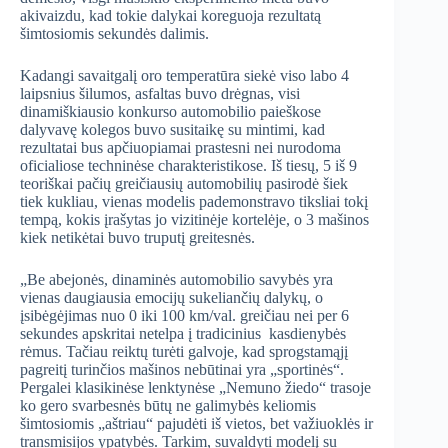
akivaizdu, kad tokie dalykai koreguoja rezultatą
šimtosiomis sekundės dalimis.
Kadangi savaitgalį oro temperatūra siekė viso labo 4
laipsnius šilumos, asfaltas buvo drėgnas, visi
dinamiškiausio konkurso automobilio paieškose
dalyvavę kolegos buvo susitaikę su mintimi, kad
rezultatai bus apčiuopiamai prastesni nei nurodoma
oficialiose techninėse charakteristikose. Iš tiesų, 5 iš 9
teoriškai pačių greičiausių automobilių pasirodė šiek
tiek kukliau, vienas modelis pademonstravo tiksliai tokį
tempą, kokis įrašytas jo vizitinėje kortelėje, o 3 mašinos
kiek netikėtai buvo truputį greitesnės.
„Be abejonės, dinaminės automobilio savybės yra
vienas daugiausia emocijų sukeliančių dalykų, o
įsibėgėjimas nuo 0 iki 100 km/val. greičiau nei per 6
sekundes apskritai netelpa į tradicinius kasdienybės
rėmus. Tačiau reiktų turėti galvoje, kad sprogstamąjį
pagreitį turinčios mašinos nebūtinai yra „sportinės“.
Pergalei klasikinėse lenktynėse „Nemuno žiedo“ trasoje
ko gero svarbesnės būtų ne galimybės keliomis
šimtosiomis „aštriau“ pajudėti iš vietos, bet važiuoklės ir
transmisijos ypatybės. Tarkim, suvaldyti modelį su