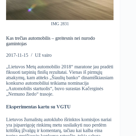
IMG 2831
Kas trečias automobilis – greitesnis nei nurodo
gamintojas
2017-11-15
Už vairo
„Lietuvos Metų automobilio 2018“ maratone jau pradėti
fiksuoti tarpinių finišų rezultatai. Vienas iš pirmųjų
atsakymų, kam atiteks „Šiaulių banko“ dinamiškiausiam
konkurso automobiliui teikiama nominacija
„Automobilis startuolis“, buvo surastas Kačerginės
„Nemuno žiedo“ trasoje.
Eksperimentas kartu su VGTU
Lietuvos žurnalistų autoklubo išrinktos komisijos nariai
yra įsipareigoję rinkimų metu susilaikyti nuo perdėm
kritiškų įžvalgų ir komentarų, tačiau kai kalba eina
tuziną greičiausių konkurso ratuočių, tokia sąlyga