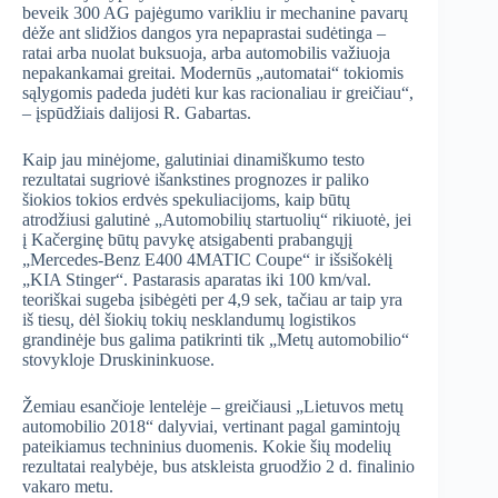
beveik 300 AG pajėgumo varikliu ir mechanine pavarų
dėže ant slidžios dangos yra nepaprastai sudėtinga –
ratai arba nuolat buksuoja, arba automobilis važiuoja
nepakankamai greitai. Modernūs „automatai“ tokiomis
sąlygomis padeda judėti kur kas racionaliau ir greičiau“,
– įspūdžiais dalijosi R. Gabartas.
Kaip jau minėjome, galutiniai dinamiškumo testo
rezultatai sugriovė išankstines prognozes ir paliko
šiokios tokios erdvės spekuliacijoms, kaip būtų
atrodžiusi galutinė „Automobilių startuolių“ rikiuotė, jei
į Kačerginę būtų pavykę atsigabenti prabangųjį
„Mercedes-Benz E400 4MATIC Coupe“ ir išsišokėlį
„KIA Stinger“. Pastarasis aparatas iki 100 km/val.
teoriškai sugeba įsibėgėti per 4,9 sek, tačiau ar taip yra
iš tiesų, dėl šiokių tokių nesklandumų logistikos
grandinėje bus galima patikrinti tik „Metų automobilio“
stovykloje Druskininkuose.
Žemiau esančioje lentelėje – greičiausi „Lietuvos metų
automobilio 2018“ dalyviai, vertinant pagal gamintojų
pateikiamus techninius duomenis. Kokie šių modelių
rezultatai realybėje, bus atskleista gruodžio 2 d. finalinio
vakaro metu.