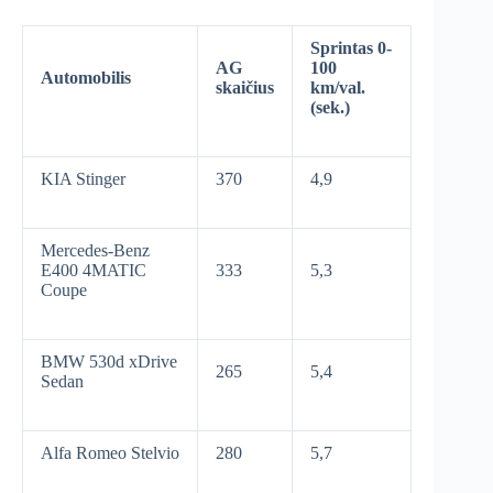
Sprintas 0-
AG
100
Automobilis
skaičius
km/val.
(sek.)
KIA Stinger
370
4,9
Mercedes-Benz
E400 4MATIC
333
5,3
Coupe
BMW 530d xDrive
265
5,4
Sedan
Alfa Romeo Stelvio
280
5,7