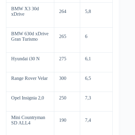
BMW X3 30d
264
5,8
xDrive
BMW 630d xDrive
265
6
Gran Turismo
Hyundai i30 N
275
6,1
Range Rover Velar
300
6,5
Opel Insignia 2,0
250
7,3
Mini Countryman
190
7,4
SD ALL4