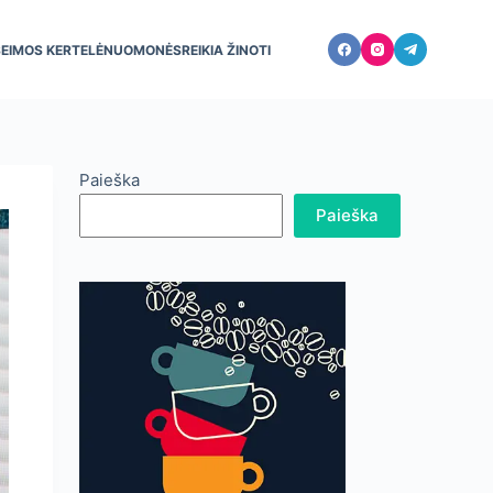
ŠEIMOS KERTELĖ
NUOMONĖS
REIKIA ŽINOTI
Paieška
Paieška