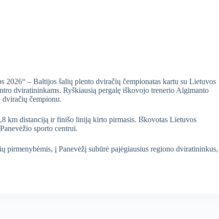
 2026“ – Baltijos šalių plento dviračių čempionatas kartu su Lietuvos
tro dviratininkams. Ryškiausią pergalę iškovojo trenerio Algimanto
o dviračių čempionu.
8 km distanciją ir finišo liniją kirto pirmasis. Iškovotas Lietuvos
 Panevėžio sporto centrui.
lių pirmenybėmis, į Panevėžį subūrė pajėgiausius regiono dviratininkus,