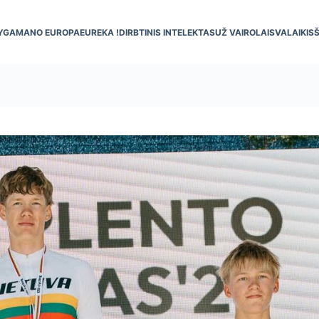
YGA
MANO EUROPA
EUREKA !
DIRBTINIS INTELEKTAS
UŽ VAIRO
LAISVALAIKIS