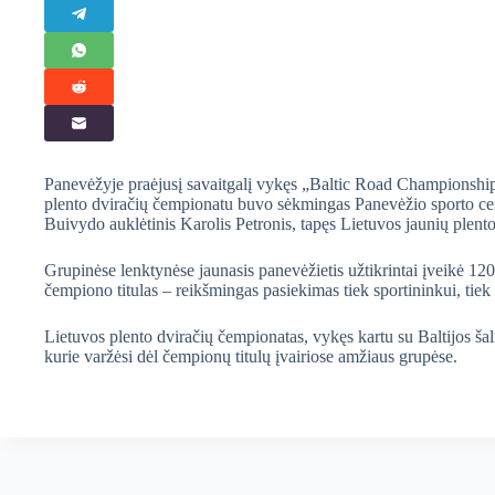
Panevėžyje praėjusį savaitgalį vykęs „Baltic Road Championships
plento dviračių čempionatu buvo sėkmingas Panevėžio sporto cen
Buivydo auklėtinis Karolis Petronis, tapęs Lietuvos jaunių plent
Grupinėse lenktynėse jaunasis panevėžietis užtikrintai įveikė 120,
čempiono titulas – reikšmingas pasiekimas tiek sportininkui, tiek
Lietuvos plento dviračių čempionatas, vykęs kartu su Baltijos ša
kurie varžėsi dėl čempionų titulų įvairiose amžiaus grupėse.