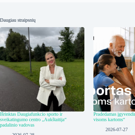
Daugiau straipsnių
Išrinktas Daugiafunkcio sporto ir
Pradedamas įgyvendin
sveikatingumo centro „Aukštaitija“
visoms kartoms“
padalinio vadovas
2026-07-27
2026-07-28