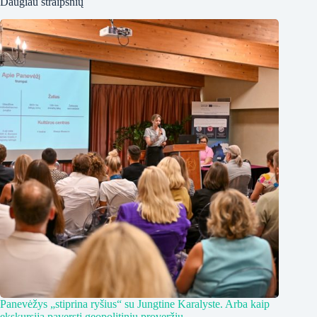
Daugiau straipsnių
Panevėžys „stiprina ryšius“ su Jungtine Karalyste. Arba kaip
ekskursiją paversti geopolitiniu proveržiu