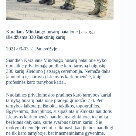
Karaliaus Mindaugo husarų batalione į atsargą
išleidžiama 330 šauktinių karių
2021-09-03
Panevėžyje
Šiandien Karaliaus Mindaugo husarų batalione vyko
nuolatinę privalomąją pradinę karo tarnybą baigusių
330 karių išleidimo į atsargą ceremonija. Nemaža dalis
jaunuolių tęs tarnybą Lietuvos kariuomenėje, kaip
profesinės karo tarnybos kariai.
Nuolatinės privalomosios pradinės karo tarnybos kariai
tarnybą husarų batalione pradėjo gruodžio 7 d. Per
tarnybos laikotarpį išmokta taktikos, topografijos,
išgyvenimo, disciplinos, susipažinta ir išmokta naudotis
Lietuvos kariuomenės naudojama ginkluote, technika
bei kitais dalykais, kurie svarbūs tikram kariui. Šie
mokymai nenuėjo veltui ir tikimasi, kad jie bus naudingi
ne tik karo tarnyboje, bet ir asmeniniame gyvenime.