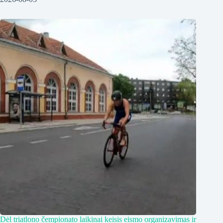
Dėl triatlono čempionato laikinai keisis eismo organizavimas ir