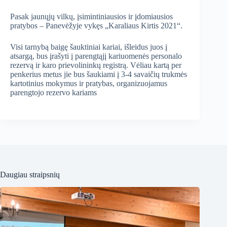
Pasak jaunųjų vilkų, įsimintiniausios ir įdomiausios
pratybos – Panevėžyje vykęs „Karaliaus Kirtis 2021“.
Visi tarnybą baigę šauktiniai kariai, išleidus juos į
atsargą, bus įrašyti į parengtąjį kariuomenės personalo
rezervą ir karo prievolininkų registrą. Vėliau kartą per
penkerius metus jie bus šaukiami į 3-4 savaičių trukmės
kartotinius mokymus ir pratybas, organizuojamus
parengtojo rezervo kariams
Daugiau straipsnių