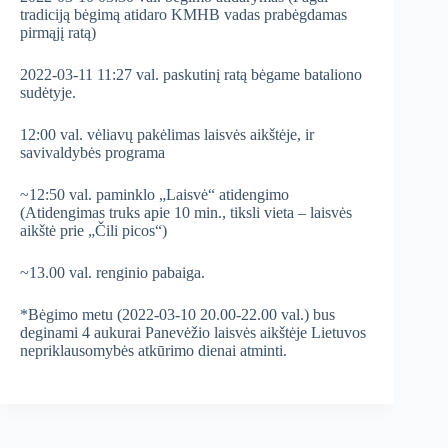
tradiciją bėgimą atidaro KMHB vadas prabėgdamas
pirmąjį ratą)
2022-03-11 11:27 val. paskutinį ratą bėgame bataliono
sudėtyje.
12:00 val. vėliavų pakėlimas laisvės aikštėje, ir
savivaldybės programa
~12:50 val. paminklo „Laisvė“ atidengimo
(Atidengimas truks apie 10 min., tiksli vieta – laisvės
aikštė prie „Čili picos“)
~13.00 val. renginio pabaiga.
*Bėgimo metu (2022-03-10 20.00-22.00 val.) bus
deginami 4 aukurai Panevėžio laisvės aikštėje Lietuvos
nepriklausomybės atkūrimo dienai atminti.