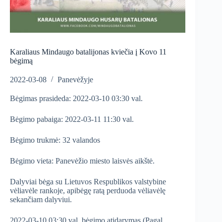
Karaliaus Mindaugo batalijonas kviečia į Kovo 11
bėgimą
2022-03-08
Panevėžyje
Bėgimas prasideda: 2022-03-10 03:30 val.
Bėgimo pabaiga: 2022-03-11 11:30 val.
Bėgimo trukmė: 32 valandos
Bėgimo vieta: Panevėžio miesto laisvės aikštė.
Dalyviai bėga su Lietuvos Respublikos valstybine
vėliavėle rankoje, apibėgę ratą perduoda vėliavėlę
sekančiam dalyviui.
2022-03-10 03:30 val. bėgimo atidarymas (Pagal