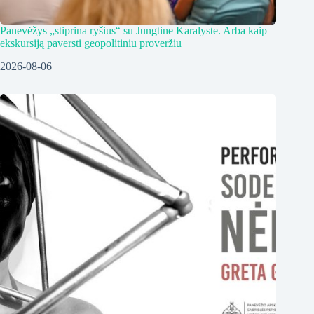
Panevėžys „stiprina ryšius“ su Jungtine Karalyste. Arba kaip
ekskursiją paversti geopolitiniu proveržiu
2026-08-06