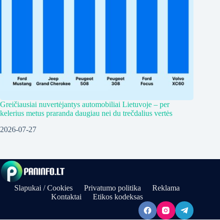
Greičiausiai nuvertėjantys automobiliai Lietuvoje – per
kelerius metus praranda daugiau nei du trečdalius vertės
2026-07-27
Slapukai / Cookies
Privatumo politika
Reklama
Kontaktai
Etikos kodeksas