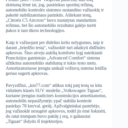
skirtumą lėmė tai, jog, pasirinkus sportinį režimą,
automobilio kontrolės sistemos sustandino važiuoklę ir
pakeitė stabilizatoriaus parinktis. Atliekant testą,
„Citroën C5 Aircross“ buvo nustatytas standartinis
režimas, bet šio automobilio rezultatui galėjo turėti
įtakos ir tam tikros technologijos.
Kaip ir važiuojant per didelius kelio nelygumus, taip ir
darant „briedžio testą“, važiuoklė turi atlaikyti didžiules
apkrovas. Šiuo atveju aukštą komforto lygį suteikianti
Prancūzijos gamintojo „Advanced Comfort“ sistema
užtikrina automobilio stabilumą ir tokio testo metu.
Amortizatoriuose įrengta unikali vožtuvų sistema leidžia
geriau sugerti apkrovas.
Pavyzdžiui, „km77.com“ atlikus tokį patį testą su kitu
vidutinės klasės SUV modeliu „Volkswagen Tiguan“,
kuriame įrengtas tradicinės konstrukcijos amortizatorius,
automobilis nepasižymėjo ypač stabilia kontrole
pasiekęs 78 km/val. greitį. Apžvalgininkai pastebėjo,
jog važiuoklė nesugėrė apkrovos, todėl jis ėmė šokinėti,
du ratai trumpam buvo pakilę į orą, o galiausiai
„Tiguan“ išslydo iš trajektorijos.