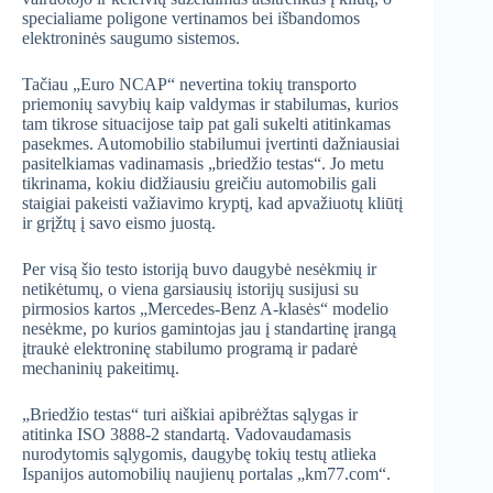
specialiame poligone vertinamos bei išbandomos
elektroninės saugumo sistemos.
Tačiau „Euro NCAP“ nevertina tokių transporto
priemonių savybių kaip valdymas ir stabilumas, kurios
tam tikrose situacijose taip pat gali sukelti atitinkamas
pasekmes. Automobilio stabilumui įvertinti dažniausiai
pasitelkiamas vadinamasis „briedžio testas“. Jo metu
tikrinama, kokiu didžiausiu greičiu automobilis gali
staigiai pakeisti važiavimo kryptį, kad apvažiuotų kliūtį
ir grįžtų į savo eismo juostą.
Per visą šio testo istoriją buvo daugybė nesėkmių ir
netikėtumų, o viena garsiausių istorijų susijusi su
pirmosios kartos „Mercedes-Benz A-klasės“ modelio
nesėkme, po kurios gamintojas jau į standartinę įrangą
įtraukė elektroninę stabilumo programą ir padarė
mechaninių pakeitimų.
„Briedžio testas“ turi aiškiai apibrėžtas sąlygas ir
atitinka ISO 3888-2 standartą. Vadovaudamasis
nurodytomis sąlygomis, daugybę tokių testų atlieka
Ispanijos automobilių naujienų portalas „km77.com“.