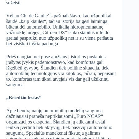
sužeisti.
Vėliau Ch. de Gaulle‘is pašmaikštavo, kad užpuolikai
šaudė „kaip kiaulės“, tačiau istorija baigėsi laimingai
būtent dėl automobilio. Unikalią hidropneumatinę
važiuoklę turėjęs „Citroën DS“ išliko stabilus ir leido
greitai pasprukti nuo užpuolikų net ir su viena peršauta
bei visiškai tuščia padanga.
Prieš daugiau nei pusę amžiaus į istorijos puslapius
įrašytas įvykis pademonstravo, kad komfortas gali
išgelbėti gyvybę. Šiandien tiek politinė situacija, tiek
automobilių technologijos yra kitokios, tačiau, nepaisant
to, komfortas tam tikrai atvejais vis dar gali užtikrinti
saugumą.
„Briedžio testas“
Apie bendrą naujų automobilių modelių saugumą
dažniausiai praneša nepriklausomi „Euro NCAP“
organizacijos ekspertai. Šiandien jų atliekami testai
leidžia įvertinti tiek aktyvųjį, tiek pasyvųjį automobilio
saugumą. Specialūs manekenai fiksuoja galimus
vairuotojo ir keleivių sužeidimus atsitrenkus į kliūtį, o