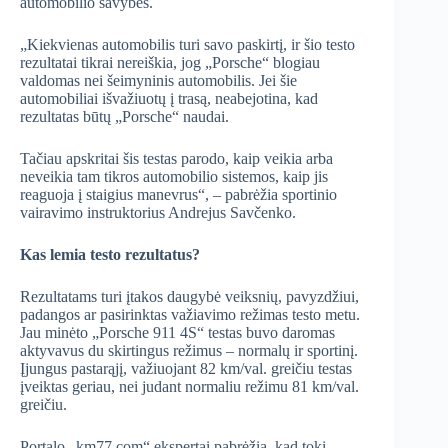
automobilio savybes.
„Kiekvienas automobilis turi savo paskirtį, ir šio testo
rezultatai tikrai nereiškia, jog „Porsche“ blogiau
valdomas nei šeimyninis automobilis. Jei šie
automobiliai išvažiuotų į trasą, neabejotina, kad
rezultatas būtų „Porsche“ naudai.
Tačiau apskritai šis testas parodo, kaip veikia arba
neveikia tam tikros automobilio sistemos, kaip jis
reaguoja į staigius manevrus“, – pabrėžia sportinio
vairavimo instruktorius Andrejus Savčenko.
Kas lemia testo rezultatus?
Rezultatams turi įtakos daugybė veiksnių, pavyzdžiui,
padangos ar pasirinktas važiavimo režimas testo metu.
Jau minėto „Porsche 911 4S“ testas buvo daromas
aktyvavus du skirtingus režimus – normalų ir sportinį.
Įjungus pastarąjį, važiuojant 82 km/val. greičiu testas
įveiktas geriau, nei judant normaliu režimu 81 km/val.
greičiu.
Portalo „km77.com“ ekspertai pabrėžia, kad tokį