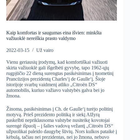
Kaip komfortas ir saugumas eina išvien: minkšta
važiuoklė nereiškia prasto valdymo
2022-03-15
Už vairo
Vienu geriausių įrodymų, kad komfortiškai važiuoti
skirta važiuoklė gali išgelbėti gyvybę, tapo 1962-ųjų
rugpjūčio 22 dieną surengtas pasikėsinimas į tuometinį
Prancūzijos prezidentą Charles‘į de Gaulle‘į. Šioje
istorijoje svarbų vaidmenį atliko „Citroën DS“
automobilis, kuriuo važiavo valstybės galva bei jo
žmona.
Žinoma, pasikėsinimas į Ch. de Gaulle‘į turėjo politinį
motyvą. Prieš prezidento politiką ir siekį Alžyrą
paskelbti nepriklausoma valstybe nusiteikę kovotojai
surengė išpuolį – į šalies vadovą vežantį „Citroën DS“
užpuolikai paleido daugybę šūvių. Nors kulkos pataikė į
kėbulą, tačiau nei prezidentas, nei jo žmona, nebuvo