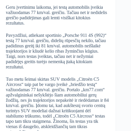
Geru įvertinimu laikoma, jei testą automobilis įveikia
važiuodamas 77 km/val. greičiu. Tačiau net ir nedidelis
greičio padidėjimas gali lemti visiškai kitokius
rezultatus.
Pavyzdžiui, atliekant sportinio „Porsche 911 4S (992)“
testą 77 km/val. greičiu, didelių rūpesčių nekilo, tačiau
padidinus greitį iki 81 km/val. automobilis neišlaikė
trajektorijos ir kliudė kelio ribas žyminčius kūgius.
Taigi, nors testas įveiktas, tačiau net ir nežymiai
padidėjęs greitis turėjo nemenką įtaką kitokiam
rezultatui.
Tuo metu šeimai skirtas SUV modelis „Citroën C5
Aircross“ taip pat be vargo įveikė „briedžio testą“
važiuodamas 77 km/val. greičiu. Portalo „km77.com“
apžvalgininkai nešykštėjo šiam automobiliui gerų
žodžių, nes jis trajektorijos nepakeitė ir riedėdamas ir 84
km/val. greičiu. Įdomu tai, kad aukštesnį svorio centrą
turintys SUV modeliai dažnai kritikuojami dėl
stabilumo trūkumo, todėl „Citroën C5 Aircross“ testas
tapo tam tikra staigmena. Žinoma, šis testas yra tik
vienas iš daugelio, atskleidžiančių tam tikras