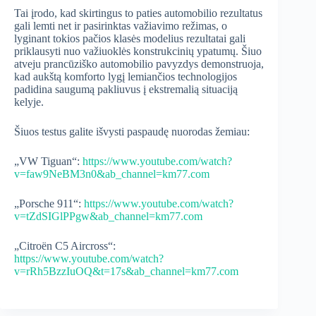
Tai įrodo, kad skirtingus to paties automobilio rezultatus
gali lemti net ir pasirinktas važiavimo režimas, o
lyginant tokios pačios klasės modelius rezultatai gali
priklausyti nuo važiuoklės konstrukcinių ypatumų. Šiuo
atveju prancūziško automobilio pavyzdys demonstruoja,
kad aukštą komforto lygį lemiančios technologijos
padidina saugumą pakliuvus į ekstremalią situaciją
kelyje.
Šiuos testus galite išvysti paspaudę nuorodas žemiau:
„VW Tiguan“:
https://www.youtube.com/watch?
v=faw9NeBM3n0&ab_channel=km77.com
„Porsche 911“:
https://www.youtube.com/watch?
v=tZdSIGlPPgw&ab_channel=km77.com
„Citroën C5 Aircross“:
https://www.youtube.com/watch?
v=rRh5BzzIuOQ&t=17s&ab_channel=km77.com