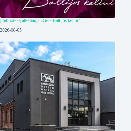
Į biblioteką atkeliauja „Gėlė Baltijos keliui”
2026-08-05