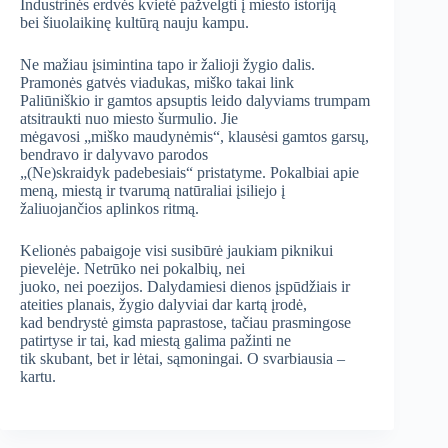
Industrinės erdvės kvietė pažvelgti į miesto istoriją
bei šiuolaikinę kultūrą nauju kampu.
Ne mažiau įsimintina tapo ir žalioji žygio dalis.
Pramonės gatvės viadukas, miško takai link
Paliūniškio ir gamtos apsuptis leido dalyviams trumpam
atsitraukti nuo miesto šurmulio. Jie
mėgavosi „miško maudynėmis“, klausėsi gamtos garsų,
bendravo ir dalyvavo parodos
„(Ne)skraidyk padebesiais“ pristatyme. Pokalbiai apie
meną, miestą ir tvarumą natūraliai įsiliejo į
žaliuojančios aplinkos ritmą.
Kelionės pabaigoje visi susibūrė jaukiam piknikui
pievelėje. Netrūko nei pokalbių, nei
juoko, nei poezijos. Dalydamiesi dienos įspūdžiais ir
ateities planais, žygio dalyviai dar kartą įrodė,
kad bendrystė gimsta paprastose, tačiau prasmingose
patirtyse ir tai, kad miestą galima pažinti ne
tik skubant, bet ir lėtai, sąmoningai. O svarbiausia –
kartu.