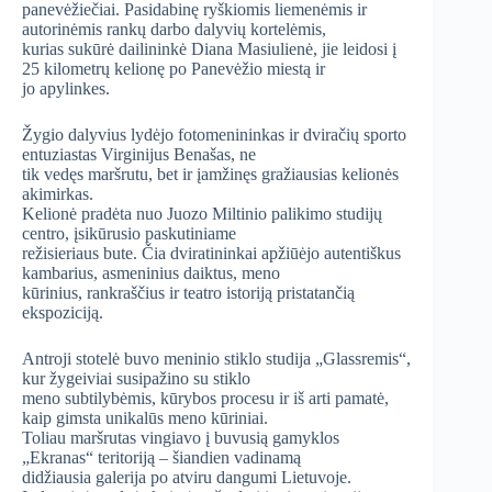
panevėžiečiai. Pasidabinę ryškiomis liemenėmis ir
autorinėmis rankų darbo dalyvių kortelėmis,
kurias sukūrė dailininkė Diana Masiulienė, jie leidosi į
25 kilometrų kelionę po Panevėžio miestą ir
jo apylinkes.
Žygio dalyvius lydėjo fotomenininkas ir dviračių sporto
entuziastas Virginijus Benašas, ne
tik vedęs maršrutu, bet ir įamžinęs gražiausias kelionės
akimirkas.
Kelionė pradėta nuo Juozo Miltinio palikimo studijų
centro, įsikūrusio paskutiniame
režisieriaus bute. Čia dviratininkai apžiūėjo autentiškus
kambarius, asmeninius daiktus, meno
kūrinius, rankraščius ir teatro istoriją pristatančią
ekspoziciją.
Antroji stotelė buvo meninio stiklo studija „Glassremis“,
kur žygeiviai susipažino su stiklo
meno subtilybėmis, kūrybos procesu ir iš arti pamatė,
kaip gimsta unikalūs meno kūriniai.
Toliau maršrutas vingiavo į buvusią gamyklos
„Ekranas“ teritoriją – šiandien vadinamą
didžiausia galerija po atviru dangumi Lietuvoje.