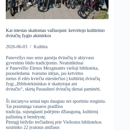
Kai miestas skaitomas važiuojant: ketvirtojo kultūrinio
dviračių žygio akimirkos
2026-06-03
Kultūra
Panevėžys nuo seno garsėja dviračių ir aktyvaus
gyvenimo būdo tradicijomis. Neatsitiktinai
ir Panevėžio Elenos Mezginaitės viešoji biblioteka,
puoselėdama tvarumo idėjas, jau ketvirtus
metus iš eilės kviečia miestiečius į kultūrinį dviračių
žygį „Bibliotekininkas ir skaitytojai ant
dviračio“, skirtą Pasaulinei dviračių dienai paminėti.
Ši iniciatyva seniai tapo daugiau nei sportiniu renginiu.
Tai prasminga vasaros pradžios
tradicija, sujungianti judėjimo džiaugsmą, kultūrinį
pažinimą ir bendrystę.
Pirmąjį birželio trečiadienį prie Viešosios bibliotekos
susirinko 22 įvairaus amžiaus