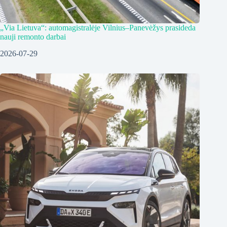
„Via Lietuva“: automagistralėje Vilnius–Panevėžys prasideda
nauji remonto darbai
2026-07-29