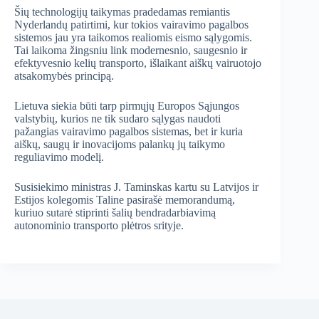
Šių technologijų taikymas pradedamas remiantis
Nyderlandų patirtimi, kur tokios vairavimo pagalbos
sistemos jau yra taikomos realiomis eismo sąlygomis.
Tai laikoma žingsniu link modernesnio, saugesnio ir
efektyvesnio kelių transporto, išlaikant aiškų vairuotojo
atsakomybės principą.
Lietuva siekia būti tarp pirmųjų Europos Sąjungos
valstybių, kurios ne tik sudaro sąlygas naudoti
pažangias vairavimo pagalbos sistemas, bet ir kuria
aiškų, saugų ir inovacijoms palankų jų taikymo
reguliavimo modelį.
Susisiekimo ministras J. Taminskas kartu su Latvijos ir
Estijos kolegomis Taline pasirašė memorandumą,
kuriuo sutarė stiprinti šalių bendradarbiavimą
autonominio transporto plėtros srityje.