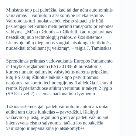
Ministras taip pat pabrėžia, kad tai dar nėra autonominis
vairavimas – vairuotojo atsakomybė išlieka esminė.
Vairuotojas turi nuolat stebėti eismo situaciją ir būti
pasirengęs bet kuriuo metu perimti transporto priemonės
valdymą. „Mūsų užduotis – užtikrinti, kad reguliavimas
neatsiliktų nuo technologijų raidos, o šios sistemos
Lietuvoje būtų diegiamos saugiai, atsakingai ir, tikimės,
nuosekliai tobulinant jų veikimą“, – teigia J. Taminskas.
Sprendimas priimtas vadovaujantis Europos Parlamento
ir Tarybos reglamento (ES) 2018/858 nuostatomis,
kurios numato galimybę valstybėms narėms pripažinti
kitų ES šalių išduotus laikinus tipo patvirtinimus
naujoms transporto technologijoms. Tai leidžia Lietuvai
remtis Nyderlanduose atliktu vertinimu ir taikyti 2 lygio
(SAE Level 2) sistemas nacionaliniu lygmeniu.
Tokios sistemos gali padėti vairuotojui automatizuotai
atlikti tam tikras funkcijas – pavyzdžiui, išlaikyti
važiavimo juostą, reguliuoti greitį ar padėti važiuojant
intensyvaus eismo sąlygomis, tačiau jos nepakeičia
vairuotojo ir nepanaikina jo atsakomybės.