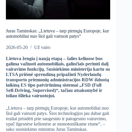
Juras Taminskas: „Lietuva – tarp pirmųjų Europoje, kur
automobiliai nuo šiol gali vairuoti patys“
2026-05-20
Už vairo
Lietuva žengia į naują etapą – šalies keliuose bus
galima važiuoti automobiliais, galinčiais perimti dalį
vairavimo funkcijų. Susisiekimo ministerija kartu su
LTSA priėmė sprendimą pripažinti Nyderlandų
transporto priemonių administracijos RDW išduotą
laikiną ES tipo patvirtinimą sistemai „FSD (Full
Self-Driving, Supervised)“, tačiau atsakomybė ir
toliau išlieka vairuotojui.
„Lietuva – tarp pirmųjų Europoje, kur automobiliai nuo
šiol gali vairuoti patys. Šios technologijos jau dabar gali
realiai prisidėti prie saugesnio ir patogesnio vairavimo,
ypač ilgesnėse kelionėse ar monotoniškame eisme“, –
sako susisiekimo ministras Juras Taminskas.