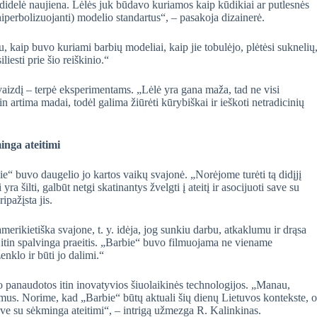
 didelė naujiena. Lėlės juk būdavo kuriamos kaip kūdikiai ar putlesnės
 hiperbolizuojanti) modelio standartus“, – pasakoja dizainerė.
au, kaip buvo kuriami barbių modeliai, kaip jie tobulėjo, plėtėsi suknelių
iesti prie šio reiškinio.“
aizdį – terpė eksperimentams. „Lėlė yra gana maža, tad ne visi
tin artima madai, todėl galima žiūrėti kūrybiškai ir ieškoti netradicinių
inga ateitimi
ie“ buvo daugelio jo kartos vaikų svajonė. „Norėjome turėti tą didįjį
ra šilti, galbūt netgi skatinantys žvelgti į ateitį ir asocijuoti save su
pažįsta jis.
merikietiška svajone, t. y. idėja, jog sunkiu darbu, atkaklumu ir drąsa
s itin spalvinga praeitis. „Barbie“ buvo filmuojama ne viename
enklo ir būti jo dalimi.“
vo panaudotos itin inovatyvios šiuolaikinės technologijos. „Manau,
dimus. Norime, kad „Barbie“ būtų aktuali šių dienų Lietuvos kontekste, o
i save su sėkminga ateitimi“, – intrigą užmezga R. Kalinkinas.