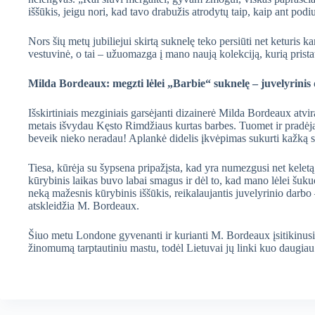
iššūkis, jeigu nori, kad tavo drabužis atrodytų taip, kaip ant po
Nors šių metų jubiliejui skirtą suknelę teko persiūti net keturis 
vestuvinė, o tai – užuomazga į mano naują kolekciją, kurią prist
Milda Bordeaux: megzti lėlei „Barbie“ suknelę – juvelyrinis
Išskirtiniais mezginiais garsėjanti dizainerė Milda Bordeaux atvi
metais išvydau Kęsto Rimdžiaus kurtas barbes. Tuomet ir pradėja
beveik nieko neradau! Aplankė didelis įkvėpimas sukurti kažką sa
Tiesa, kūrėja su šypsena pripažįsta, kad yra numezgusi net keletą s
kūrybinis laikas buvo labai smagus ir dėl to, kad mano lėlei šuku
neką mažesnis kūrybinis iššūkis, reikalaujantis juvelyrinio darbo 
atskleidžia M. Bordeaux.
Šiuo metu Londone gyvenanti ir kurianti M. Bordeaux įsitikinusi, 
žinomumą tarptautiniu mastu, todėl Lietuvai jų linki kuo daugiau