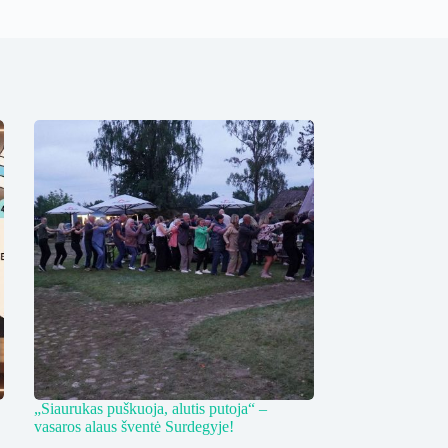
„Siaurukas puškuoja, alutis putoja“ –
vasaros alaus šventė Surdegyje!