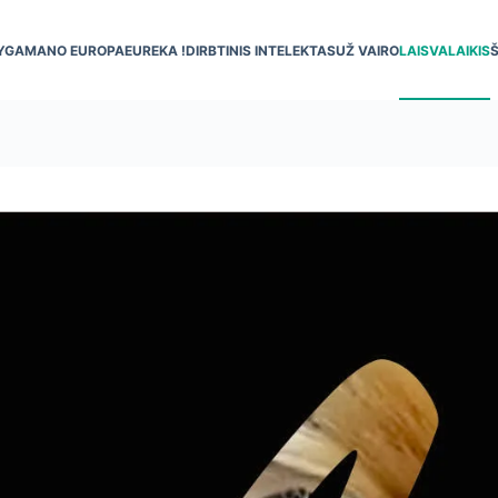
YGA
MANO EUROPA
EUREKA !
DIRBTINIS INTELEKTAS
UŽ VAIRO
LAISVALAIKIS