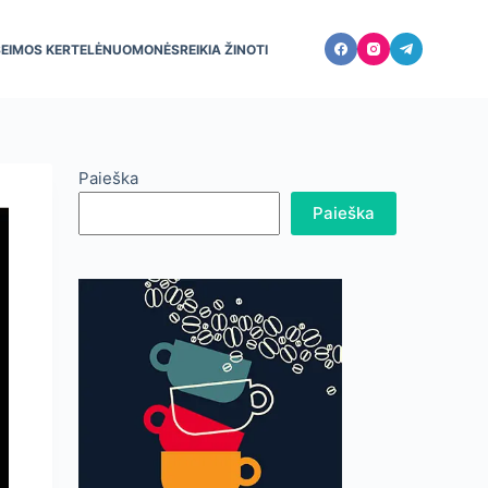
ŠEIMOS KERTELĖ
NUOMONĖS
REIKIA ŽINOTI
Paieška
Paieška