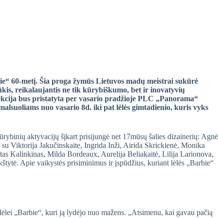
rbie“ 60-metį. Šia proga žymūs Lietuvos madų meistrai sukūrė
ššūkis, reikalaujantis ne tik kūrybiškumo, bet ir inovatyvių
olekcija bus pristatyta per vasario pradžioje PLC „Panorama“
smalsuoliams nuo vasario 8d. iki pat lėlės gimtadienio, kuris vyks
ūrybinių aktyvacijų šįkart prisijungė net 17mūsų šalies dizainerių: Agnė
su Viktorija Jakučinskaite, Ingrida Inži, Airida Skrickienė, Monika
 Kalinkinas, Milda Bordeaux, Aurelija Beliakaitė, Lilija Larionova,
tytė. Apie vaikystės prisiminimus ir įspūdžius, kuriant lėlės „Barbie“
lėlei „Barbie“, kuri ją lydėjo nuo mažens. „Atsimenu, kai gavau pačią