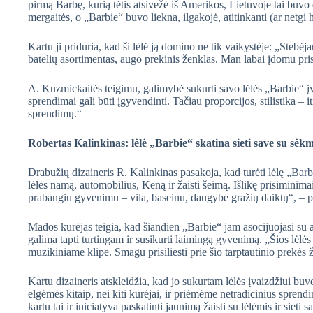
pirmą Barbę, kurią tėtis atsivežė iš Amerikos, Lietuvoje tai buvo
mergaitės, o „Barbie“ buvo liekna, ilgakojė, atitinkanti (ar netgi
Kartu ji priduria, kad ši lėlė ją domino ne tik vaikystėje: „Stebėj
batelių asortimentas, augo prekinis ženklas. Man labai įdomu prisil
A. Kuzmickaitės teigimu, galimybė sukurti savo lėlės „Barbie“ įv
sprendimai gali būti įgyvendinti. Tačiau proporcijos, stilistika – i
sprendimų.“
Robertas Kalinkinas: lėlė „Barbie“ skatina sieti save su sėkm
Drabužių dizaineris R. Kalinkinas pasakoja, kad turėti lėlę „Barb
lėlės namą, automobilius, Keną ir žaisti šeimą. Išlikę prisiminimai y
prabangiu gyvenimu – vila, baseinu, daugybe gražių daiktų“, – pri
Mados kūrėjas teigia, kad šiandien „Barbie“ jam asocijuojasi su a
galima tapti turtingam ir susikurti laimingą gyvenimą. „Šios lėlė
muzikiniame klipe. Smagu prisiliesti prie šio tarptautinio prekės ž
Kartu dizaineris atskleidžia, kad jo sukurtam lėlės įvaizdžiui bu
elgėmės kitaip, nei kiti kūrėjai, ir priėmėme netradicinius spren
kartu tai ir iniciatyva paskatinti jaunimą žaisti su lėlėmis ir siet