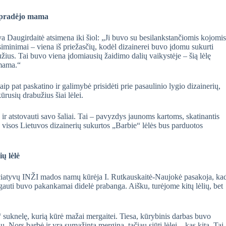
e pradėjo mama
va Daugirdaitė atsimena iki šiol: „Ji buvo su besilankstančiomis kojomis
isiminimai – viena iš priežasčių, kodėl dizainerei buvo įdomu sukurti
ius. Tai buvo viena įdomiausių žaidimo dalių vaikystėje – šią lėlę
 mama.“
ip pat paskatino ir galimybė prisidėti prie pasaulinio lygio dizainerių,
ūrusių drabužius šiai lėlei.
 ir atstovauti savo šaliai. Tai – pavyzdys jaunoms kartoms, skatinantis
 kad visos Lietuvos dizainerių sukurtos „Barbie“ lėlės bus parduotos
ų lėlė
iciatyvų INŽI mados namų kūrėja I. Rutkauskaitė-Naujokė pasakoja, ka
ą gauti buvo pakankamai didelė prabanga. Aišku, turėjome kitų lėlių, bet
“ suknelę, kurią kūrė mažai mergaitei. Tiesa, kūrybinis darbas buvo
 Nors barbė ir yra sumažinta mergina, tačiau siūti lėlei – kas kita. Tai