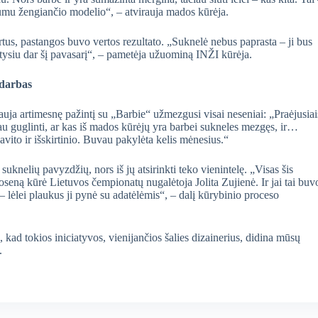
diumu žengiančio modelio“, – atvirauja mados kūrėja.
kartus, pastangos buvo vertos rezultato. „Suknelė nebus paprasta – ji bus
atysiu dar šį pavasarį“, – pametėja užuominą INŽI kūrėja.
 darbas
rauja artimesnę pažintį su „Barbie“ užmezgusi visai neseniai: „Praėjusiai
u guglinti, ar kas iš mados kūrėjų yra barbei sukneles mezgęs, ir…
vito ir išskirtinio. Buvau pakylėta kelis mėnesius.“
uknelių pavyzdžių, nors iš jų atsirinkti teko vienintelę. „Visas šis
oseną kūrė Lietuvos čempionatų nugalėtoja Jolita Zujienė. Ir jai tai buv
– lėlei plaukus ji pynė su adatėlėmis“, – dalį kūrybinio proceso
kad tokios iniciatyvos, vienijančios šalies dizainerius, didina mūsų
.