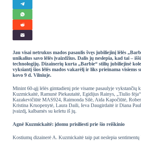
Jau visai netrukus mados pasaulis švęs jubiliejinį lėlės „Ba
unikalius savo lėlės įvaizdžius. Dalis jų neslepia, kad tai – i
technologijų. Dizainerių kurta „Barbie“ stilių jubiliejinė k
vyksiantį šios lėlės mados vakarėlį ir liks prieinama visiems 
kovo 9 d. Vilniuje.
Minint 60-ąjį lėlės gimtadienį prie visame pasaulyje vykstančių k
Kuzmickaitė, Ramunė Piekautaitė, Egidijus Rainys, „Tiulio fėja“ 
Kazakevičiūtė MAS924, Raimonda Silė, Aida Kapočiūtė, Robertas
Kristina Kruopenytė, Laura Daili, Ieva Daugirdaitė ir Diana Paukš
įvaizdį, kalbamės su keletu iš jų.
Agnė Kuzmickaitė: įdomu prisiliesti prie šio reiškinio
Kostiumų dizainerė A. Kuzmickaitė taip pat neslepia sentimentų 