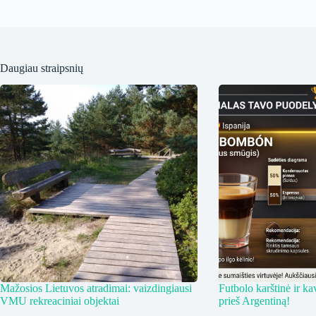
Daugiau straipsnių
Mažosios Lietuvos atradimai: vaizdingiausi
Futbolo karštinė ir ka
VMU rekreaciniai objektai
prieš Argentiną!