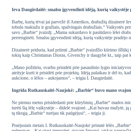
Ieva Daugirdaitė: smalsu įgyvendinti idėją, kurią vaikystėj
Barbę, kurią tėvai jai parvežė iš Amerikos, drabužių dizainerė Ie
tobulu makiažu ir gražiais, spalvingais drabužiais.“ Vaikystės pr
savo „Barbie“ įvaizdį: „Mama sukurdavo ir pasiūdavo lėlei drabuž
perrenginėti. Smalsu įgyvendinti idėją, kurią vaikystėje pradėjo
Dizainerė priduria, kad priimti „Barbie“ įvaizdžio kūrimo iššūkį ta
tokių kaip Christianas Dioras, Givenchy ir daugybė kt., taip pat k
„Mano požiūriu, svarbu prisidėti prie pasaulinio lygio iniciatyvos
ateityje kurti ir prisidėti prie projektų. Idėją palaikau ir dėl to,
aukcione, o lėšos – aukojamos“, – teigia I. Daugirdaitė.
Ingrida Rutkauskaitė-Naujokė: „Barbie“ buvo mano svajoni
Ne pirmus metus prisidedanti prie kūrybinių „Barbie“ mados in
turėti šią lėlę vaikystėje – didelė svajonė. „Kai buvau mažytė, j
tą tikrąją „Barbie“ turėjau tik paūgėjusi“, – teigia ji.
Praėjusiais metais I. Rutkauskaitė-Naujokė pristatė lėlės „Barbie
nelengvas. „Kai siuvi mergaitei, gyvam žmogui, viskas paprasčiau.